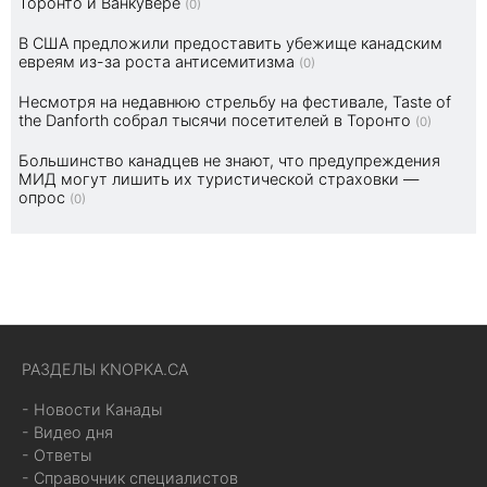
Торонто и Ванкувере
(0)
В США предложили предоставить убежище канадским
евреям из-за роста антисемитизма
(0)
Несмотря на недавнюю стрельбу на фестивале, Taste of
the Danforth собрал тысячи посетителей в Торонто
(0)
Большинство канадцев не знают, что предупреждения
МИД могут лишить их туристической страховки —
опрос
(0)
РАЗДЕЛЫ KNOPKA.CA
- Новости Канады
- Видео дня
- Ответы
- Справочник специалистов