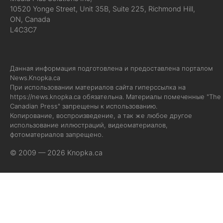
10520 Yonge Street, Unit 35B, Suite 225, Richmond Hill,
ON, Canada
L4C3C7
Данная информация подготовлена и предоставлена порталом
News.Knopka.ca
При использовании материалов сайта гиперссылка на
https://news.knopka.ca
обязательна. Материалы помеченные "The
Canadian Press" запрещены к использованию.
Копирование, воспроизведение, а так же любое другое
использование иллюстраций, видеоматериалов,
фотоматериалов запрещено.
© 2009 — 2026 Knopka.ca