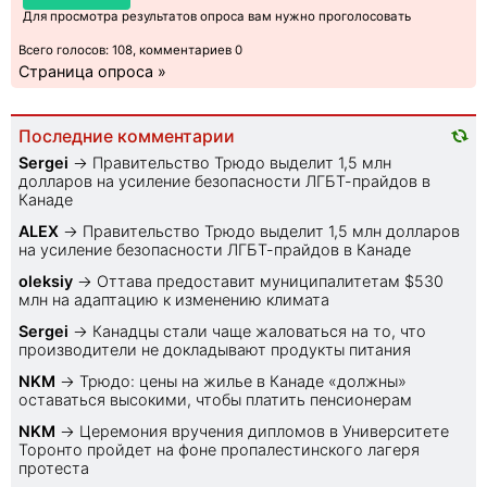
Для просмотра результатов опроса вам нужно проголосовать
Всего голосов: 108, комментариев 0
Страница опроса »
Последние комментарии
Sеrgei
→
Правительство Трюдо выделит 1,5 млн
долларов на усиление безопасности ЛГБТ-прайдов в
Канаде
ALEX
→
Правительство Трюдо выделит 1,5 млн долларов
на усиление безопасности ЛГБТ-прайдов в Канаде
oleksiy
→
Оттава предоставит муниципалитетам $530
млн на адаптацию к изменению климата
Sеrgei
→
Канадцы стали чаще жаловаться на то, что
производители не докладывают продукты питания
NKM
→
Трюдо: цены на жилье в Канаде «должны»
оставаться высокими, чтобы платить пенсионерам
NKM
→
Церемония вручения дипломов в Университете
Торонто пройдет на фоне пропалестинского лагеря
протеста