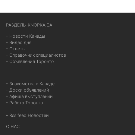
РАЗДЕЛЫ KNOPKA.CA
- Новости Канады
- Видео дня
- Ответы
- Справочник специалистов
- Объявления Торонто
- Знакомства в Канаде
- Доски объявлений
- Афиша выступлений
- Работа Торонто
- Rss feed Новостей
О НАС