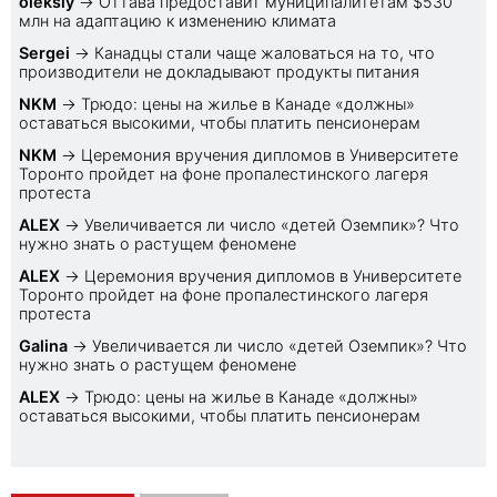
oleksiy
→
Оттава предоставит муниципалитетам $530
млн на адаптацию к изменению климата
Sеrgei
→
Канадцы стали чаще жаловаться на то, что
производители не докладывают продукты питания
NKM
→
Трюдо: цены на жилье в Канаде «должны»
оставаться высокими, чтобы платить пенсионерам
NKM
→
Церемония вручения дипломов в Университете
Торонто пройдет на фоне пропалестинского лагеря
протеста
ALEX
→
Увеличивается ли число «детей Оземпик»? Что
нужно знать о растущем феномене
ALEX
→
Церемония вручения дипломов в Университете
Торонто пройдет на фоне пропалестинского лагеря
протеста
Galina
→
Увеличивается ли число «детей Оземпик»? Что
нужно знать о растущем феномене
ALEX
→
Трюдо: цены на жилье в Канаде «должны»
оставаться высокими, чтобы платить пенсионерам