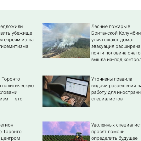
:
редложили
Лесные пожары в
авить убежище
Британской Колумбии
м евреям из-за
уничтожают дома:
тисемитизма
эвакуация расширена
почти половина очаго
вышла из-под контро
 Торонто
Уточнены правила
л политическую
выдачи разрешений н
словами
работу для иностран
изм — это
специалистов
регион
Уволенных специалис
о Торонто
просят помочь
 центром
определить будущее