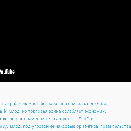
тыс рабочих мест, безработица снизилась до 6,9%
 $1 млрд, но торговая война ослабляет экономику
ле, но рост замедлился в августе — StatCan
68,5 млрд: под угрозой финансовые ориентиры правительства