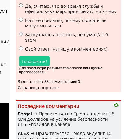
Да, считаю, что во время службы и
ует
официальных мероприятий это ни к чему
Нет, не понимаю, почему солдаты не
могут молиться
Затрудняюсь ответить, не думал/а об
этом
ьных
Свой ответ (напишу в комментариях)
Голосовать!
вке
Для просмотра результатов опроса вам нужно
л
проголосовать
Всего голосов: 88, комментариев 0
Страница опроса »
Последние комментарии
Sеrgei
→
Правительство Трюдо выделит 1,5
млн долларов на усиление безопасности
ЛГБТ-прайдов в Канаде
ALEX
→
Правительство Трюдо выделит 1,5
млн долларов на усиление безопасности