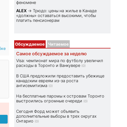
феномене
ALEX
→
Трюдо: цены на жилье в Канаде
«должны» оставаться высокими, чтобы
платить пенсионерам
Обсуждаемое
Читаемое
бке
Самое обсуждаемое за неделю
Visa: чемпионат мира по футболу увеличил
расходы в Торонто и Ванкувере
(0)
В США предложили предоставить убежище
канадским евреям из-за роста
антисемитизма
(0)
На бесплатные паромы к островам Торонто
выстроились огромные очереди
(0)
Сегодня Форд может объявить
дополнительные выборы в трех округах
Онтарио
(0)