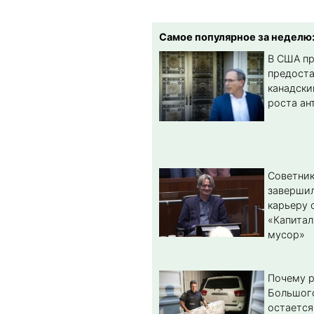
Самое популярное за неделю
В США п
предост
канадски
роста ан
Советник
заверши
карьеру 
«Капитал
мусор»
Почему 
Большог
остается