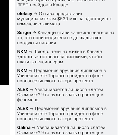
ЛГБТ-прайдов в Канаде
oleksiy
→
Оттава предоставит
муниципалитетам $530 млн на адаптацию к
изменению климата
Sеrgei
→
Канадцы стали чаще жаловаться на
то, что производители не докладывают
продукты питания
NKM
→
Трюдо: цены на жилье в Канаде
«должны» оставаться высокими, чтобы
платить пенсионерам
NKM
→
Церемония вручения дипломов в
Университете Торонто пройдет на фоне
пропалестинского лагеря протеста
ALEX
→
Увеличивается ли число «детей
Оземпик»? Что нужно знать о растущем
феномене
ALEX
→
Церемония вручения дипломов в
Университете Торонто пройдет на фоне
пропалестинского лагеря протеста
Galina
→
Увеличивается ли число «детей
Оземпик»? Что нужно знать о растущем