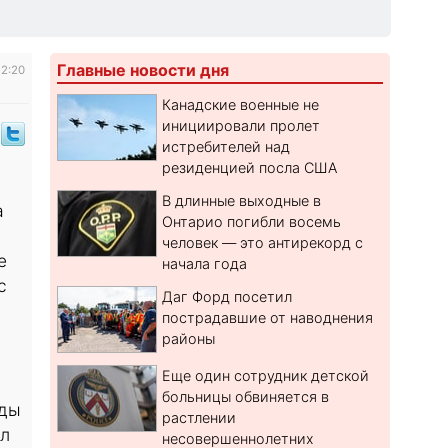
Главные новости дня
12:20
Канадские военные не
инициировали пролет
истребителей над
резиденцией посла США
В длинные выходные в
а
Онтарио погибли восемь
человек — это антирекорд с
е
начала года
с
Даг Форд посетил
пострадавшие от наводнения
районы
Еще один сотрудник детской
больницы обвиняется в
ады
растлении
ыл
несовершеннолетних