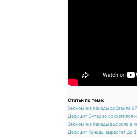
Статьи по теме:
Экономика Канады добавила 67 
Дефицит Онтарио сократился на
Экономика Канады выросла в ию
Дефицит Канады вырастет до $