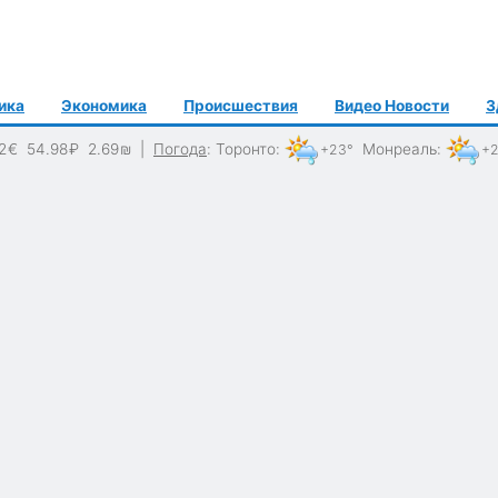
ика
Экономика
Происшествия
Видео Новости
З
2
€
54.98
₽
2.69
₪
|
Погода
:
Торонто
:
Монреаль
:
+23°
+2