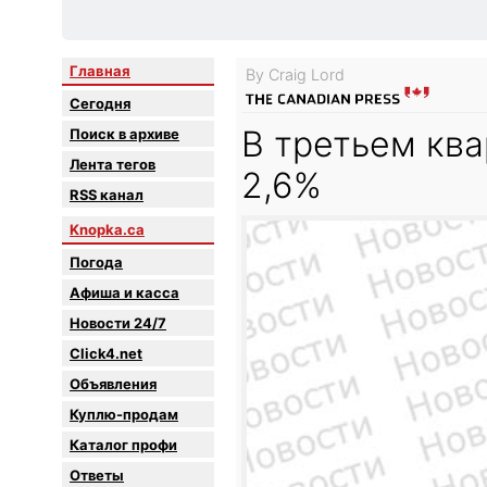
Главная
By Craig Lord
Сегодня
В третьем кв
Поиск в архиве
Лента тегов
2,6%
RSS канал
Knopka.ca
Погода
Афиша и касса
Новости 24/7
Click4.net
Объявления
Куплю-продам
Каталог профи
Oтветы