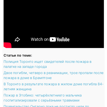
Статьи по теме:
Полиция Торонто ищет свидетелей после пожара в
палатке на западе города
Двое погибли, четверо в реанимации, трое пропали после
пожара в доме в Брамптоне
В Торонто в результате пожара в жилом доме погибла 84-
летняя женщина
Пожар в Этобико: четырёхлетниего мальчика
госпитализировали с серьёзными травмами
Правительство Онтарио пока не достигло цели по