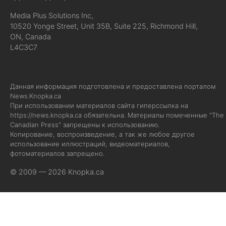
Media Plus Solutions Inc,
10520 Yonge Street, Unit 35B, Suite 225, Richmond Hill,
ON, Canada
L4C3C7
Данная информация подготовлена и предоставлена порталом
News.Knopka.ca
При использовании материалов сайта гиперссылка на
https://news.knopka.ca
обязательна. Материалы помеченные "The
Canadian Press" запрещены к использованию.
Копирование, воспроизведение, а так же любое другое
использование иллюстраций, видеоматериалов,
фотоматериалов запрещено.
© 2009 — 2026 Knopka.ca