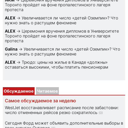
Торонто пройдет на фоне пропалестинского лагеря
протеста
ALEX
→
Увеличивается ли число «детей Оземпик»? Что
нужно знать о растущем феномене
ALEX
→
Церемония вручения дипломов в Университете
Торонто пройдет на фоне пропалестинского лагеря
протеста
Galina
→
Увеличивается ли число «детей Оземпик»? Что
нужно знать о растущем феномене
ALEX
→
Трюдо: цены на жилье в Канаде «должны»
оставаться высокими, чтобы платить пенсионерам
Обсуждаемое
Читаемое
Самое обсуждаемое за неделю
WestJet восстанавливает расписание после забастовки:
число отмененных рейсов резко сократилось
(0)
Сегодня Форд может объявить дополнительные выборы в
трех округах Онтарио