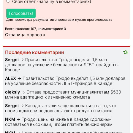
Свой ответ (напишу в комментариях)
Голосовать!
Для просмотра результатов опроса вам нужно проголосовать
Всего голосов: 107, комментариев 0
Страница опроса »
Последние комментарии
Sеrgei
→
Правительство Трюдо выделит 1,5 млн
долларов на усиление безопасности ЛГБТ-прайдов в
Канаде
ALEX
→
Правительство Трюдо выделит 1,5 млн долларов
на усиление безопасности ЛГБТ-прайдов в Канаде
oleksiy
→
Оттава предоставит муниципалитетам $530
млн на адаптацию к изменению климата
Sеrgei
→
Канадцы стали чаще жаловаться на то, что
производители не докладывают продукты питания
NKM
→
Трюдо: цены на жилье в Канаде «должны»
оставаться высокими, чтобы платить пенсионерам
NKM
→
Церемония вручения дипломов в Университете