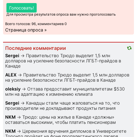
Голосовать!
Для просмотра результатов опроса вам нужно проголосовать
Всего голосов: 96, комментариев 0
Страница опроса »
Последние комментарии
Sеrgei
→
Правительство Трюдо выделит 1,5 млн
долларов на усиление безопасности ЛГБТ-прайдов в
Канаде
ALEX
→
Правительство Трюдо выделит 1,5 млн долларов
на усиление безопасности ЛГБТ-прайдов в Канаде
oleksiy
→
Оттава предоставит муниципалитетам $530
млн на адаптацию к изменению климата
Sеrgei
→
Канадцы стали чаще жаловаться на то, что
производители не докладывают продукты питания
NKM
→
Трюдо: цены на жилье в Канаде «должны»
оставаться высокими, чтобы платить пенсионерам
NKM
→
Церемония вручения дипломов в Университете
Торонто пройдет на фоне пропалестинского лагеря