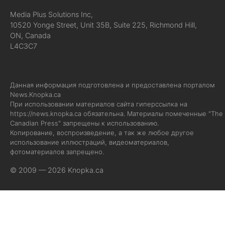
Media Plus Solutions Inc,
10520 Yonge Street, Unit 35B, Suite 225, Richmond Hill,
ON, Canada
L4C3C7
Данная информация подготовлена и предоставлена порталом
News.Knopka.ca
При использовании материалов сайта гиперссылка на
https://news.knopka.ca
обязательна. Материалы помеченные "The
Canadian Press" запрещены к использованию.
Копирование, воспроизведение, а так же любое другое
использование иллюстраций, видеоматериалов,
фотоматериалов запрещено.
© 2009 — 2026 Knopka.ca