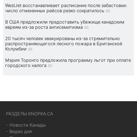
WestJet восстанавливает расписание после забастовки:
число отмененных рейсов резко сократилось
(0)
В США предложили предоставить убежище канадским
евреям из-за роста антисемитизма
(0)
20 тысяч человек эвакуированы из-за стремительно
распространяющегося лесного пожара в Британской
Колумбии
(0)
Мэрия Торонто предложила программу льгот при оплате
городского налога
(0)
РАЗДЕЛЫ KNOPKA.CA
- Новости Канады
- Видео дня