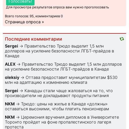
Голосовать!
Для просмотра результатов опроса вам нужно проголосовать
Всего голосов: 95, комментариев 0
Страница опроса »
Последние комментарии
Sеrgei
→
Правительство Трюдо выделит 1,5 млн
долларов на усиление безопасности ЛГБТ-прайдов в
Канаде
ALEX
→
Правительство Трюдо выделит 1,5 млн долларов
на усиление безопасности ЛГБТ-прайдов в Канаде
oleksiy
→
Оттава предоставит муниципалитетам $530
млн на адаптацию к изменению климата
Sеrgei
→
Канадцы стали чаще жаловаться на то, что
производители не докладывают продукты питания
NKM
→
Трюдо: цены на жилье в Канаде «должны»
оставаться высокими, чтобы платить пенсионерам
NKM
→
Церемония вручения дипломов в Университете
Торонто пройдет на фоне пропалестинского лагеря
протеста