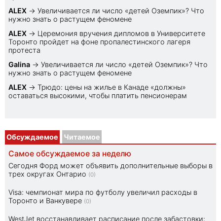
ALEX
→
Увеличивается ли число «детей Оземпик»? Что
нужно знать о растущем феномене
ALEX
→
Церемония вручения дипломов в Университете
Торонто пройдет на фоне пропалестинского лагеря
протеста
Galina
→
Увеличивается ли число «детей Оземпик»? Что
нужно знать о растущем феномене
ALEX
→
Трюдо: цены на жилье в Канаде «должны»
оставаться высокими, чтобы платить пенсионерам
Обсуждаемое
Читаемое
Самое обсуждаемое за неделю
Сегодня Форд может объявить дополнительные выборы в
трех округах Онтарио
(0)
Visa: чемпионат мира по футболу увеличил расходы в
Торонто и Ванкувере
(0)
WestJet восстанавливает расписание после забастовки: