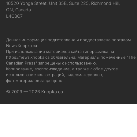
10520 Yonge Street, Unit 35B, Suite 225, Richmond Hill,
ON, Canada
L4C3C7
Данная информация подготовлена и предоставлена порталом
News.Knopka.ca
При использовании материалов сайта гиперссылка на
https://news.knopka.ca
обязательна. Материалы помеченные "The
Canadian Press" запрещены к использованию.
Копирование, воспроизведение, а так же любое другое
использование иллюстраций, видеоматериалов,
фотоматериалов запрещено.
© 2009 — 2026 Knopka.ca