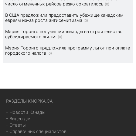
число отмененных рейсов резко сократилось
(0)
В США предложили предоставить убежище канадским
евреям из-за роста антисемитизма
(0)
Мэрия Торонто получит миллиарды на строительство
субсидируемого жилья
(0)
Мэрия Торонто предложила программу льгот при оплате
городского налога
(0)
РАЗДЕЛЫ KNOPKA.CA
- Новости Канады
- Видео дня
- Ответы
- Справочник специалистов