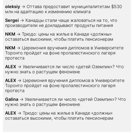
oleksiy
→
Оттава предоставит муниципалитетам $530
млн на адаптацию к изменению климата
Sеrgei
→
Канадцы стали чаще жаловаться на то, что
производители не докладывают продукты питания
NKM
→
Трюдо: цены на жилье в Канаде «должны»
оставаться высокими, чтобы платить пенсионерам
NKM
→
Церемония вручения дипломов в Университете
Торонто пройдет на фоне пропалестинского лагеря
протеста
ALEX
→
Увеличивается ли число «детей Оземпик»? Что
нужно знать о растущем феномене
ALEX
→
Церемония вручения дипломов в Университете
Торонто пройдет на фоне пропалестинского лагеря
протеста
Galina
→
Увеличивается ли число «детей Оземпик»? Что
нужно знать о растущем феномене
ALEX
→
Трюдо: цены на жилье в Канаде «должны»
оставаться высокими, чтобы платить пенсионерам