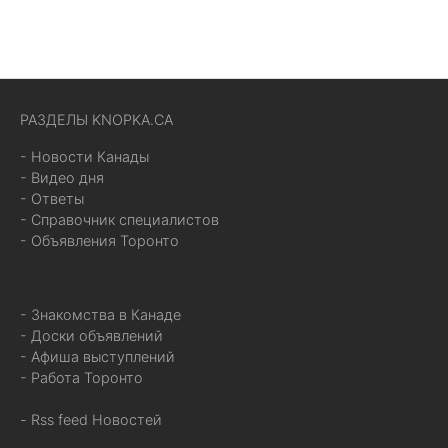
РАЗДЕЛЫ KNOPKA.CA
- Новости Канады
- Видео дня
- Ответы
- Справочник специалистов
- Объявления Торонто
- Знакомства в Канаде
- Доски объявлений
- Афиша выступлений
- Работа Торонто
- Rss feed Новостей