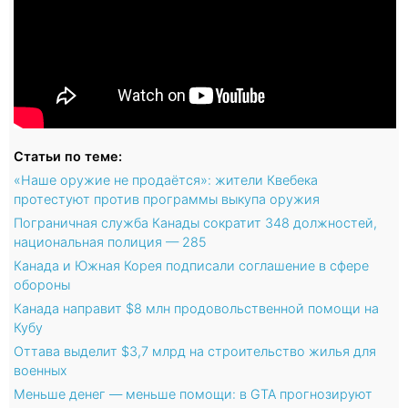
Статьи по теме:
«Наше оружие не продаётся»: жители Квебека
протестуют против программы выкупа оружия
Пограничная служба Канады сократит 348 должностей,
национальная полиция — 285
Канада и Южная Корея подписали соглашение в сфере
обороны
Канада направит $8 млн продовольственной помощи на
Кубу
Оттава выделит $3,7 млрд на строительство жилья для
военных
Меньше денег — меньше помощи: в GTA прогнозируют