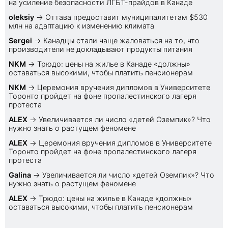
на усиление безопасности ЛГБТ-прайдов в Канаде
oleksiy
→
Оттава предоставит муниципалитетам $530
млн на адаптацию к изменению климата
Sеrgei
→
Канадцы стали чаще жаловаться на то, что
производители не докладывают продукты питания
NKM
→
Трюдо: цены на жилье в Канаде «должны»
оставаться высокими, чтобы платить пенсионерам
NKM
→
Церемония вручения дипломов в Университете
Торонто пройдет на фоне пропалестинского лагеря
протеста
ALEX
→
Увеличивается ли число «детей Оземпик»? Что
нужно знать о растущем феномене
ALEX
→
Церемония вручения дипломов в Университете
Торонто пройдет на фоне пропалестинского лагеря
протеста
Galina
→
Увеличивается ли число «детей Оземпик»? Что
нужно знать о растущем феномене
ALEX
→
Трюдо: цены на жилье в Канаде «должны»
оставаться высокими, чтобы платить пенсионерам