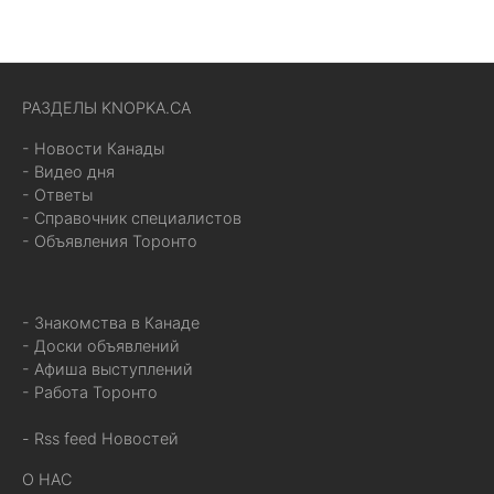
РАЗДЕЛЫ KNOPKA.CA
- Новости Канады
- Видео дня
- Ответы
- Справочник специалистов
- Объявления Торонто
- Знакомства в Канаде
- Доски объявлений
- Афиша выступлений
- Работа Торонто
- Rss feed Новостей
О НАС