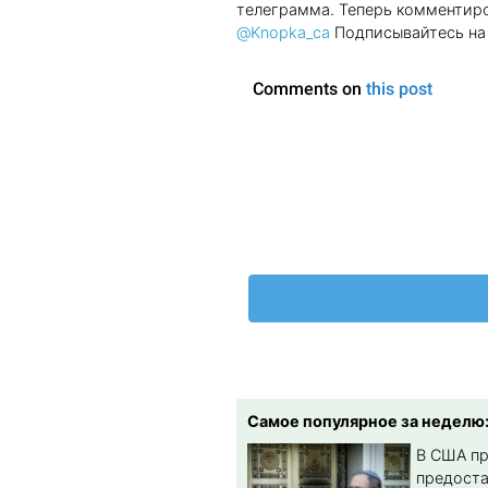
телеграмма. Теперь комментиро
@Knopka_ca
Подписывайтесь на 
Самое популярное за неделю
В США п
предост