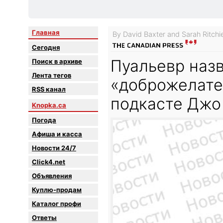
Главная
By David Baxter and Sarah Ritchi
Сегодня
Пуальевр наз
Поиск в архиве
Лента тегов
«доброжелате
RSS канал
подкасте Джо
Knopka.ca
Погода
Афиша и касса
Новости 24/7
Click4.net
Объявления
Куплю-продам
Каталог профи
Oтветы