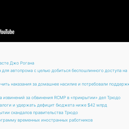
касте Джо Рогана
н для автопрома с целью добиться беспошлинного доступа на
чить наказания за домашнее насилие и потребовали поддерж
а извинений за обвинения RCMP в «прикрытии» дел Трюдо
налоги и удержать дефицит бюджета ниже $42 млрд
ытии скандалов правительства Трюдо
ограмму временных иностранных работников