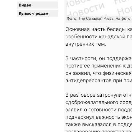
Видео
Куплю-продам
Фото: The Canadian Press. На фото
Основная часть беседы ка
особенности канадской п
внутренних тем.
В частности, он поддержа
против её применения к 
он заявил, что физическа
антидепрессантов при пс
В разговоре затронули от
«доброжелательного сосе
заявил о готовности подд
подчеркнул важность эко
также высказался в подд
согласование проектов за