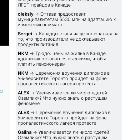
ЛГБТ-прайдов в Канаде
oleksiy
→
Оттава предоставит
муниципалитетам $530 млн на адаптацию к
изменению климата
Sеrgei
→
Канадцы стали чаще жаловаться на
то, что производители не докладывают
продукты питания
NKM
→
Трюдо: цены на жилье в Канаде
«должны» оставаться высокими, чтобы
платить пенсионерам
NKM
→
Церемония вручения дипломов в
Университете Торонто пройдет на фоне
пропалестинского лагеря протеста
ки
ALEX
→
Увеличивается ли число «детей
Оземпик»? Что нужно знать о растущем
феномене
ALEX
→
Церемония вручения дипломов в
Университете Торонто пройдет на фоне
пропалестинского лагеря протеста
Galina
→
Увеличивается ли число «детей
Оземпик»? Что нужно знать о растущем