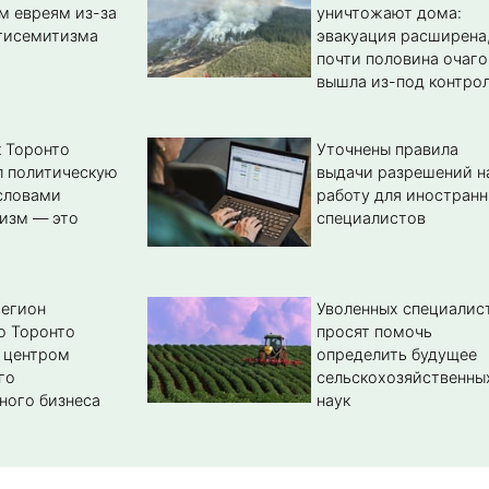
м евреям из-за
уничтожают дома:
тисемитизма
эвакуация расширена
почти половина очаго
вышла из-под контро
 Торонто
Уточнены правила
л политическую
выдачи разрешений н
словами
работу для иностран
изм — это
специалистов
регион
Уволенных специалис
о Торонто
просят помочь
 центром
определить будущее
го
сельскохозяйственны
ного бизнеса
наук