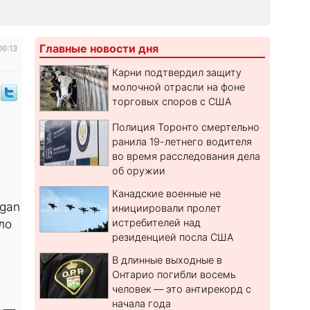
Главные новости дня
06:13
Карни подтвердил защиту
молочной отрасли на фоне
торговых споров с США
Полиция Торонто смертельно
ранила 19-летнего водителя
во время расследования дела
об оружии
Канадские военные не
ogan
инициировали пролет
истребителей над
ло
резиденцией посла США
В длинные выходные в
Онтарио погибли восемь
человек — это антирекорд с
начала года
а —