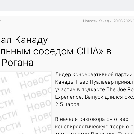
e
Новости Канады, 20.03.2026 
вал Канаду
льным соседом США» в
 Рогана
Лидер Консервативной партии
Канады Пьер Пуальевр принял
участие в подкасте The Joe R
Experience. Выпуск длился око
2,5 часов.
В начале разговора он отверг
конспирологическую теорию о
том, что отец Джастина Трюд