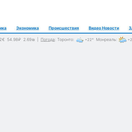
ика
Экономика
Происшествия
Видео Новости
З
2
€
54.98
₽
2.69
₪
|
Погода
:
Торонто
:
Монреаль
:
+22°
+2