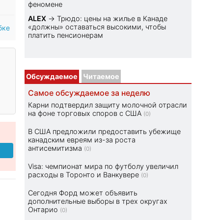
феномене
ALEX
→
Трюдо: цены на жилье в Канаде
«должны» оставаться высокими, чтобы
бке
платить пенсионерам
Обсуждаемое
Читаемое
Самое обсуждаемое за неделю
Карни подтвердил защиту молочной отрасли
на фоне торговых споров с США
(0)
В США предложили предоставить убежище
канадским евреям из-за роста
антисемитизма
(0)
Visa: чемпионат мира по футболу увеличил
расходы в Торонто и Ванкувере
(0)
Сегодня Форд может объявить
дополнительные выборы в трех округах
Онтарио
(0)