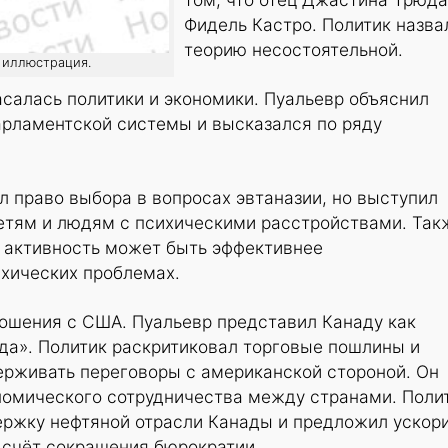
Фидель Кастро. Политик назва
теорию несостоятельной.
: иллюстрация.
салась политики и экономики. Пуальевр объяснил
арламентской системы и высказался по ряду
л право выбора в вопросах эвтаназии, но выступил
детям и людям с психическими расстройствами. Так
я активность может быть эффективнее
ихических проблемах.
ношения с США. Пуальевр представил Канаду как
да». Политик раскритиковал торговые пошлины и
ерживать переговоры с американской стороной. Он
номического сотрудничества между странами. Поли
ержку нефтяной отрасли Канады и предложил ускор
 счёт сокращения бюрократии.