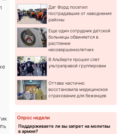
л
Даг Форд посетил
пострадавшие от наводнения
районы
Еще один сотрудник детской
больницы обвиняется в
растлении
несовершеннолетних
В Альберте прошел слет
ультраправой группировки
же
Оттава частично
восстановила медицинское
страхование для беженцев
Опрос недели
тик
ить
Поддерживаете ли вы запрет на молитвы
в армии?