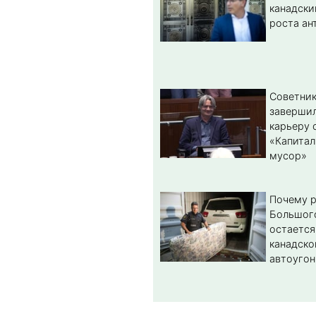
канадски
роста ан
Советник
заверши
карьеру 
«Капитал
мусор»
Почему 
Большог
остается
канадско
автоугон