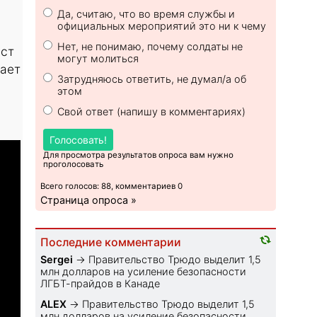
Да, считаю, что во время службы и
официальных мероприятий это ни к чему
Нет, не понимаю, почему солдаты не
аст
могут молиться
кает
Затрудняюсь ответить, не думал/а об
этом
Свой ответ (напишу в комментариях)
Голосовать!
Для просмотра результатов опроса вам нужно
проголосовать
Всего голосов: 88, комментариев 0
Страница опроса »
Последние комментарии
Sеrgei
→
Правительство Трюдо выделит 1,5
млн долларов на усиление безопасности
ЛГБТ-прайдов в Канаде
ALEX
→
Правительство Трюдо выделит 1,5
млн долларов на усиление безопасности