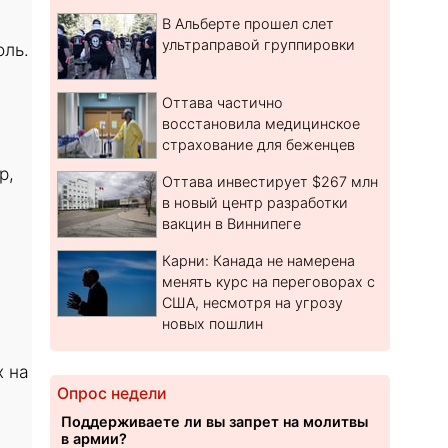
с
В Альберте прошел слет
ультраправой группировки
оль.
Оттава частично
восстановила медицинское
страхование для беженцев
р,
Оттава инвестирует $267 млн
в новый центр разработки
вакцин в Виннипеге
й
Карни: Канада не намерена
менять курс на переговорах с
США, несмотря на угрозу
новых пошлин
х на
Опрос недели
Поддерживаете ли вы запрет на молитвы
в армии?