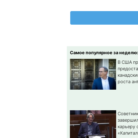
Самое популярное за неделю
В США п
предост
канадски
роста ан
Советник
заверши
карьеру 
«Капитал