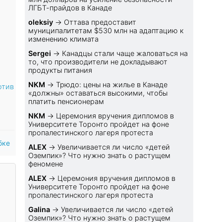
ЛГБТ-прайдов в Канаде
oleksiy
→
Оттава предоставит
муниципалитетам $530 млн на адаптацию к
изменению климата
Sеrgei
→
Канадцы стали чаще жаловаться на
то, что производители не докладывают
продукты питания
NKM
→
Трюдо: цены на жилье в Канаде
отив
«должны» оставаться высокими, чтобы
платить пенсионерам
NKM
→
Церемония вручения дипломов в
Университете Торонто пройдет на фоне
пропалестинского лагеря протеста
бке
ALEX
→
Увеличивается ли число «детей
Оземпик»? Что нужно знать о растущем
феномене
ALEX
→
Церемония вручения дипломов в
Университете Торонто пройдет на фоне
пропалестинского лагеря протеста
Galina
→
Увеличивается ли число «детей
Оземпик»? Что нужно знать о растущем