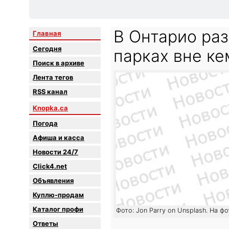
В Онтарио раз
Главная
Сегодня
парках вне к
Поиск в архиве
Лента тегов
RSS канал
Knopka.ca
Погода
Афиша и касса
Новости 24/7
Click4.net
Объявления
Куплю-продам
Каталог профи
Фото: Jon Parry on Unsplash. На ф
Oтветы