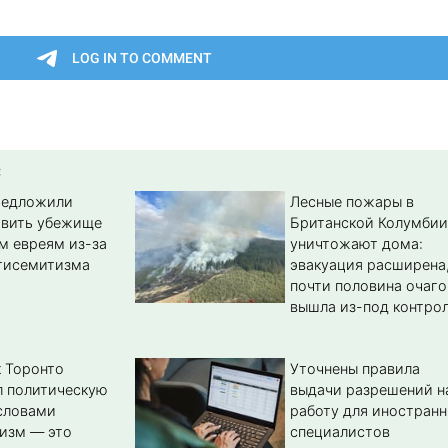
:
редложили
Лесные пожары в
авить убежище
Британской Колумбии
м евреям из-за
уничтожают дома:
тисемитизма
эвакуация расширена
почти половина очаго
вышла из-под контро
 Торонто
Уточнены правила
л политическую
выдачи разрешений н
словами
работу для иностран
изм — это
специалистов