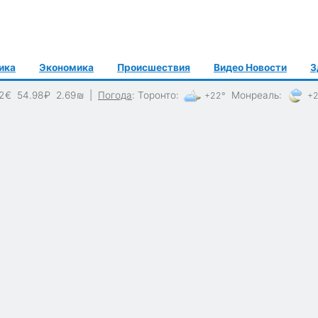
ика
Экономика
Происшествия
Видео Новости
З
2
€
54.98
₽
2.69
₪
|
Погода
:
Торонто
:
Монреаль
:
+22°
+2