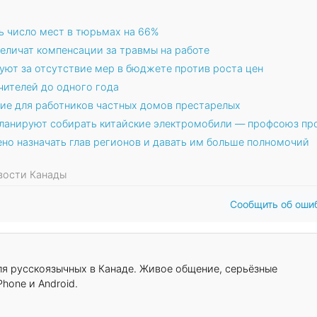
ь число мест в тюрьмах на 66%
величат компенсации за травмы на работе
уют за отсутствие мер в бюджете против роста цен
чителей до одного года
ие для работников частных домов престарелых
о планируют собирать китайские электромобили — профсоюз пр
но назначать глав регионов и давать им больше полномочий
овости Канады
Сообщить об оши
для русскоязычных в Канаде. Живое общение, серьёзные
hone и Android.