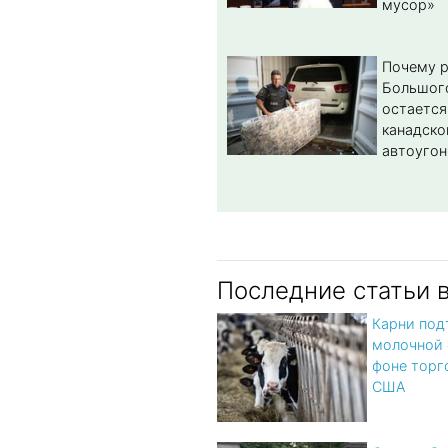
мусор»
Почему 
Большог
остается
канадско
автоугон
Последние статьи 
Карни под
молочной 
фоне торг
США