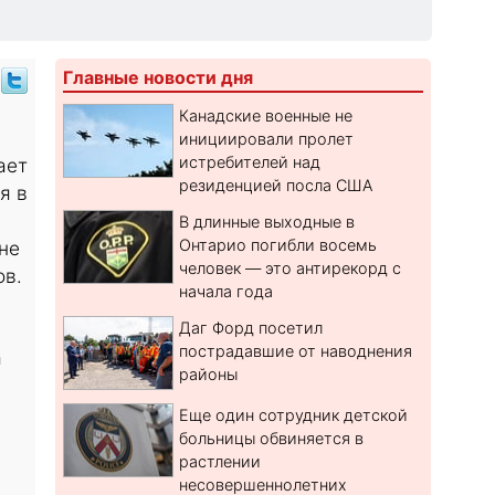
Главные новости дня
Канадские военные не
инициировали пролет
истребителей над
ает
резиденцией посла США
я в
В длинные выходные в
Онтарио погибли восемь
не
человек — это антирекорд с
ов.
начала года
Даг Форд посетил
пострадавшие от наводнения
а
районы
Еще один сотрудник детской
больницы обвиняется в
растлении
несовершеннолетних