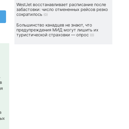
WestJet восстанавливает расписание после
забастовки: число отмененных рейсов резко
сократилось
(0)
Большинство канадцев не знают, что
предупреждения МИД могут лишить их
туристической страховки — опрос
(0)
,
в
ля
а
ных