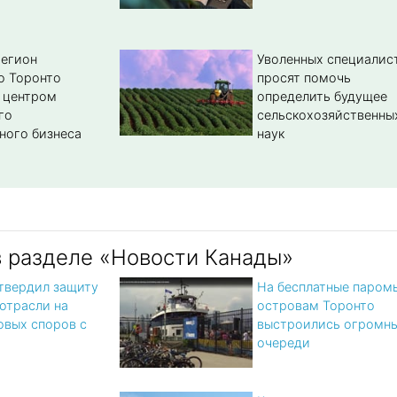
регион
Уволенных специалис
о Торонто
просят помочь
 центром
определить будущее
го
сельскохозяйственны
ного бизнеса
наук
в разделе «Новости Канады»
твердил защиту
На бесплатные паромы
отрасли на
островам Торонто
овых споров с
выстроились огромн
очереди