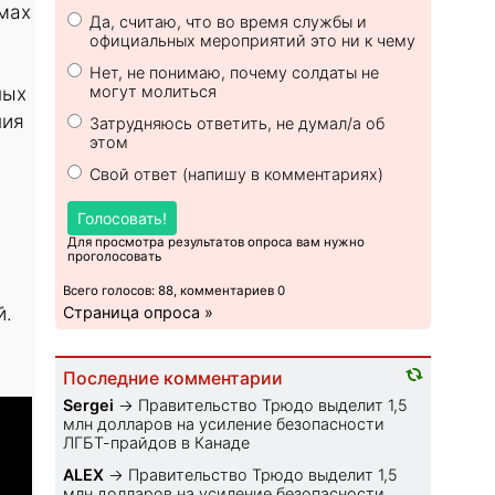
мах
Да, считаю, что во время службы и
официальных мероприятий это ни к чему
Нет, не понимаю, почему солдаты не
могут молиться
ных
ния
Затрудняюсь ответить, не думал/а об
этом
Свой ответ (напишу в комментариях)
Голосовать!
Для просмотра результатов опроса вам нужно
проголосовать
Всего голосов: 88, комментариев 0
й.
Страница опроса »
Последние комментарии
Sеrgei
→
Правительство Трюдо выделит 1,5
млн долларов на усиление безопасности
ЛГБТ-прайдов в Канаде
ALEX
→
Правительство Трюдо выделит 1,5
млн долларов на усиление безопасности