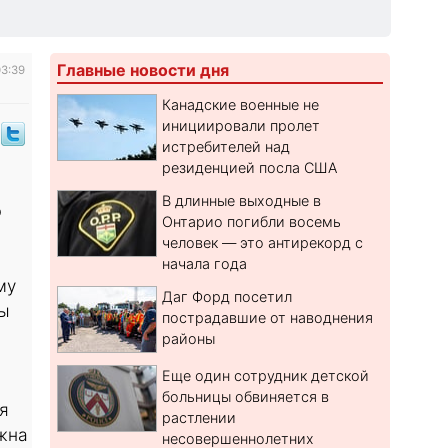
Главные новости дня
03:39
Канадские военные не
инициировали пролет
истребителей над
резиденцией посла США
В длинные выходные в
ю
Онтарио погибли восемь
человек — это антирекорд с
начала года
му
Даг Форд посетил
ты
пострадавшие от наводнения
районы
Еще один сотрудник детской
больницы обвиняется в
я
растлении
жна
несовершеннолетних