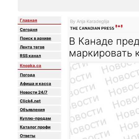
Главная
By Anja Karadeglija
Сегодня
В Канаде пре
Поиск в архиве
Лента тегов
маркировать 
RSS канал
Knopka.ca
Погода
Афиша и касса
Новости 24/7
Click4.net
Объявления
Куплю-продам
Каталог профи
Oтветы