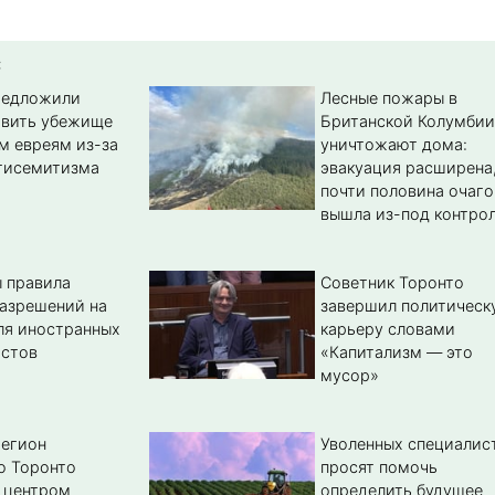
:
редложили
Лесные пожары в
авить убежище
Британской Колумбии
м евреям из-за
уничтожают дома:
тисемитизма
эвакуация расширена
почти половина очаго
вышла из-под контро
 правила
Советник Торонто
азрешений на
завершил политическ
ля иностранных
карьеру словами
истов
«Капитализм — это
мусор»
регион
Уволенных специалис
о Торонто
просят помочь
 центром
определить будущее