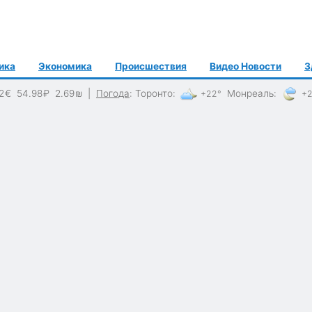
ика
Экономика
Происшествия
Видео Новости
З
2
€
54.98
₽
2.69
₪
|
Погода
:
Торонто
:
Монреаль
:
+22°
+2