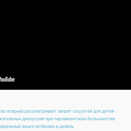
тво всерьёз рассматривает запрет соцсетей для детей
жательных дискуссий при парламентском большинстве
еральный акциз на бензин и дизель