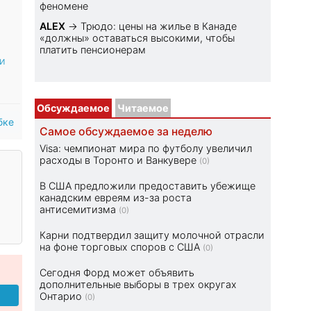
феномене
ALEX
→
Трюдо: цены на жилье в Канаде
«должны» оставаться высокими, чтобы
платить пенсионерам
и
Обсуждаемое
Читаемое
бке
Самое обсуждаемое за неделю
Visa: чемпионат мира по футболу увеличил
расходы в Торонто и Ванкувере
(0)
В США предложили предоставить убежище
канадским евреям из-за роста
антисемитизма
(0)
Карни подтвердил защиту молочной отрасли
на фоне торговых споров с США
(0)
Сегодня Форд может объявить
дополнительные выборы в трех округах
Онтарио
(0)