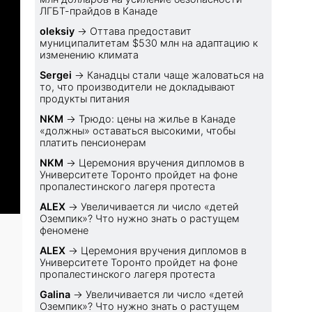
ЛГБТ-прайдов в Канаде
oleksiy
→
Оттава предоставит
муниципалитетам $530 млн на адаптацию к
изменению климата
Sеrgei
→
Канадцы стали чаще жаловаться на
то, что производители не докладывают
продукты питания
NKM
→
Трюдо: цены на жилье в Канаде
«должны» оставаться высокими, чтобы
платить пенсионерам
NKM
→
Церемония вручения дипломов в
Университете Торонто пройдет на фоне
пропалестинского лагеря протеста
ALEX
→
Увеличивается ли число «детей
Оземпик»? Что нужно знать о растущем
феномене
ALEX
→
Церемония вручения дипломов в
Университете Торонто пройдет на фоне
пропалестинского лагеря протеста
Galina
→
Увеличивается ли число «детей
Оземпик»? Что нужно знать о растущем