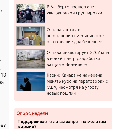
В Альберте прошел слет
тят
ультраправой группировки
Оттава частично
восстановила медицинское
страхование для беженцев
Оттава инвестирует $267 млн
в новый центр разработки
ь
вакцин в Виннипеге
е
 13
Карни: Канада не намерена
менять курс на переговорах с
на
США, несмотря на угрозу
новых пошлин
Опрос недели
Поддерживаете ли вы запрет на молитвы
без
в армии?