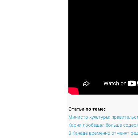
Статьи по теме:
Министр культуры: правительс
Карни пообещал больше содер
В Канаде временно отменят фед