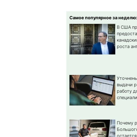
Самое популярное за неделю
В США п
предост
канадски
роста ан
Уточнены
выдачи р
работу д
специал
Почему 
Большог
остается