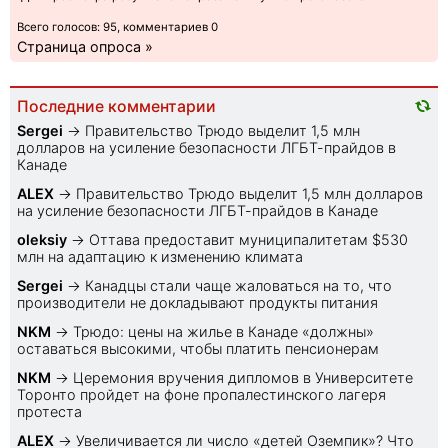
Всего голосов: 95, комментариев 0
Страница опроса »
Последние комментарии
Sеrgei
→
Правительство Трюдо выделит 1,5 млн
долларов на усиление безопасности ЛГБТ-прайдов в
Канаде
ALEX
→
Правительство Трюдо выделит 1,5 млн долларов
на усиление безопасности ЛГБТ-прайдов в Канаде
oleksiy
→
Оттава предоставит муниципалитетам $530
млн на адаптацию к изменению климата
Sеrgei
→
Канадцы стали чаще жаловаться на то, что
производители не докладывают продукты питания
NKM
→
Трюдо: цены на жилье в Канаде «должны»
оставаться высокими, чтобы платить пенсионерам
NKM
→
Церемония вручения дипломов в Университете
Торонто пройдет на фоне пропалестинского лагеря
протеста
ALEX
→
Увеличивается ли число «детей Оземпик»? Что