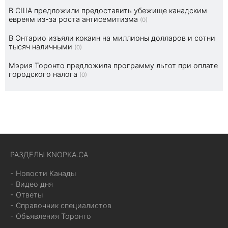
В США предложили предоставить убежище канадским
евреям из-за роста антисемитизма
(0)
В Онтарио изъяли кокаин на миллионы долларов и сотни
тысяч наличными
(0)
Мэрия Торонто предложила программу льгот при оплате
городского налога
(0)
РАЗДЕЛЫ KNOPKA.CA
- Новости Канады
- Видео дня
- Ответы
- Справочник специалистов
- Объявления Торонто