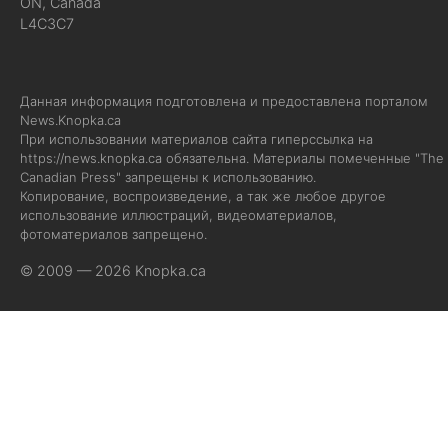
ON, Canada
L4C3C7
Данная информация подготовлена и предоставлена порталом
News.Knopka.ca
При использовании материалов сайта гиперссылка на
https://news.knopka.ca
обязательна. Материалы помеченные "The
Canadian Press" запрещены к использованию.
Копирование, воспроизведение, а так же любое другое
использование иллюстраций, видеоматериалов,
фотоматериалов запрещено.
© 2009 — 2026 Knopka.ca