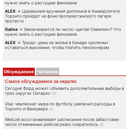
нужно знать о растущем феномене
ALEX
→
Церемония вручения дипломов в Университете
Торонто пройдет на фоне пропалестинского лагеря
протеста
Galina
→
Увеличивается ли число «детей Оземпик»? Что
нужно знать о растущем феномене
ALEX
→
Трюдо: цены на жилье в Канаде «должны»
оставаться высокими, чтобы платить пенсионерам
Обсуждаемое
Читаемое
Самое обсуждаемое за неделю
Сегодня Форд может объявить дополнительные выборы в
трех округах Онтарио
(0)
Visa: чемпионат мира по футболу увеличил расходы в
Торонто и Ванкувере
(0)
WestJet восстанавливает расписание после забастовки:
число отмененных рейсов резко сократилось
(0)