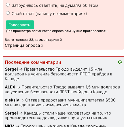
Затрудняюсь ответить, не думал/а об этом
Свой ответ (напишу в комментариях)
Голосовать!
Для просмотра результатов опроса вам нужно проголосовать
Всего голосов: 88, комментариев 0
Страница опроса »
Последние комментарии
Sеrgei
→
Правительство Трюдо выделит 1,5 млн
долларов на усиление безопасности ЛГБТ-прайдов в
Канаде
ALEX
→
Правительство Трюдо выделит 1,5 млн долларов
на усиление безопасности ЛГБТ-прайдов в Канаде
oleksiy
→
Оттава предоставит муниципалитетам $530
млн на адаптацию к изменению климата
Sеrgei
→
Канадцы стали чаще жаловаться на то, что
производители не докладывают продукты питания
NKM
→
Трюдо: цены на жилье в Канаде «должны»