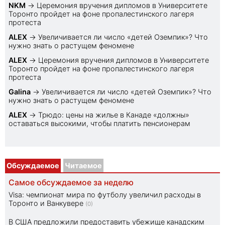
NKM
→
Церемония вручения дипломов в Университете
Торонто пройдет на фоне пропалестинского лагеря
протеста
ALEX
→
Увеличивается ли число «детей Оземпик»? Что
нужно знать о растущем феномене
ALEX
→
Церемония вручения дипломов в Университете
Торонто пройдет на фоне пропалестинского лагеря
протеста
Galina
→
Увеличивается ли число «детей Оземпик»? Что
нужно знать о растущем феномене
ALEX
→
Трюдо: цены на жилье в Канаде «должны»
оставаться высокими, чтобы платить пенсионерам
Обсуждаемое
Читаемое
Самое обсуждаемое за неделю
Visa: чемпионат мира по футболу увеличил расходы в
Торонто и Ванкувере
(0)
В США предложили предоставить убежище канадским