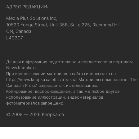
АДРЕС РЕДАКЦИИ:
Media Plus Solutions Inc,
10520 Yonge Street, Unit 35B, Suite 225, Richmond Hill,
ON, Canada
L4C3C7
Данная информация подготовлена и предоставлена порталом
News.Knopka.ca
При использовании материалов сайта гиперссылка на
https://news.knopka.ca
обязательна. Материалы помеченные "The
Canadian Press" запрещены к использованию.
Копирование, воспроизведение, а так же любое другое
использование иллюстраций, видеоматериалов,
фотоматериалов запрещено.
© 2009 — 2026 Knopka.ca