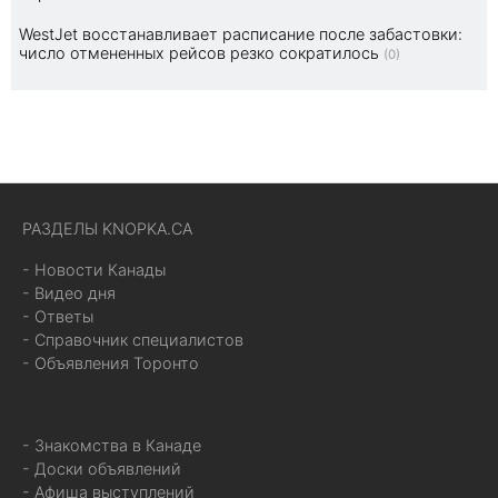
WestJet восстанавливает расписание после забастовки:
число отмененных рейсов резко сократилось
(0)
РАЗДЕЛЫ KNOPKA.CA
- Новости Канады
- Видео дня
- Ответы
- Справочник специалистов
- Объявления Торонто
- Знакомства в Канаде
- Доски объявлений
- Афиша выступлений