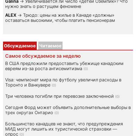
Galina
→
Увеличивается ли число «детей Оземпик»? Что
нужно знать о растущем феномене
ALEX
→
Трюдо: цены на жилье в Канаде «должны»
оставаться высокими, чтобы платить пенсионерам
Обсуждаемое
Читаемое
Самое обсуждаемое за неделю
В США предложили предоставить убежище канадским
евреям из-за роста антисемитизма
(0)
Visa: чемпионат мира по футболу увеличил расходы в
Торонто и Ванкувере
(0)
Три человека погибли при перевозке заключенной
(0)
Сегодня Форд может объявить дополнительные выборы в
трех округах Онтарио
(0)
Большинство канадцев не знают, что предупреждения
МИД могут лишить их туристической страховки —
опрос
(0)