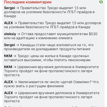
Последние комментарии
Sеrgei
→
Правительство Трюдо выделит 1,5 млн
долларов на усиление безопасности ЛГБТ-прайдов в
Канаде
ALEX
→
Правительство Трюдо выделит 1,5 млн долларов
на усиление безопасности ЛГБТ-прайдов в Канаде
oleksiy
→
Оттава предоставит муниципалитетам $530
млн на адаптацию к изменению климата
Sеrgei
→
Канадцы стали чаще жаловаться на то, что
производители не докладывают продукты питания
NKM
→
Трюдо: цены на жилье в Канаде «должны»
оставаться высокими, чтобы платить пенсионерам
NKM
→
Церемония вручения дипломов в Университете
Торонто пройдет на фоне пропалестинского лагеря
протеста
ALEX
→
Увеличивается ли число «детей Оземпик»? Что
нужно знать о растущем феномене
ALEX
→
Церемония вручения дипломов в Университете
Торонто пройдет на фоне пропалестинского лагеря
протеста