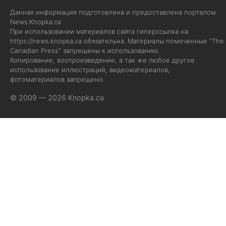
Данная информация подготовлена и предоставлена порталом
News.Knopka.ca
При использовании материалов сайта гиперссылка на
https://news.knopka.ca
обязательна. Материалы помеченные "The
Canadian Press" запрещены к использованию.
Копирование, воспроизведение, а так же любое другое
использование иллюстраций, видеоматериалов,
фотоматериалов запрещено.
© 2009 — 2026 Knopka.ca