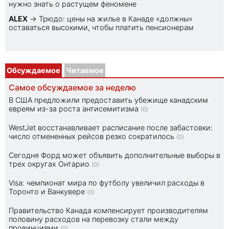
нужно знать о растущем феномене
ALEX
→
Трюдо: цены на жилье в Канаде «должны»
оставаться высокими, чтобы платить пенсионерам
Обсуждаемое
Читаемое
Самое обсуждаемое за неделю
В США предложили предоставить убежище канадским
евреям из-за роста антисемитизма
(0)
WestJet восстанавливает расписание после забастовки:
число отмененных рейсов резко сократилось
(0)
Сегодня Форд может объявить дополнительные выборы в
трех округах Онтарио
(0)
Visa: чемпионат мира по футболу увеличил расходы в
Торонто и Ванкувере
(0)
Правительство Канада компенсирует производителям
половину расходов на перевозку стали между
провинциями
(0)