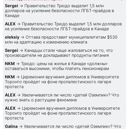
Sеrgei
→
Правительство Трюдо выделит 1,5 млн
долларов на усиление безопасности ЛГБТ-прайдов в
Канаде
ALEX
→
Правительство Трюдо выделит 1,5 млн долларов
на усиление безопасности ЛГБТ-прайдов в Канаде
oleksiy
→
Оттава предоставит муниципалитетам $530
млн на адаптацию к изменению климата
Sеrgei
→
Канадцы стали чаще жаловаться на то, что
производители не докладывают продукты питания
NKM
→
Трюдо: цены на жилье в Канаде «должны»
оставаться высокими, чтобы платить пенсионерам
NKM
→
Церемония вручения дипломов в Университете
Торонто пройдет на фоне пропалестинского лагеря
протеста
ALEX
→
Увеличивается ли число «детей Оземпик»? Что
нужно знать о растущем феномене
ALEX
→
Церемония вручения дипломов в Университете
Торонто пройдет на фоне пропалестинского лагеря
протеста
Galina
→
Увеличивается ли число «детей Оземпик»? Что