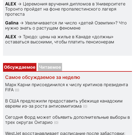
ALEX
→
Церемония вручения дипломов в Университете
Торонто пройдет на фоне пропалестинского лагеря
протеста
Galina
→
Увеличивается ли число «детей Оземпик»? Что
нужно знать о растущем феномене
ALEX
→
Трюдо: цены на жилье в Канаде «должны»
оставаться высокими, чтобы платить пенсионерам
Обсуждаемое
Читаемое
Самое обсуждаемое за неделю
Марк Карни присоединился к числу критиков президента
FIFA
(0)
В США предложили предоставить убежище канадским
евреям из-за роста антисемитизма
(0)
Сегодня Форд может объявить дополнительные выборы в
трех округах Онтарио
(0)
WestJet восстанавливает расписание после забастовки: