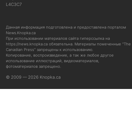
L4C3C7
Данная информация подготовлена и предоставлена порталом
News.Knopka.ca
При использовании материалов сайта гиперссылка на
https://news.knopka.ca
обязательна. Материалы помеченные "The
Canadian Press" запрещены к использованию.
Копирование, воспроизведение, а так же любое другое
использование иллюстраций, видеоматериалов,
фотоматериалов запрещено.
© 2009 — 2026 Knopka.ca