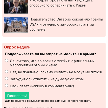
У консерваторов пока нет кандидата,
способного соперничать с Карни
Правительство Онтарио сократило гранты
OSAP и отменило заморозку платы за
обучение
Опрос недели
Поддерживаете ли вы запрет на молитвы в армии?
Да, считаю, что во время службы и официальных
мероприятий это ни к чему
Нет, не понимаю, почему солдаты не могут молиться
Затрудняюсь ответить, не думал/а об этом
Свой ответ (напишу в комментариях)
Голосовать!
Для просмотра результатов опроса вам нужно проголосовать