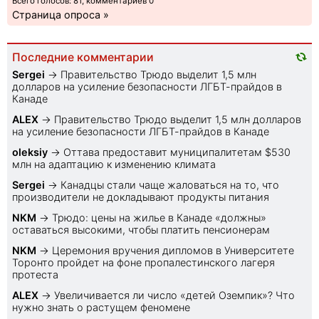
Всего голосов: 81, комментариев 0
Страница опроса »
Последние комментарии
Sеrgei
→
Правительство Трюдо выделит 1,5 млн
долларов на усиление безопасности ЛГБТ-прайдов в
Канаде
ALEX
→
Правительство Трюдо выделит 1,5 млн долларов
на усиление безопасности ЛГБТ-прайдов в Канаде
oleksiy
→
Оттава предоставит муниципалитетам $530
млн на адаптацию к изменению климата
Sеrgei
→
Канадцы стали чаще жаловаться на то, что
производители не докладывают продукты питания
NKM
→
Трюдо: цены на жилье в Канаде «должны»
оставаться высокими, чтобы платить пенсионерам
NKM
→
Церемония вручения дипломов в Университете
Торонто пройдет на фоне пропалестинского лагеря
протеста
ALEX
→
Увеличивается ли число «детей Оземпик»? Что
нужно знать о растущем феномене