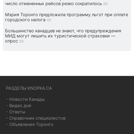
число отмененных рейсов резко сократилось
(0)
Мэрия Торонто предложила программу льгот при оплате
городского налога
(0)
Большинство канадцев не знают, что предупреждения
МИД могут лишить их туристической страховки —
опрос
(0)
РАЗДЕЛЫ KNOPKA.CA
- Новости Канады
- Видео дня
- Ответы
- Справочник специалистов
- Объявления Торонто