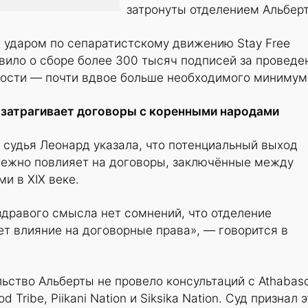
затронуты отделением Альбер
 ударом по сепаратистскому движению Stay Free
аявило о сборе более 300 тысяч подписей за проведе
ости — почти вдвое больше необходимого минимум
 затрагивает договоры с коренными народами
судья Леонард указала, что потенциальный выход
бежно повлияет на договоры, заключённые между
и в XIX веке.
 здравого смысла нет сомнений, что отделение
т влияние на договорные права», — говорится в
льство Альберты не провело консультаций с Athabas
od Tribe, Piikani Nation и Siksika Nation. Суд признал 