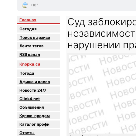
+18°
Суд заблокир
Главная
Сегодня
независимост
Поиск в архиве
нарушении пр
Лента тегов
RSS канал
Knopka.ca
Погода
Афиша и касса
Новости 24/7
Click4.net
Объявления
Куплю-продам
Каталог профи
Oтветы