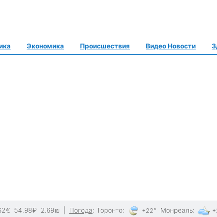
ика
Экономика
Происшествия
Видео Новости
З
62
€
54.98
₽
2.69
₪
|
Погода
:
Торонто
:
Монреаль
:
+22°
+