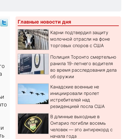
Главные новости дня
Карни подтвердил защиту
молочной отрасли на фоне
торговых споров с США
Полиция Торонто смертельно
ранила 19-летнего водителя
го
во время расследования дела
а
об оружии
Канадские военные не
инициировали пролет
ьи
истребителей над
что
резиденцией посла США
В длинные выходные в
Онтарио погибли восемь
ми
человек — это антирекорд с
ть
начала года