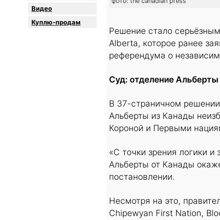
фото: the canadian press
Видео
Куплю-продам
Решение стало серьёзным
Alberta, которое ранее з
референдума о независим
Суд: отделение Альберты
В 37-страничном решении 
Альберты из Канады неиз
Короной и Первыми нациям
«С точки зрения логики и
Альберты от Канады окаже
постановлении.
Несмотря на это, правите
Chipewyan First Nation, Blo