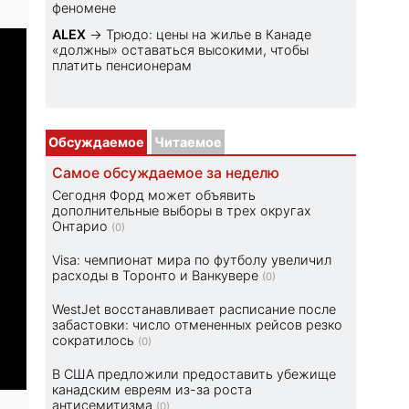
феномене
ALEX
→
Трюдо: цены на жилье в Канаде
«должны» оставаться высокими, чтобы
платить пенсионерам
Обсуждаемое
Читаемое
Самое обсуждаемое за неделю
Сегодня Форд может объявить
дополнительные выборы в трех округах
Онтарио
(0)
Visa: чемпионат мира по футболу увеличил
расходы в Торонто и Ванкувере
(0)
WestJet восстанавливает расписание после
забастовки: число отмененных рейсов резко
сократилось
(0)
В США предложили предоставить убежище
канадским евреям из-за роста
антисемитизма
(0)