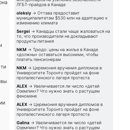
она
ЛГБТ-прайдов в Канаде
oleksiy
→
Оттава предоставит
муниципалитетам $530 млн на адаптацию к
изменению климата
Sеrgei
→
Канадцы стали чаще жаловаться на
то, что производители не докладывают
продукты питания
и
NKM
→
Трюдо: цены на жилье в Канаде
«должны» оставаться высокими, чтобы
платить пенсионерам
сти
NKM
→
Церемония вручения дипломов в
Университете Торонто пройдет на фоне
пропалестинского лагеря протеста
ивы
ALEX
→
Увеличивается ли число «детей
Оземпик»? Что нужно знать о растущем
феномене
ии
ALEX
→
Церемония вручения дипломов в
Университете Торонто пройдет на фоне
пропалестинского лагеря протеста
Galina
→
Увеличивается ли число «детей
Оземпик»? Что нужно знать о растущем