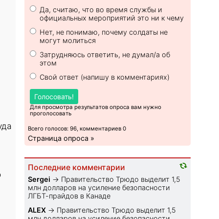
Да, считаю, что во время службы и
официальных мероприятий это ни к чему
Нет, не понимаю, почему солдаты не
могут молиться
Затрудняюсь ответить, не думал/а об
этом
Свой ответ (напишу в комментариях)
Голосовать!
Для просмотра результатов опроса вам нужно
проголосовать
уда
Всего голосов: 96, комментариев 0
Страница опроса »
Последние комментарии
о
Sеrgei
→
Правительство Трюдо выделит 1,5
млн долларов на усиление безопасности
ЛГБТ-прайдов в Канаде
ALEX
→
Правительство Трюдо выделит 1,5
млн долларов на усиление безопасности