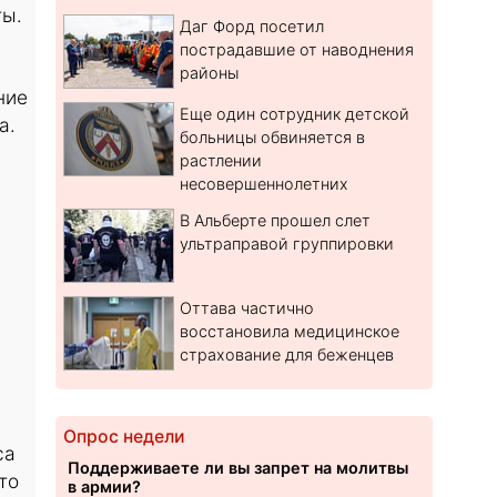
ты.
Даг Форд посетил
пострадавшие от наводнения
районы
ние
Еще один сотрудник детской
а.
больницы обвиняется в
растлении
несовершеннолетних
В Альберте прошел слет
ультраправой группировки
Оттава частично
восстановила медицинское
страхование для беженцев
Опрос недели
ca
Поддерживаете ли вы запрет на молитвы
это
в армии?