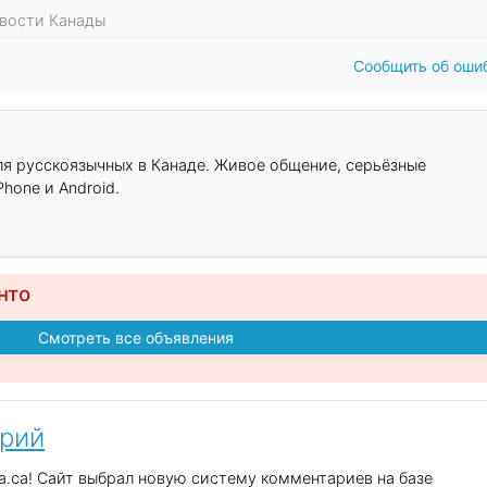
овости Канады
Сообщить об оши
для русскоязычных в Канаде. Живое общение, серьёзные
hone и Android.
нто
Смотреть все объявления
арий
.ca! Сайт выбрал новую систему комментариев на базе