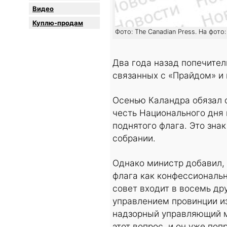
Видео
Куплю-продам
Фото: The Canadian Press. На фот
Два года назад попечител
связанных с «Прайдом» и
Осенью Каландра обязал с
честь Национального дня 
поднятого флага. Это зна
собрании.
Однако министр добавил, 
флага как конфессиональн
совет входит в восемь др
управлением провинции и
надзорный управляющий м
этот вопрос, и он уже по