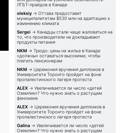
ЛГБТ-прайдов в Канаде
oleksiy
→
Оттава предоставит
муниципалитетам $530 млн на адаптацию к
изменению климата
Sеrgei
→
Канадцы стали чаще жаловаться на
то, что производители не докладывают
продукты питания
NKM
→
Трюдо: цены на жилье в Канаде
«должны» оставаться высокими, чтобы
платить пенсионерам
NKM
→
Церемония вручения дипломов в
Университете Торонто пройдет на фоне
пропалестинского лагеря протеста
ALEX
→
Увеличивается ли число «детей
Оземпик»? Что нужно знать о растущем
феномене
ALEX
→
Церемония вручения дипломов в
Университете Торонто пройдет на фоне
пропалестинского лагеря протеста
Galina
→
Увеличивается ли число «детей
Оземпик»? Что нужно знать о растущем