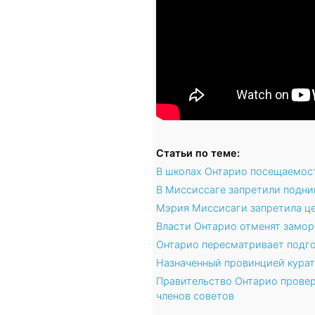
Статьи по теме:
В школах Онтарио посещаемост
В Миссиссаге запретили подни
Мэрия Миссисаги запретила ц
Власти Онтарио отменят заморо
Онтарио пересматривает подго
Назначенный провинцией курат
Правительство Онтарио провер
членов советов