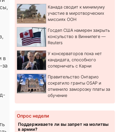
сы,
Канада сводит к минимуму
участие в миротворческих
миссиях ООН
Госдеп США намерен закрыть
в,
консульство в Виннипеге —
Reuters
У консерваторов пока нет
и в
кандидата, способного
-за
соперничать с Карни
Правительство Онтарио
сократило гранты OSAP и
отменило заморозку платы за
д-
обучение
Опрос недели
ть
Поддерживаете ли вы запрет на молитвы
в армии?
сть