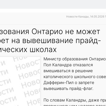
Новости Канады, 14.05.2026 
зования Онтарио не может
рет на вывешивание прайд-
ических школах
Министр образования Онтарио
Пол Каландра отказался
вмешиваться в решение
католического школьного сов
Дафферин-Пил о запрете
вывешивать прайд-флаг.
По словам Каландры, даже пр
провинциальном надзоре влас