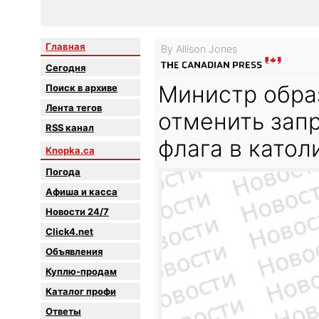
Главная
By Allison Jones
Сегодня
Министр обра
Поиск в архиве
Лента тегов
отменить зап
RSS канал
флага в катол
Knopka.ca
Погода
Афиша и касса
Новости 24/7
Click4.net
Объявления
Куплю-продам
Каталог профи
Oтветы