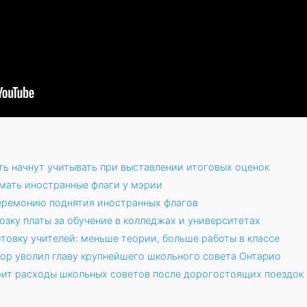
ь начнут учитывать при выставлении итоговых оценок
мать иностранные флаги у мэрии
еремонию поднятия иностранных флагов
зку платы за обучение в колледжах и университетах
товку учителей: меньше теории, больше работы в классе
ор уволил главу крупнейшего школьного совета Онтарио
ит расходы школьных советов после дорогостоящих поездок