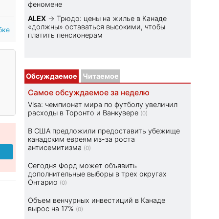
феномене
ALEX
→
Трюдо: цены на жилье в Канаде
«должны» оставаться высокими, чтобы
бке
платить пенсионерам
Обсуждаемое
Читаемое
Самое обсуждаемое за неделю
Visa: чемпионат мира по футболу увеличил
расходы в Торонто и Ванкувере
(0)
В США предложили предоставить убежище
канадским евреям из-за роста
антисемитизма
(0)
Сегодня Форд может объявить
дополнительные выборы в трех округах
Онтарио
(0)
Объем венчурных инвестиций в Канаде
вырос на 17%
(0)