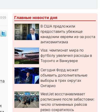
Главные новости дня
10:05
В США предложили
предоставить убежище
канадским евреям из-за роста
антисемитизма
Visa: чемпионат мира по
футболу увеличил расходы в
Торонто и Ванкувере
Сегодня Форд может
объявить дополнительные
выборы в трех округах
ета
Онтарио
WestJet восстанавливает
расписание после забастовки:
число отмененных рейсов
и
резко сократилось
ти