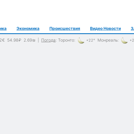
ика
Экономика
Происшествия
Видео Новости
З
2
€
54.98
₽
2.69
₪
|
Погода
:
Торонто
:
Монреаль
:
+22°
+2