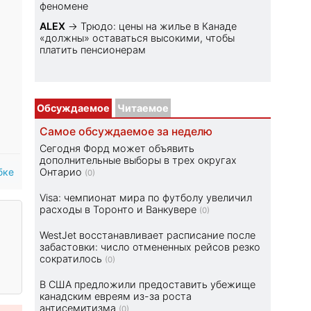
феномене
ALEX
→
Трюдо: цены на жилье в Канаде
«должны» оставаться высокими, чтобы
платить пенсионерам
Обсуждаемое
Читаемое
Самое обсуждаемое за неделю
Сегодня Форд может объявить
дополнительные выборы в трех округах
бке
Онтарио
(0)
Visa: чемпионат мира по футболу увеличил
расходы в Торонто и Ванкувере
(0)
WestJet восстанавливает расписание после
забастовки: число отмененных рейсов резко
сократилось
(0)
В США предложили предоставить убежище
канадским евреям из-за роста
антисемитизма
(0)