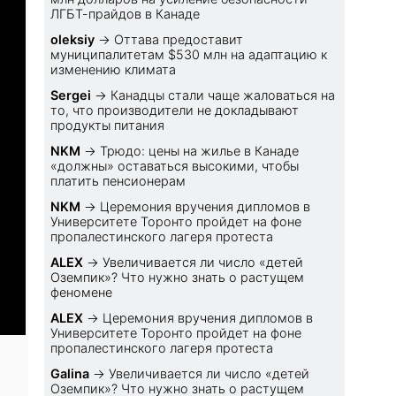
ЛГБТ-прайдов в Канаде
oleksiy
→
Оттава предоставит
муниципалитетам $530 млн на адаптацию к
изменению климата
Sеrgei
→
Канадцы стали чаще жаловаться на
то, что производители не докладывают
продукты питания
NKM
→
Трюдо: цены на жилье в Канаде
«должны» оставаться высокими, чтобы
платить пенсионерам
NKM
→
Церемония вручения дипломов в
Университете Торонто пройдет на фоне
пропалестинского лагеря протеста
ALEX
→
Увеличивается ли число «детей
Оземпик»? Что нужно знать о растущем
феномене
ALEX
→
Церемония вручения дипломов в
Университете Торонто пройдет на фоне
пропалестинского лагеря протеста
Galina
→
Увеличивается ли число «детей
Оземпик»? Что нужно знать о растущем