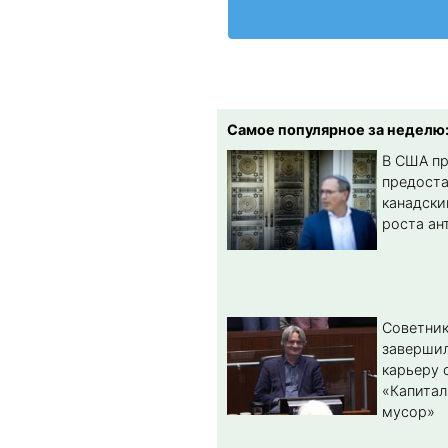
Самое популярное за неделю
В США п
предост
канадски
роста ан
Советник
заверши
карьеру 
«Капитал
мусор»