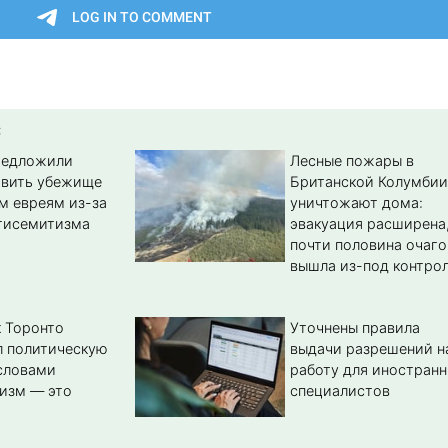
:
редложили
Лесные пожары в
авить убежище
Британской Колумбии
м евреям из-за
уничтожают дома:
тисемитизма
эвакуация расширена
почти половина очаго
вышла из-под контро
 Торонто
Уточнены правила
л политическую
выдачи разрешений н
словами
работу для иностран
изм — это
специалистов