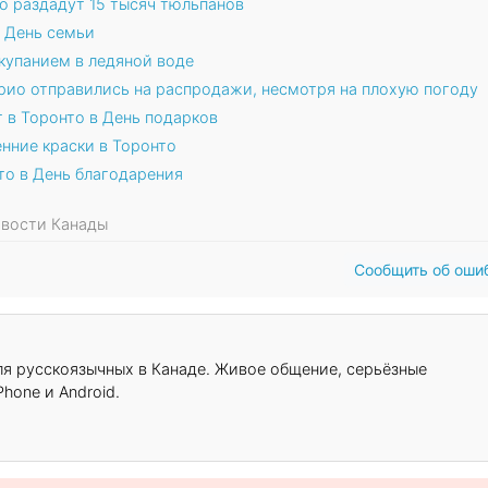
о раздадут 15 тысяч тюльпанов
в День семьи
купанием в ледяной воде
арио отправились на распродажи, несмотря на плохую погоду
т в Торонто в День подарков
енние краски в Торонто
то в День благодарения
Новости Канады
Сообщить об оши
для русскоязычных в Канаде. Живое общение, серьёзные
hone и Android.