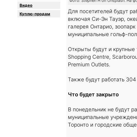
Фото: Stephen H on Unsplash. На 
Видео
Для посетителей будут ра
Куплю-продам
включая Си-Эн Тауэр, оке
галерея Онтарио, зоопарк
муниципальные гольф-пол
Открыты будут и крупные т
Shopping Centre, Scarboro
Premium Outlets.
Также будут работать 304 
Что будет закрыто
В понедельник не будут р
муниципальные учреждени
Торонто и городские общ