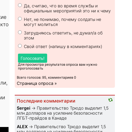
Да, считаю, что во время службы и
официальных мероприятий это ни к чему
кие
Нет, не понимаю, почему солдаты не
 кто
могут молиться
Затрудняюсь ответить, не думал/а об
этом
Свой ответ (напишу в комментариях)
Голосовать!
Для просмотра результатов опроса вам нужно
проголосовать
Всего голосов: 95, комментариев 0
ли,
Страница опроса »
ми
Последние комментарии
Sеrgei
→
Правительство Трюдо выделит 1,5
млн долларов на усиление безопасности
ЛГБТ-прайдов в Канаде
ALEX
→
Правительство Трюдо выделит 1,5
млн долларов на усиление безопасности