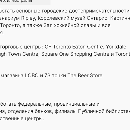
фото: иллюстрация
ботать основные городские достопримечательности
анариум Ripley, Королевский музей Онтарио, Картин
 Торонто, а также Зал хоккейной славы и все
я.
орговые центры: CF Toronto Eaton Centre, Yorkdale
ugh Town Centre, Square One Shopping Centre и Toron
магазина LCBO и 73 точки The Beer Store.
аботать федеральные, провинциальные и
я, отделения банков, филиалы Публичной библиоте
ественные центры.