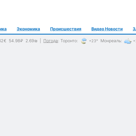
ика
Экономика
Происшествия
Видео Новости
З
62
€
54.98
₽
2.69
₪
|
Погода
:
Торонто
:
Монреаль
:
+23°
+