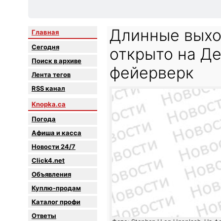
Длинные выход
Главная
Сегодня
открыто на Де
Поиск в архиве
фейерверк
Лента тегов
RSS канал
Knopka.ca
Погода
Афиша и касса
Новости 24/7
Click4.net
Объявления
Куплю-продам
Каталог профи
Oтветы