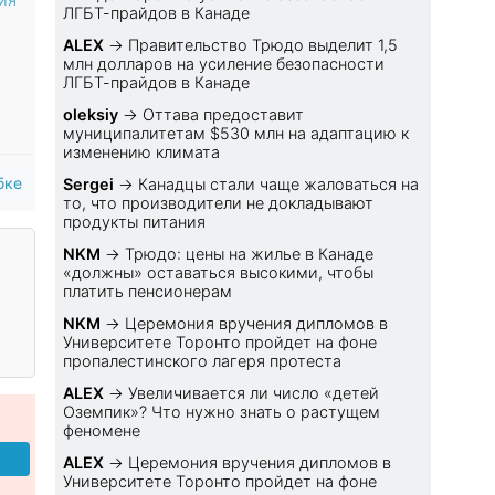
ЛГБТ-прайдов в Канаде
ALEX
→
Правительство Трюдо выделит 1,5
млн долларов на усиление безопасности
ЛГБТ-прайдов в Канаде
oleksiy
→
Оттава предоставит
муниципалитетам $530 млн на адаптацию к
изменению климата
бке
Sеrgei
→
Канадцы стали чаще жаловаться на
то, что производители не докладывают
продукты питания
NKM
→
Трюдо: цены на жилье в Канаде
«должны» оставаться высокими, чтобы
платить пенсионерам
NKM
→
Церемония вручения дипломов в
Университете Торонто пройдет на фоне
пропалестинского лагеря протеста
ALEX
→
Увеличивается ли число «детей
Оземпик»? Что нужно знать о растущем
феномене
ALEX
→
Церемония вручения дипломов в
Университете Торонто пройдет на фоне