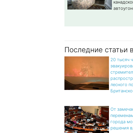
канадско
автоугон
Последние статьи 
20 тысяч 
эвакуиров
стремител
распрост
лесного п
Британско
От замеча
переменам
города мо
решения в