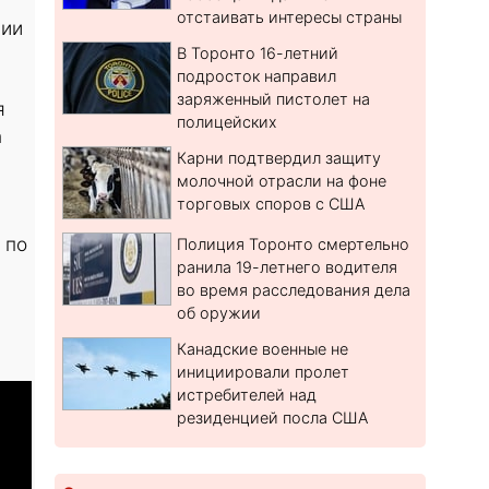
отстаивать интересы страны
нии
В Торонто 16-летний
подросток направил
заряженный пистолет на
я
полицейских
h
Карни подтвердил защиту
молочной отрасли на фоне
торговых споров с США
 по
Полиция Торонто смертельно
ранила 19-летнего водителя
во время расследования дела
об оружии
Канадские военные не
инициировали пролет
истребителей над
резиденцией посла США