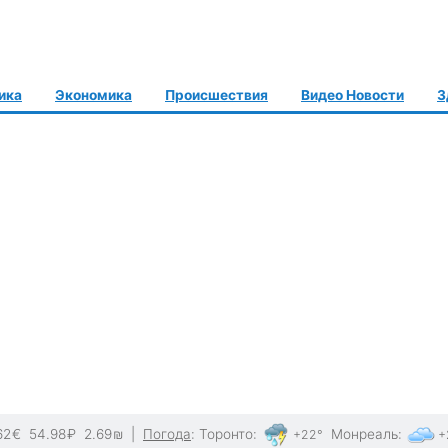
ика
Экономика
Происшествия
Видео Новости
З
62
€
54.98
₽
2.69
₪
|
Погода
:
Торонто
:
Монреаль
:
+22°
+