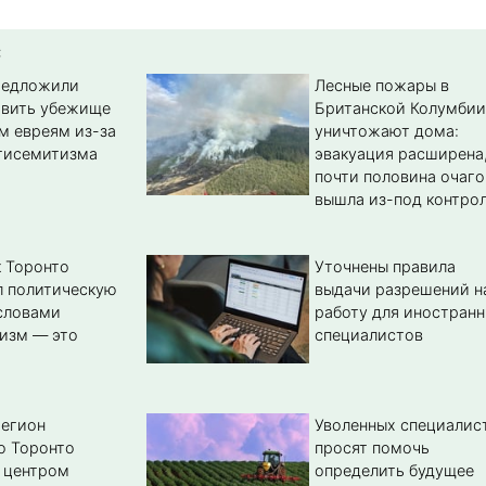
:
редложили
Лесные пожары в
авить убежище
Британской Колумбии
м евреям из-за
уничтожают дома:
тисемитизма
эвакуация расширена
почти половина очаго
вышла из-под контро
 Торонто
Уточнены правила
л политическую
выдачи разрешений н
словами
работу для иностран
изм — это
специалистов
регион
Уволенных специалис
о Торонто
просят помочь
 центром
определить будущее