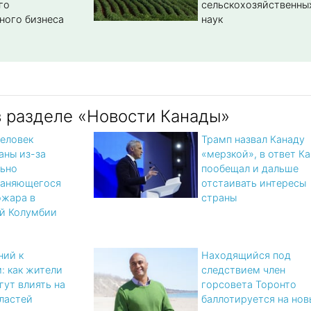
го
сельскохозяйственны
ного бизнеса
наук
в разделе «Новости Канады»
человек
Трамп назвал Канаду
аны из-за
«мерзкой», в ответ К
ьно
пообещал и дальше
раняющегося
отстаивать интересы
ожара в
страны
й Колумбии
ний к
Находящийся под
: как жители
следствием член
гут влиять на
горсовета Торонто
ластей
баллотируется на нов