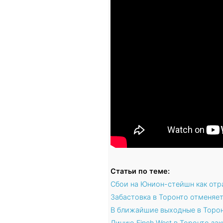
Статьи по теме:
Сбои на Юнион-стейшн как от
Забастовка в Торонто отменяе
В ближайшие выходные в Торон
Линию Finch West в Торонто за