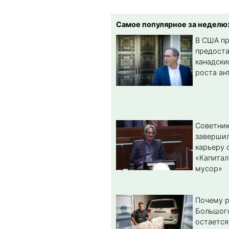
Самое популярное за неделю
В США п
предост
канадски
роста ан
Советник
заверши
карьеру 
«Капитал
мусор»
Почему 
Большог
остается