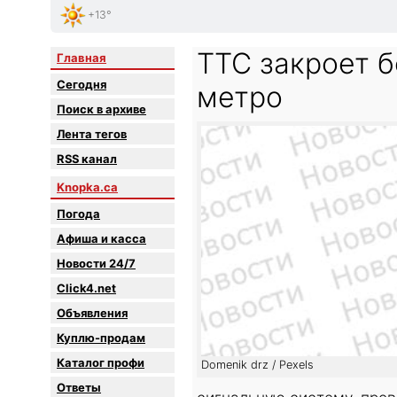
+13°
TTC закроет 
Главная
Сегодня
метро
Поиск в архиве
Лента тегов
RSS канал
Knopka.ca
Погода
Афиша и касса
Новости 24/7
Click4.net
Объявления
Куплю-продам
Каталог профи
Domenik drz / Pexels
Oтветы