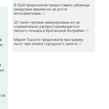
В США предложили предоставить убежище
канадским евреям из-за роста
антисемитизма
(0)
20 тысяч человек эвакуированы из-за
стремительно распространяющегося
лесного пожара в Британской Колумбии
(0)
,
в
Мэрия Торонто предложила программу
льгот при оплате городского налога
(0)
ля
а
ных
тов