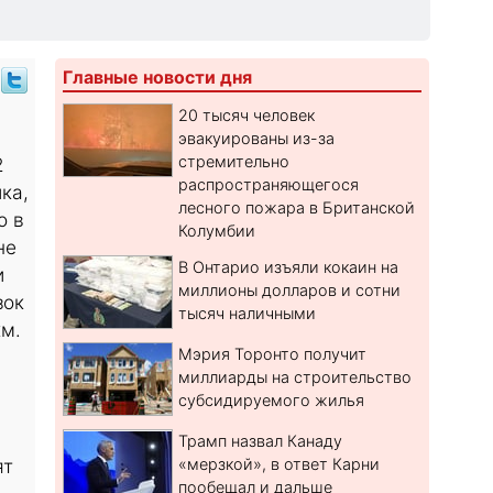
Главные новости дня
20 тысяч человек
эвакуированы из-за
стремительно
2
распространяющегося
ка,
лесного пожара в Британской
о в
Колумбии
не
В Онтарио изъяли кокаин на
и
миллионы долларов и сотни
зок
тысяч наличными
км.
Мэрия Торонто получит
миллиарды на строительство
субсидируемого жилья
Трамп назвал Канаду
ят
«мерзкой», в ответ Карни
пообещал и дальше