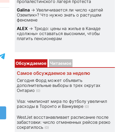
пропалестинского лагеря протеста
Galina
→
Увеличивается ли число «детей
Оземпик»? Что нужно знать о растущем
феномене
ALEX
→
Трюдо: цены на жилье в Канаде
«должны» оставаться высокими, чтобы
платить пенсионерам
Обсуждаемое
Читаемое
Самое обсуждаемое за неделю
Сегодня Форд может объявить
дополнительные выборы в трех округах
Онтарио
(0)
Visa: чемпионат мира по футболу увеличил
расходы в Торонто и Ванкувере
(0)
WestJet восстанавливает расписание после
забастовки: число отмененных рейсов резко
сократилось
(0)