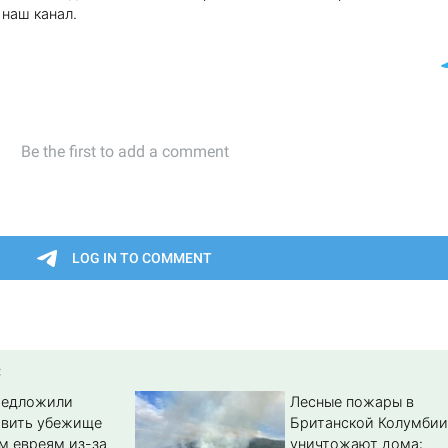
наш канал.
:
редложили
Лесные пожары в
авить убежище
Британской Колумбии
м евреям из-за
уничтожают дома: