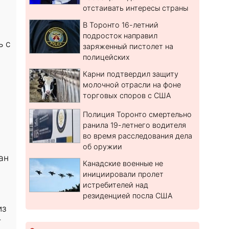
отстаивать интересы страны
В Торонто 16-летний
подросток направил
ь с
заряженный пистолет на
полицейских
Карни подтвердил защиту
молочной отрасли на фоне
торговых споров с США
Полиция Торонто смертельно
ранила 19-летнего водителя
во время расследования дела
об оружии
ан
Канадские военные не
инициировали пролет
истребителей над
резиденцией посла США
из
т