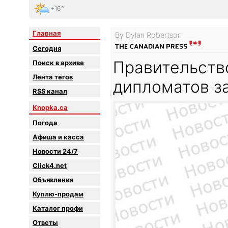
+16°
Главная
By Dylan Robertson
Сегодня
Правительств
Поиск в архиве
Лента тегов
дипломатов за
RSS канал
Knopka.ca
Погода
Афиша и касса
Новости 24/7
Click4.net
Объявления
Куплю-продам
Каталог профи
Oтветы