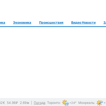
ика
Экономика
Происшествия
Видео Новости
З
62
€
54.98
₽
2.69
₪
|
Погода
:
Торонто
:
Монреаль
:
+24°
+