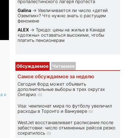
пропалестинского лагеря протеста
Galina
→
Увеличивается ли число «детей
Оземпик»? Что нужно знать о растущем
феномене
ALEX
→
Трюдо: цены на жилье в Канаде
«должны» оставаться высокими, чтобы
платить пенсионерам
Обсуждаемое
Читаемое
Самое обсуждаемое за неделю
Сегодня Форд может объявить
дополнительные выборы в трех округах
а к
Онтарио
(0)
Visa: чемпионат мира по футболу увеличил
расходы в Торонто и Ванкувере
(0)
WestJet восстанавливает расписание после
забастовки: число отмененных рейсов резко
сократилось
(0)