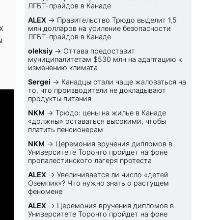
ЛГБТ-прайдов в Канаде
ALEX
→
Правительство Трюдо выделит 1,5
х
млн долларов на усиление безопасности
ЛГБТ-прайдов в Канаде
ы
oleksiy
→
Оттава предоставит
муниципалитетам $530 млн на адаптацию к
изменению климата
Sеrgei
→
Канадцы стали чаще жаловаться на
то, что производители не докладывают
продукты питания
NKM
→
Трюдо: цены на жилье в Канаде
«должны» оставаться высокими, чтобы
платить пенсионерам
NKM
→
Церемония вручения дипломов в
Университете Торонто пройдет на фоне
пропалестинского лагеря протеста
ALEX
→
Увеличивается ли число «детей
Оземпик»? Что нужно знать о растущем
феномене
ALEX
→
Церемония вручения дипломов в
Университете Торонто пройдет на фоне