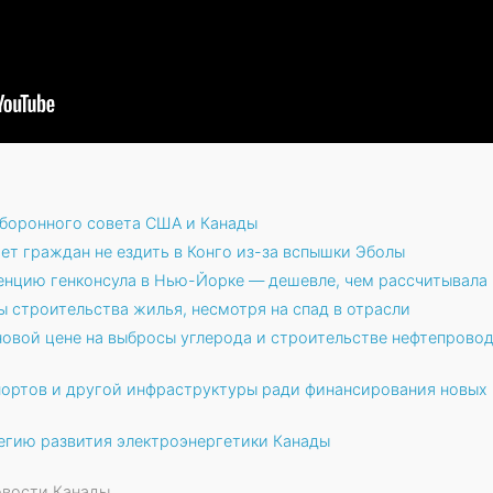
боронного совета США и Канады
ет граждан не ездить в Конго из-за вспышки Эболы
нцию генконсула в Нью-Йорке — дешевле, чем рассчитывала
 строительства жилья, несмотря на спад в отрасли
новой цене на выбросы углерода и строительстве нефтепровод
ортов и другой инфраструктуры ради финансирования новых
егию развития электроэнергетики Канады
Новости Канады