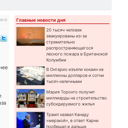
Главные новости дня
08:10
20 тысяч человек
эвакуированы из-за
стремительно
распространяющегося
лесного пожара в Британской
Колумбии
нее
В Онтарио изъяли кокаин на
миллионы долларов и сотни
.
тысяч наличными
Мэрия Торонто получит
е
миллиарды на строительство
аза
субсидируемого жилья
Трамп назвал Канаду
«мерзкой», в ответ Карни
пообещал и дальше