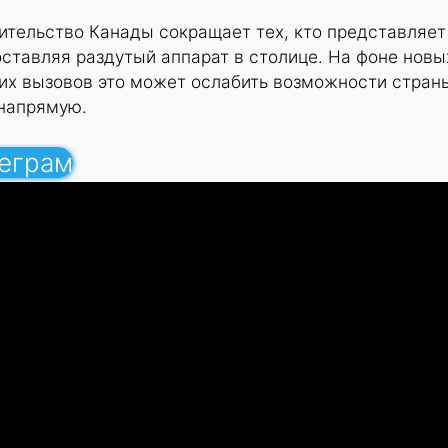
вительство Канады сокращает тех, кто представляет
 оставляя раздутый аппарат в столице. На фоне новы
ких вызовов это может ослабить возможности стран
напрямую.
леграм