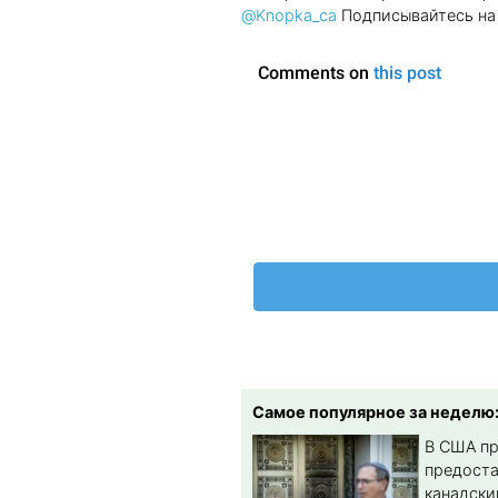
@Knopka_ca
Подписывайтесь на 
Самое популярное за неделю
В США п
предост
канадски