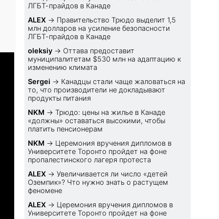
ЛГБТ-прайдов в Канаде
ALEX
→
Правительство Трюдо выделит 1,5
млн долларов на усиление безопасности
ЛГБТ-прайдов в Канаде
oleksiy
→
Оттава предоставит
муниципалитетам $530 млн на адаптацию к
изменению климата
Sеrgei
→
Канадцы стали чаще жаловаться на
то, что производители не докладывают
продукты питания
NKM
→
Трюдо: цены на жилье в Канаде
«должны» оставаться высокими, чтобы
платить пенсионерам
NKM
→
Церемония вручения дипломов в
Университете Торонто пройдет на фоне
пропалестинского лагеря протеста
ALEX
→
Увеличивается ли число «детей
Оземпик»? Что нужно знать о растущем
феномене
ALEX
→
Церемония вручения дипломов в
Университете Торонто пройдет на фоне