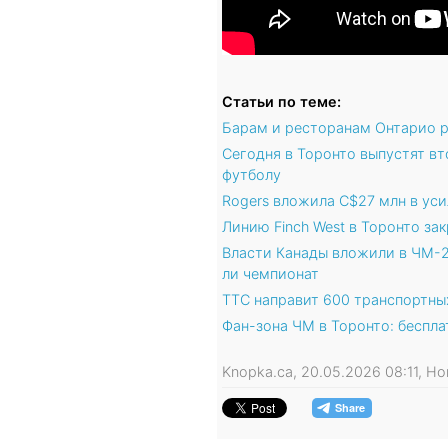
Статьи по теме:
Барам и ресторанам Онтарио р
Сегодня в Торонто выпустят в
футболу
Rogers вложила C$27 млн в ус
Линию Finch West в Торонто за
Власти Канады вложили в ЧМ-2
ли чемпионат
TTC направит 600 транспортны
Фан-зона ЧМ в Торонто: беспла
Knopka.ca, 20.05.2026 08:11, Н