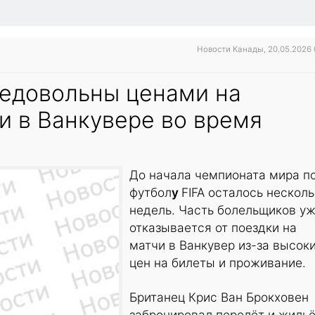
Новости Канады, 20.05.2026 
едовольны ценами на
и в Ванкувере во время
До начала чемпионата мира п
футбол
у
FIFA осталось несколь
недель. Часть болельщиков у
отказывается от поездки на
матчи в Ванкувер из-за высок
цен на билеты и проживание.
Британец Крис Ван Брокховен
забронировал перелёт и жиль