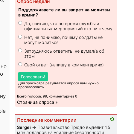
Опрос недели
Поддерживаете ли вы запрет на молитвы
в армии?
Да, считаю, что во время службы и
официальных мероприятий это ни к чему
Нет, не понимаю, почему солдаты не
могут молиться
Затрудняюсь ответить, не думал/а об
этом
Свой ответ (напишу в комментариях)
 но
но
Голосовать!
Для просмотра результатов опроса вам нужно
проголосовать
ону
Всего голосов: 99, комментариев 0
Страница опроса »
ple
Последние комментарии
Sеrgei
→
Правительство Трюдо выделит 1,5
млн долларов на усиление безопасности