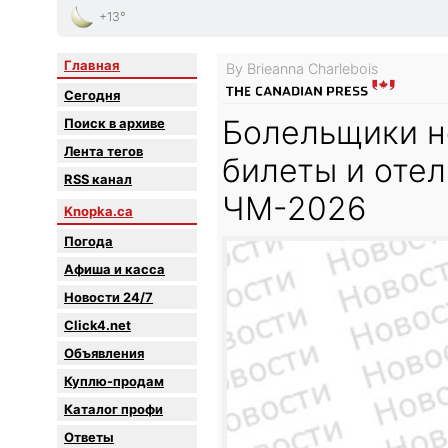
+13°
Главная
By Brieanna Charlebois
Сегодня
Болельщики н
Поиск в архиве
Лента тегов
билеты и отел
RSS канал
ЧМ-2026
Knopka.ca
Погода
Афиша и касса
Новости 24/7
Click4.net
Объявления
Куплю-продам
Каталог профи
Oтветы