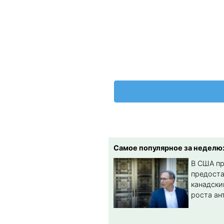
Самое популярное за неделю
В США п
предост
канадски
роста ан