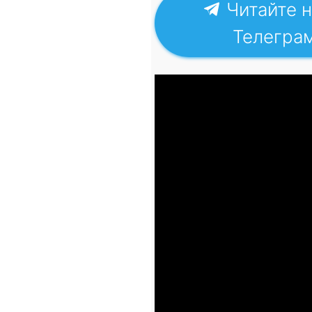
Читайте н
Телегра