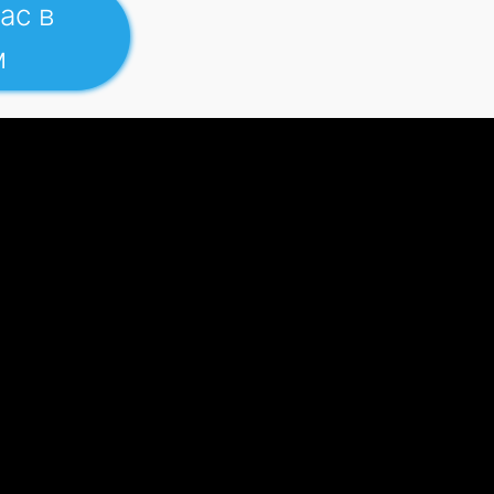
ас в
м