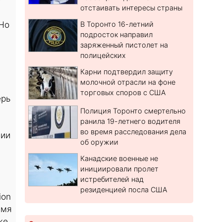
отстаивать интересы страны
 Но
В Торонто 16-летний
подросток направил
заряженный пистолет на
полицейских
Карни подтвердил защиту
молочной отрасли на фоне
торговых споров с США
ерь
Полиция Торонто смертельно
ранила 19-летнего водителя
во время расследования дела
бии
об оружии
Канадские военные не
инициировали пролет
истребителей над
резиденцией посла США
ion
емя
же