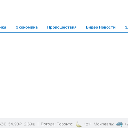
ика
Экономика
Происшествия
Видео Новости
З
62
€
54.98
₽
2.69
₪
|
Погода
:
Торонто
:
Монреаль
:
+21°
+