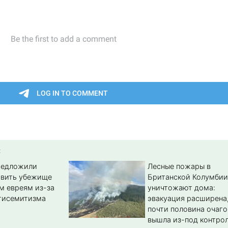
:
редложили
Лесные пожары в
авить убежище
Британской Колумбии
м евреям из-за
уничтожают дома:
тисемитизма
эвакуация расширена
почти половина очаго
вышла из-под контро