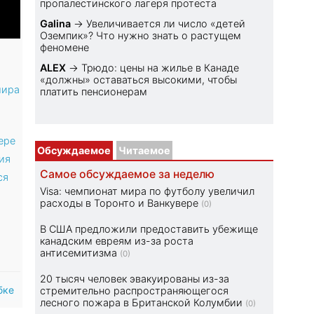
пропалестинского лагеря протеста
Galina
→
Увеличивается ли число «детей
Оземпик»? Что нужно знать о растущем
феномене
ALEX
→
Трюдо: цены на жилье в Канаде
«должны» оставаться высокими, чтобы
мира
платить пенсионерам
ере
Обсуждаемое
Читаемое
ия
Самое обсуждаемое за неделю
ся
Visa: чемпионат мира по футболу увеличил
расходы в Торонто и Ванкувере
(0)
В США предложили предоставить убежище
канадским евреям из-за роста
антисемитизма
(0)
20 тысяч человек эвакуированы из-за
бке
стремительно распространяющегося
лесного пожара в Британской Колумбии
(0)