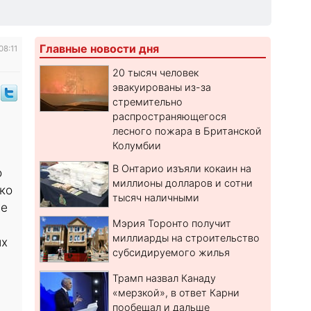
Главные новости дня
08:11
20 тысяч человек
эвакуированы из-за
стремительно
распространяющегося
лесного пожара в Британской
Колумбии
В Онтарио изъяли кокаин на
о
миллионы долларов и сотни
ко
тысяч наличными
же
Мэрия Торонто получит
миллиарды на строительство
их
субсидируемого жилья
Трамп назвал Канаду
«мерзкой», в ответ Карни
пообещал и дальше
ё