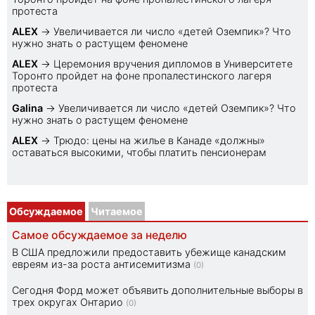
протеста
ALEX
→
Увеличивается ли число «детей Оземпик»? Что
нужно знать о растущем феномене
ALEX
→
Церемония вручения дипломов в Университете
Торонто пройдет на фоне пропалестинского лагеря
протеста
Galina
→
Увеличивается ли число «детей Оземпик»? Что
нужно знать о растущем феномене
ALEX
→
Трюдо: цены на жилье в Канаде «должны»
оставаться высокими, чтобы платить пенсионерам
Обсуждаемое
Читаемое
Самое обсуждаемое за неделю
В США предложили предоставить убежище канадским
евреям из-за роста антисемитизма
(0)
Сегодня Форд может объявить дополнительные выборы в
трех округах Онтарио
(0)