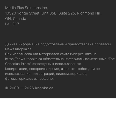
Media Plus Solutions Inc,
10520 Yonge Street, Unit 35B, Suite 225, Richmond Hill,
ON, Canada
L4C3C7
Данная информация подготовлена и предоставлена порталом
News.Knopka.ca
При использовании материалов сайта гиперссылка на
https://news.knopka.ca
обязательна. Материалы помеченные "The
Canadian Press" запрещены к использованию.
Копирование, воспроизведение, а так же любое другое
использование иллюстраций, видеоматериалов,
фотоматериалов запрещено.
© 2009 — 2026 Knopka.ca