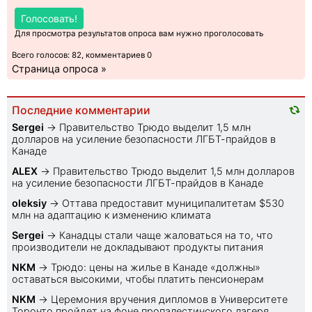
Голосовать!
Для просмотра результатов опроса вам нужно проголосовать
Всего голосов: 82, комментариев 0
Страница опроса »
Последние комментарии
Sеrgei
→
Правительство Трюдо выделит 1,5 млн
долларов на усиление безопасности ЛГБТ-прайдов в
Канаде
ALEX
→
Правительство Трюдо выделит 1,5 млн долларов
на усиление безопасности ЛГБТ-прайдов в Канаде
oleksiy
→
Оттава предоставит муниципалитетам $530
млн на адаптацию к изменению климата
Sеrgei
→
Канадцы стали чаще жаловаться на то, что
производители не докладывают продукты питания
NKM
→
Трюдо: цены на жилье в Канаде «должны»
оставаться высокими, чтобы платить пенсионерам
NKM
→
Церемония вручения дипломов в Университете
Торонто пройдет на фоне пропалестинского лагеря