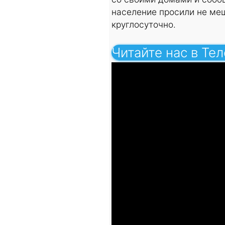
население просили не меш
круглосуточно.
Читайте нас в Те