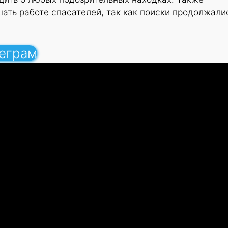
ать работе спасателей, так как поиски продолжали
леграм