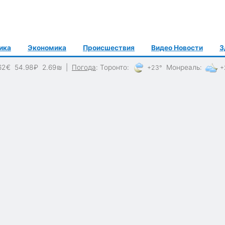
ика
Экономика
Происшествия
Видео Новости
З
62
€
54.98
₽
2.69
₪
|
Погода
:
Торонто
:
Монреаль
:
+23°
+