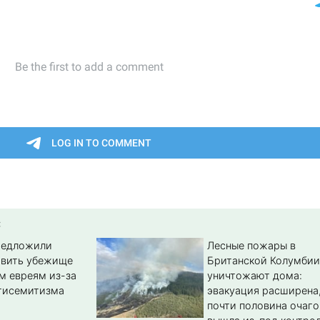
:
редложили
Лесные пожары в
авить убежище
Британской Колумбии
м евреям из-за
уничтожают дома:
тисемитизма
эвакуация расширена
почти половина очаго