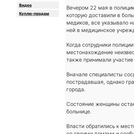
Видео
Вечером 22 мая в полици
Куплю-продам
которую доставили в бол
медиков, все указывало н
ней в медицинское учреж
Когда сотрудники полиции
местонахождение неизвест
также принимали участие
Вначале специалисты сос
пострадавшая, однако гр
города.
Состояние женщины остае
больнице.
Власти обратились к мес
со своими домами и сооб