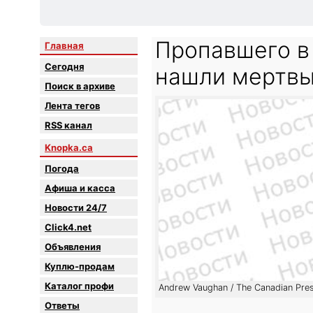
Пропавшего в
Главная
Сегодня
нашли мертв
Поиск в архиве
Лента тегов
RSS канал
Knopka.ca
Погода
Афиша и касса
Новости 24/7
Click4.net
Объявления
Куплю-продам
Каталог профи
Andrew Vaughan / The Canadian Pre
Oтветы