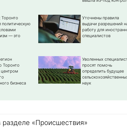
вышла из-под контро
 Торонто
Уточнены правила
л политическую
выдачи разрешений н
словами
работу для иностран
изм — это
специалистов
регион
Уволенных специалис
о Торонто
просят помочь
 центром
определить будущее
го
сельскохозяйственны
ного бизнеса
наук
в разделе «Происшествия»