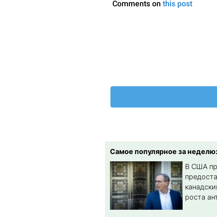
Самое популярное за неделю
В США п
предост
канадски
роста ан