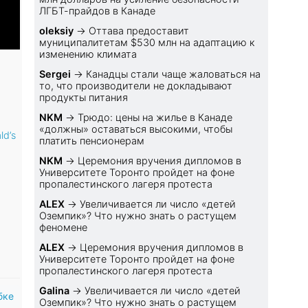
ЛГБТ-прайдов в Канаде
oleksiy
→
Оттава предоставит
муниципалитетам $530 млн на адаптацию к
изменению климата
Sеrgei
→
Канадцы стали чаще жаловаться на
то, что производители не докладывают
продукты питания
NKM
→
Трюдо: цены на жилье в Канаде
«должны» оставаться высокими, чтобы
d’s
платить пенсионерам
NKM
→
Церемония вручения дипломов в
Университете Торонто пройдет на фоне
пропалестинского лагеря протеста
ALEX
→
Увеличивается ли число «детей
Оземпик»? Что нужно знать о растущем
феномене
ALEX
→
Церемония вручения дипломов в
Университете Торонто пройдет на фоне
пропалестинского лагеря протеста
Galina
→
Увеличивается ли число «детей
бке
Оземпик»? Что нужно знать о растущем