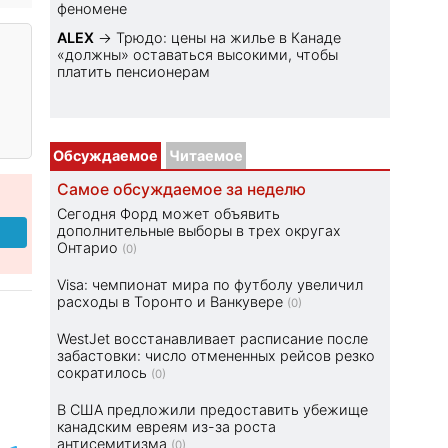
феномене
ALEX
→
Трюдо: цены на жилье в Канаде
«должны» оставаться высокими, чтобы
платить пенсионерам
Обсуждаемое
Читаемое
Самое обсуждаемое за неделю
Сегодня Форд может объявить
дополнительные выборы в трех округах
Онтарио
(0)
Visa: чемпионат мира по футболу увеличил
расходы в Торонто и Ванкувере
(0)
WestJet восстанавливает расписание после
забастовки: число отмененных рейсов резко
сократилось
(0)
В США предложили предоставить убежище
канадским евреям из-за роста
антисемитизма
(0)