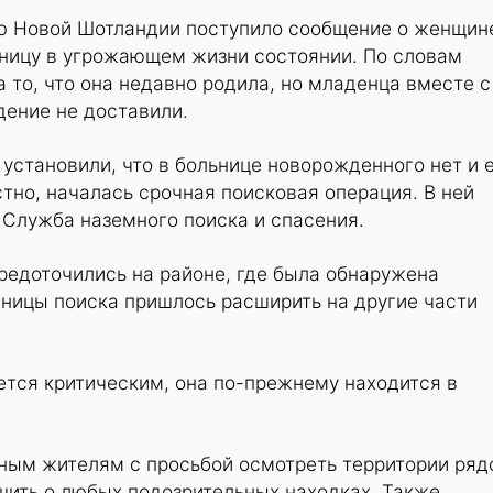
ю Новой Шотландии поступило сообщение о женщин
ьницу в угрожающем жизни состоянии. По словам
а то, что она недавно родила, но младенца вместе с
дение не доставили.
 установили, что в больнице новорожденного нет и 
но, началась срочная поисковая операция. В ней
 Служба наземного поиска и спасения.
редоточились на районе, где была обнаружена
аницы поиска пришлось расширить на другие части
тся критическим, она по-прежнему находится в
тным жителям с просьбой осмотреть территории ря
щить о любых подозрительных находках. Также