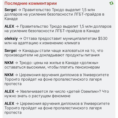
Последние комментарии
Sеrgei
→
Правительство Трюдо выделит 1,5 млн
долларов на усиление безопасности ЛГБТ-прайдов в
Канаде
ALEX
→
Правительство Трюдо выделит 1,5 млн долларов
на усиление безопасности ЛГБТ-прайдов в Канаде
oleksiy
→
Оттава предоставит муниципалитетам $530
млн на адаптацию к изменению климата
Sеrgei
→
Канадцы стали чаще жаловаться на то, что
производители не докладывают продукты питания
NKM
→
Трюдо: цены на жилье в Канаде «должны»
оставаться высокими, чтобы платить пенсионерам
NKM
→
Церемония вручения дипломов в Университете
Торонто пройдет на фоне пропалестинского лагеря
протеста
ALEX
→
Увеличивается ли число «детей Оземпик»? Что
нужно знать о растущем феномене
ALEX
→
Церемония вручения дипломов в Университете
Торонто пройдет на фоне пропалестинского лагеря
протеста