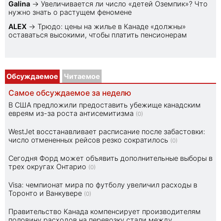
Galina
→
Увеличивается ли число «детей Оземпик»? Что
нужно знать о растущем феномене
ALEX
→
Трюдо: цены на жилье в Канаде «должны»
оставаться высокими, чтобы платить пенсионерам
Обсуждаемое
Читаемое
Самое обсуждаемое за неделю
В США предложили предоставить убежище канадским
евреям из-за роста антисемитизма
(0)
WestJet восстанавливает расписание после забастовки:
число отмененных рейсов резко сократилось
(0)
Сегодня Форд может объявить дополнительные выборы в
трех округах Онтарио
(0)
Visa: чемпионат мира по футболу увеличил расходы в
Торонто и Ванкувере
(0)
Правительство Канада компенсирует производителям
половину расходов на перевозку стали между