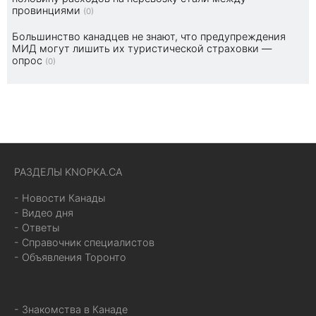
провинциями
(0)
Большинство канадцев не знают, что предупреждения
МИД могут лишить их туристической страховки —
опрос
(0)
РАЗДЕЛЫ KNOPKA.CA
- Новости Канады
- Видео дня
- Ответы
- Справочник специалистов
- Объявления Торонто
- Знакомства в Канаде