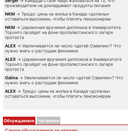
Sеrgei
→
Канадцы стали чаще жаловаться на то, что
производители не докладывают продукты питания
NKM
→
Трюдо: цены на жилье в Канаде «должны»
оставаться высокими, чтобы платить пенсионерам
NKM
→
Церемония вручения дипломов в Университете
Торонто пройдет на фоне пропалестинского лагеря
протеста
ALEX
→
Увеличивается ли число «детей Оземпик»? Что
нужно знать о растущем феномене
ALEX
→
Церемония вручения дипломов в Университете
Торонто пройдет на фоне пропалестинского лагеря
протеста
Galina
→
Увеличивается ли число «детей Оземпик»? Что
нужно знать о растущем феномене
ALEX
→
Трюдо: цены на жилье в Канаде «должны»
оставаться высокими, чтобы платить пенсионерам
Обсуждаемое
Читаемое
Самое обсуждаемое за неделю