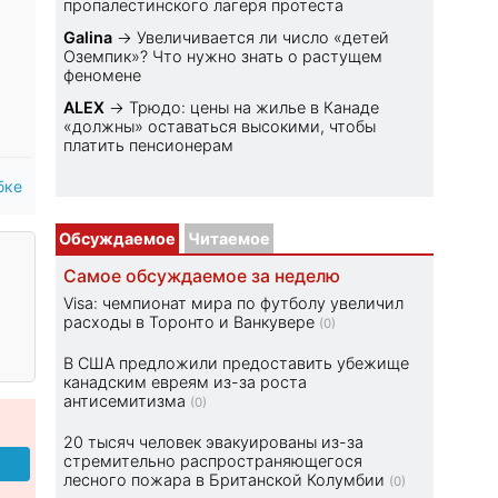
пропалестинского лагеря протеста
Galina
→
Увеличивается ли число «детей
Оземпик»? Что нужно знать о растущем
феномене
ALEX
→
Трюдо: цены на жилье в Канаде
«должны» оставаться высокими, чтобы
платить пенсионерам
бке
Обсуждаемое
Читаемое
Самое обсуждаемое за неделю
Visa: чемпионат мира по футболу увеличил
расходы в Торонто и Ванкувере
(0)
В США предложили предоставить убежище
канадским евреям из-за роста
антисемитизма
(0)
20 тысяч человек эвакуированы из-за
стремительно распространяющегося
лесного пожара в Британской Колумбии
(0)