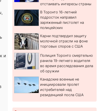
е
отстаивать интересы страны
ы,
В Торонто 16-летний
подросток направил
заряженный пистолет на
полицейских
Карни подтвердил защиту
ь
молочной отрасли на фоне
торговых споров с США
к и
Полиция Торонто смертельно
ранила 19-летнего водителя
во время расследования дела
об оружии
Канадские военные не
инициировали пролет
в
истребителей над
резиденцией посла США