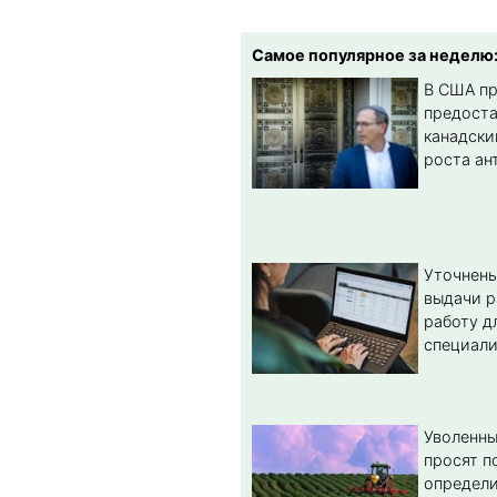
Самое популярное за неделю
В США п
предост
канадски
роста ан
Уточнены
выдачи р
работу д
специал
Уволенны
просят п
определи