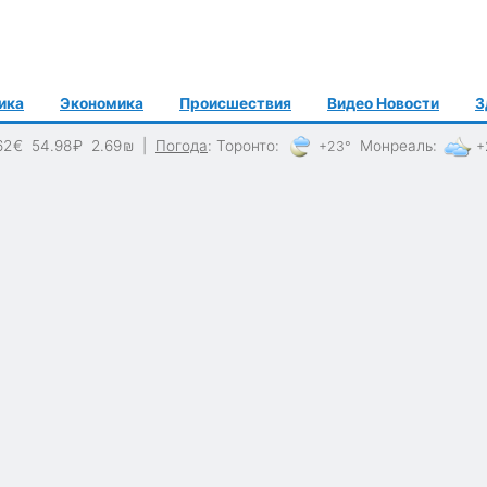
ика
Экономика
Происшествия
Видео Новости
З
62
€
54.98
₽
2.69
₪
|
Погода
:
Торонто
:
Монреаль
:
+23°
+