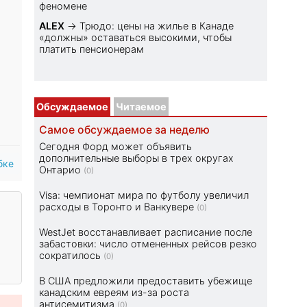
феномене
ALEX
→
Трюдо: цены на жилье в Канаде
«должны» оставаться высокими, чтобы
платить пенсионерам
Обсуждаемое
Читаемое
Самое обсуждаемое за неделю
Сегодня Форд может объявить
дополнительные выборы в трех округах
бке
Онтарио
(0)
Visa: чемпионат мира по футболу увеличил
расходы в Торонто и Ванкувере
(0)
WestJet восстанавливает расписание после
забастовки: число отмененных рейсов резко
сократилось
(0)
В США предложили предоставить убежище
канадским евреям из-за роста
антисемитизма
(0)