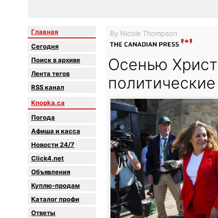
Главная
By Nicole Thompson
Сегодня
Осенью Христ
Поиск в архиве
Лента тегов
политические
RSS канал
Knopka.ca
Погода
Афиша и касса
Новости 24/7
Click4.net
Объявления
Куплю-продам
Каталог профи
Oтветы