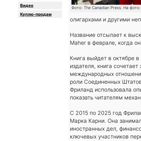
Видео
Фото: The Canadian Press. На фот
Куплю-продам
олигархами и другими не
Название отсылает к выск
Maher в феврале, когда о
Книга выйдет в октябре в
издателя, книга сочетает
международных отношени
роли Соединенных Штатов 
Фриланд использовала опы
показать читателям механ
С 2015 по 2025 год Фрила
Марка Карни. Она занима
иностранных дел, финансо
ключевых участников пер