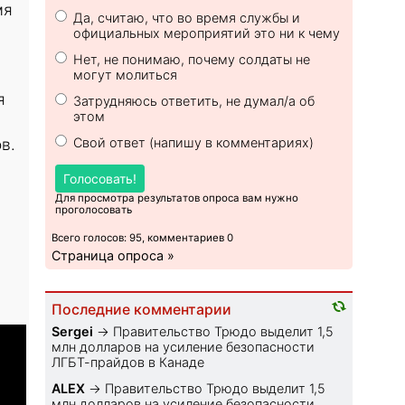
мя
Да, считаю, что во время службы и
официальных мероприятий это ни к чему
Нет, не понимаю, почему солдаты не
могут молиться
я
Затрудняюсь ответить, не думал/а об
этом
Свой ответ (напишу в комментариях)
в.
Голосовать!
Для просмотра результатов опроса вам нужно
проголосовать
Всего голосов: 95, комментариев 0
Страница опроса »
Последние комментарии
Sеrgei
→
Правительство Трюдо выделит 1,5
млн долларов на усиление безопасности
ЛГБТ-прайдов в Канаде
ALEX
→
Правительство Трюдо выделит 1,5
млн долларов на усиление безопасности