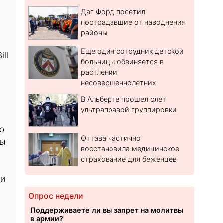
Даг Форд посетил
пострадавшие от наводнения
районы
Еще один сотрудник детской
ll
больницы обвиняется в
растлении
несовершеннолетних
В Альберте прошел слет
ультраправой группировки
о
Оттава частично
бы
восстановила медицинское
страхование для беженцев
 и
Опрос недели
Поддерживаете ли вы запрет на молитвы
в армии?