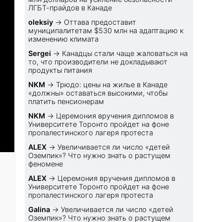
ЛГБТ-прайдов в Канаде
oleksiy
→
Оттава предоставит
муниципалитетам $530 млн на адаптацию к
изменению климата
Sеrgei
→
Канадцы стали чаще жаловаться на
то, что производители не докладывают
продукты питания
NKM
→
Трюдо: цены на жилье в Канаде
«должны» оставаться высокими, чтобы
платить пенсионерам
NKM
→
Церемония вручения дипломов в
Университете Торонто пройдет на фоне
пропалестинского лагеря протеста
ALEX
→
Увеличивается ли число «детей
Оземпик»? Что нужно знать о растущем
феномене
ALEX
→
Церемония вручения дипломов в
Университете Торонто пройдет на фоне
пропалестинского лагеря протеста
Galina
→
Увеличивается ли число «детей
Оземпик»? Что нужно знать о растущем