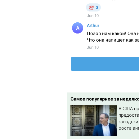
Самое популярное за неделю
В США п
предост
канадски
роста ан