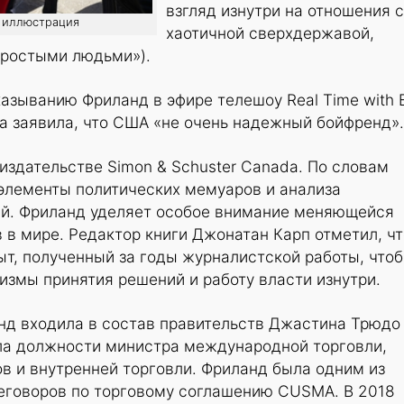
взгляд изнутри на отношения с
о: иллюстрация
хаотичной сверхдержавой,
простыми людьми»).
азыванию Фриланд в эфире телешоу Real Time with Bi
на заявила, что США «не очень надежный бойфренд».
 издательстве Simon & Schuster Canada. По словам
 элементы политических мемуаров и анализа
й. Фриланд уделяет особое внимание меняющейся
в мире. Редактор книги Джонатан Карп отметил, чт
т, полученный за годы журналистской работы, что
измы принятия решений и работу власти изнутри.
нд входила в состав правительств Джастина Трюдо
ла должности министра международной торговли,
в и внутренней торговли. Фриланд была одним из
еговоров по торговому соглашению CUSMA. В 2018