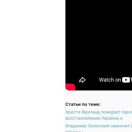
Статьи по теме:
Христя Фриланд покидает парл
восстановлению Украины и
Владимир Зеленский назначил
Украины