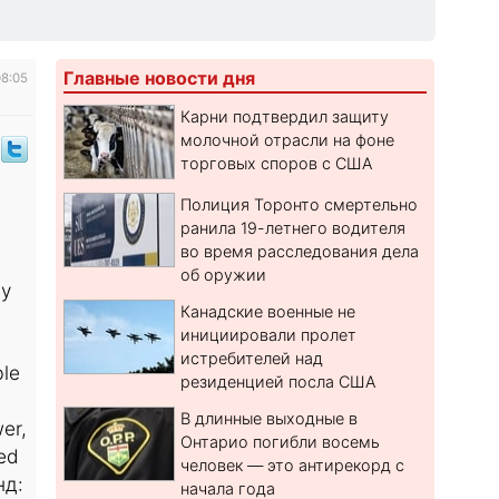
Главные новости дня
08:05
Карни подтвердил защиту
молочной отрасли на фоне
торговых споров с США
Полиция Торонто смертельно
ранила 19-летнего водителя
во время расследования дела
об оружии
гу
Канадские военные не
инициировали пролет
истребителей над
ble
резиденцией посла США
В длинные выходные в
er,
Онтарио погибли восемь
ed
человек — это антирекорд с
нд:
начала года