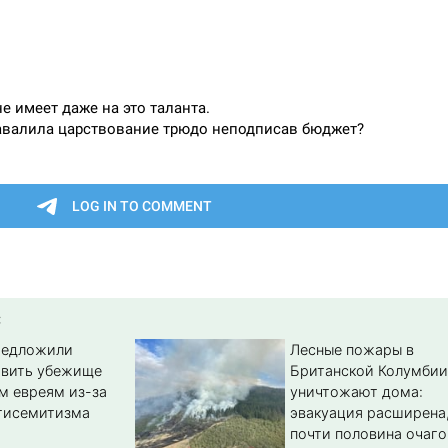
:
редложили
Лесные пожары в
авить убежище
Британской Колумбии
м евреям из-за
уничтожают дома:
тисемитизма
эвакуация расширена
почти половина очаго