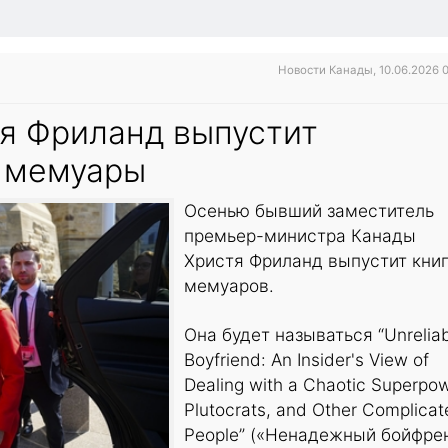
Новости Канады, 10.06.2026 
я Фриланд выпустит
 мемуары
Осенью бывший заместитель
премьер-министра Канады
Христя Фриланд выпустит кни
мемуаров.
Она будет называться “Unrelia
Boyfriend: An Insider's View of
Dealing with a Chaotic Superpow
Plutocrats, and Other Complicat
People” («Ненадежный бойфре