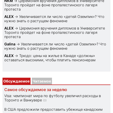
NKM
→
Церемония вручения дипломов в Университете
Торонто пройдет на фоне пропалестинского лагеря
протеста
ALEX
→
Увеличивается ли число «детей Оземпик»? Что
нужно знать о растущем феномене
ALEX
→
Церемония вручения дипломов в Университете
Торонто пройдет на фоне пропалестинского лагеря
протеста
Galina
→
Увеличивается ли число «детей Оземпик»? Что
нужно знать о растущем феномене
ALEX
→
Трюдо: цены на жилье в Канаде «должны»
оставаться высокими, чтобы платить пенсионерам
Обсуждаемое
Читаемое
Самое обсуждаемое за неделю
Visa: чемпионат мира по футболу увеличил расходы в
Торонто и Ванкувере
(0)
В США предложили предоставить убежище канадским