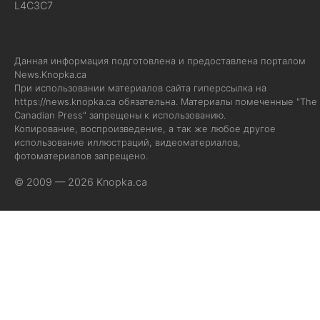
L4C3C7
Данная информация подготовлена и предоставлена порталом
News.Knopka.ca
При использовании материалов сайта гиперссылка на
https://news.knopka.ca
обязательна. Материалы помеченные "The
Canadian Press" запрещены к использованию.
Копирование, воспроизведение, а так же любое другое
использование иллюстраций, видеоматериалов,
фотоматериалов запрещено.
© 2009 — 2026 Knopka.ca