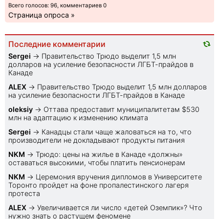
Всего голосов: 96, комментариев 0
Страница опроса »
Последние комментарии
Sеrgei
→
Правительство Трюдо выделит 1,5 млн
долларов на усиление безопасности ЛГБТ-прайдов в
Канаде
ALEX
→
Правительство Трюдо выделит 1,5 млн долларов
на усиление безопасности ЛГБТ-прайдов в Канаде
oleksiy
→
Оттава предоставит муниципалитетам $530
млн на адаптацию к изменению климата
Sеrgei
→
Канадцы стали чаще жаловаться на то, что
производители не докладывают продукты питания
NKM
→
Трюдо: цены на жилье в Канаде «должны»
оставаться высокими, чтобы платить пенсионерам
NKM
→
Церемония вручения дипломов в Университете
Торонто пройдет на фоне пропалестинского лагеря
протеста
ALEX
→
Увеличивается ли число «детей Оземпик»? Что
нужно знать о растущем феномене