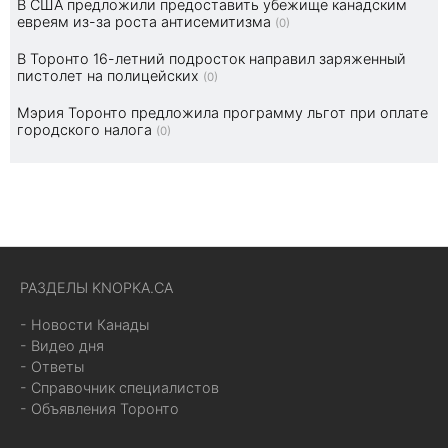
В США предложили предоставить убежище канадским
евреям из-за роста антисемитизма
(0)
В Торонто 16-летний подросток направил заряженный
пистолет на полицейских
(0)
Мэрия Торонто предложила программу льгот при оплате
городского налога
(0)
РАЗДЕЛЫ KNOPKA.CA
- Новости Канады
- Видео дня
- Ответы
- Справочник специалистов
- Объявления Торонто