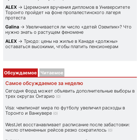
ALEX
→
Церемония вручения дипломов в Университете
Торонто пройдет на фоне пропалестинского лагеря
протеста
Galina
→
Увеличивается ли число «детей Оземпик»? Что
нужно знать о растущем феномене
ALEX
→
Трюдо: цены на жилье в Канаде «должны»
оставаться высокими, чтобы платить пенсионерам
Обсуждаемое
Читаемое
Самое обсуждаемое за неделю
Сегодня Форд может объявить дополнительные выборы в
трех округах Онтарио
(0)
Visa: чемпионат мира по футболу увеличил расходы в
Торонто и Ванкувере
(0)
WestJet восстанавливает расписание после забастовки:
число отмененных рейсов резко сократилось
(0)