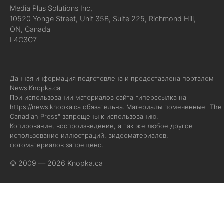
Media Plus Solutions Inc,
10520 Yonge Street, Unit 35B, Suite 225, Richmond Hill,
ON, Canada
L4C3C7
Данная информация подготовлена и предоставлена порталом
News.Knopka.ca
При использовании материалов сайта гиперссылка на
https://news.knopka.ca
обязательна. Материалы помеченные "The
Canadian Press" запрещены к использованию.
Копирование, воспроизведение, а так же любое другое
использование иллюстраций, видеоматериалов,
фотоматериалов запрещено.
© 2009 — 2026 Knopka.ca