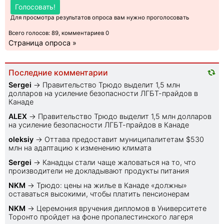
Голосовать!
Для просмотра результатов опроса вам нужно проголосовать
Всего голосов: 89, комментариев 0
Страница опроса »
Последние комментарии
Sеrgei
→
Правительство Трюдо выделит 1,5 млн
долларов на усиление безопасности ЛГБТ-прайдов в
Канаде
ALEX
→
Правительство Трюдо выделит 1,5 млн долларов
на усиление безопасности ЛГБТ-прайдов в Канаде
oleksiy
→
Оттава предоставит муниципалитетам $530
млн на адаптацию к изменению климата
Sеrgei
→
Канадцы стали чаще жаловаться на то, что
производители не докладывают продукты питания
NKM
→
Трюдо: цены на жилье в Канаде «должны»
оставаться высокими, чтобы платить пенсионерам
NKM
→
Церемония вручения дипломов в Университете
Торонто пройдет на фоне пропалестинского лагеря