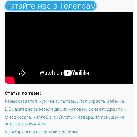
Читайте нас в Телеграм
Статьи по теме:
Разыскивается мужчина, пытавшийся украсть ребенка
В Брамптоне зарезали двоих человек, ранен подросток
Миссиссага: киллер с арбалетом совершил покушение
под видом курьера
В Пикеринге застрелили человека