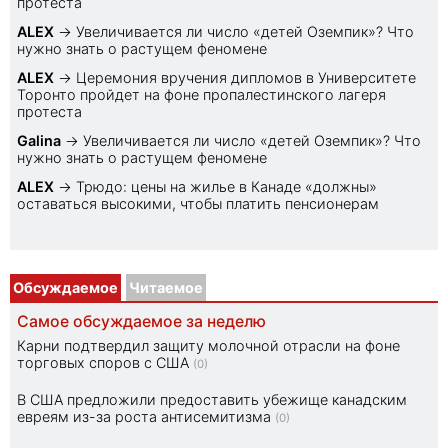
протеста
ALEX
→
Увеличивается ли число «детей Оземпик»? Что
нужно знать о растущем феномене
ALEX
→
Церемония вручения дипломов в Университете
Торонто пройдет на фоне пропалестинского лагеря
протеста
Galina
→
Увеличивается ли число «детей Оземпик»? Что
нужно знать о растущем феномене
ALEX
→
Трюдо: цены на жилье в Канаде «должны»
оставаться высокими, чтобы платить пенсионерам
Обсуждаемое
Читаемое
Самое обсуждаемое за неделю
Карни подтвердил защиту молочной отрасли на фоне
торговых споров с США
(0)
В США предложили предоставить убежище канадским
евреям из-за роста антисемитизма
(0)