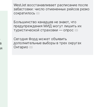
WestJet восстанавливает расписание после
забастовки: число отмененных рейсов резко
сократилось
(0)
Большинство канадцев не знают, что
предупреждения МИД могут лишить их
туристической страховки — опрос
(0)
,
Сегодня Форд может объявить
дополнительные выборы в трех округах
в
Онтарио
(0)
ля