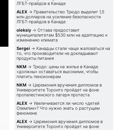
ЛГБТ-прайдов в Канаде
ALEX
→
Правительство Трюдо выделит 1,5
млн долларов на усиление безопасности
ЛГБТ-прайдов в Канаде
oleksiy
→
Оттава предоставит
муниципалитетам $530 млн на адаптацию к
изменению климата
Sеrgei
→
Канадцы стали чаще жаловаться на
то, что производители не докладывают
продукты питания
NKM
→
Трюдо: цены на жилье в Канаде
«должны» оставаться высокими, чтобы
платить пенсионерам
NKM
→
Церемония вручения дипломов в
Университете Торонто пройдет на фоне
пропалестинского лагеря протеста
ALEX
→
Увеличивается ли число «детей
Оземпик»? Что нужно знать о растущем
феномене
ALEX
→
Церемония вручения дипломов в
Университете Торонто пройдет на фоне