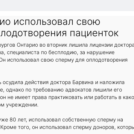
рио использовал свою
плодотворения пациенток
рургов Онтарио во вторник лишила лицензии доктор
а, специалиста по бесплодию, за нарушение
 Он использовал свою сперму для оплодотворения
ь осудила действия доктора Барвина и наложила
е, однако по требованию адвокатов лишили его
 он не имеет права практиковать или работать в как
ом учреждении.
уже 80 лет, использовал собственную сперму на
 Кроме того, он использовал сперму доноров, котор