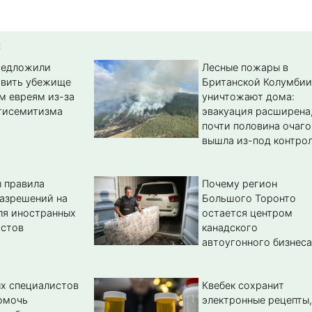
:
редложили
Лесные пожары в
авить убежище
Британской Колумбии
м евреям из-за
уничтожают дома:
тисемитизма
эвакуация расширена
почти половина очаго
вышла из-под контро
 правила
Почему регион
азрешений на
Большого Торонто
ля иностранных
остается центром
истов
канадского
автоугонного бизнеса
х специалистов
Квебек сохранит
омочь
электронные рецепты,