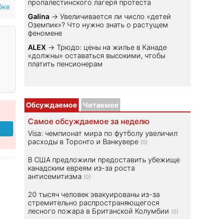
пропалестинского лагеря протеста
бке
Galina
→
Увеличивается ли число «детей
Оземпик»? Что нужно знать о растущем
феномене
ALEX
→
Трюдо: цены на жилье в Канаде
«должны» оставаться высокими, чтобы
платить пенсионерам
Обсуждаемое
Читаемое
Самое обсуждаемое за неделю
Visa: чемпионат мира по футболу увеличил
расходы в Торонто и Ванкувере
(0)
В США предложили предоставить убежище
канадским евреям из-за роста
антисемитизма
(0)
20 тысяч человек эвакуированы из-за
стремительно распространяющегося
лесного пожара в Британской Колумбии
(0)