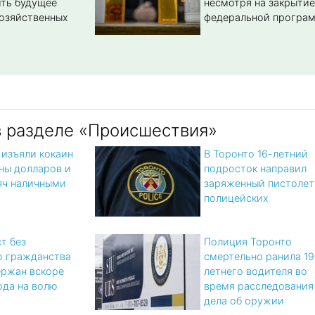
ть будущее
несмотря на закрытие
озяйственных
федеральной програ
в разделе «Происшествия»
 изъяли кокаин
В Торонто 16-летний
ны долларов и
подросток направил
яч наличными
заряженный пистолет
полицейских
т без
Полиция Торонто
о гражданства
смертельно ранила 19
ержан вскоре
летнего водителя во
ода на волю
время расследования
дела об оружии