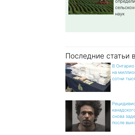
определи
сельскох
наук
Последние статьи 
В Онтарио
на миллио
сотни тыс
Рецидивис
канадског
снова зад
после вых