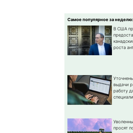
Самое популярное за неделю
В США п
предост
канадски
роста ан
Уточнены
выдачи р
работу д
специал
Уволенны
просят п