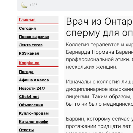
+13°
Врач из Онта
Главная
Сегодня
сперму для о
Поиск в архиве
Коллегия терапевтов и хи
Лента тегов
Бернарда Нормана Барвин
RSS канал
профессиональной этики.
Knopka.ca
нескольких женщин.
Погода
Афиша и касса
Изначально коллегия лиш
Новости 24/7
дисциплинарное взыскани
лицензии. Таким образом,
Click4.net
бы то ни было медицинск
Объявления
Куплю-продам
Барвин, которому сейчас 
Каталог профи
протяжении тридцати лет.
Oтветы