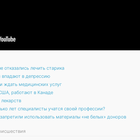
ые отказались лечить старика
и впадают в депрессию
и ждать медицинских услуг
США, работают в Канаде
 лекарств
лько лет специалисты учатся своей профессии?
 запретили использовать материалы «не белых» доноров
роисшествия