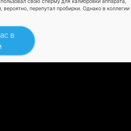
спользовал свою сперму для калибровки аппарата,
, вероятно, перепутал пробирки. Однако в коллегии
ас в
м