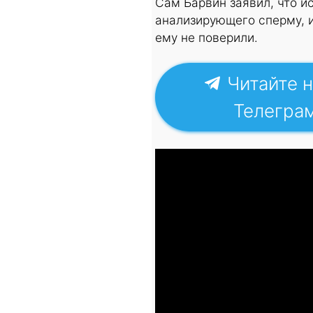
Сам Барвин заявил, что и
анализирующего сперму, и
ему не поверили.
Читайте н
Телегра