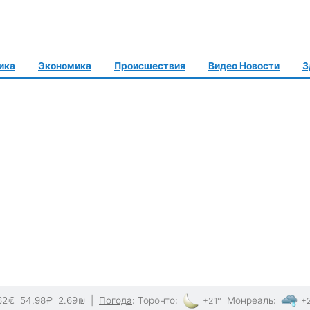
ика
Экономика
Происшествия
Видео Новости
З
62
€
54.98
₽
2.69
₪
|
Погода
:
Торонто
:
Монреаль
:
+21°
+