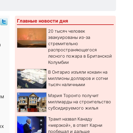
Главные новости дня
20 тысяч человек
эвакуированы из-за
стремительно
а
распространяющегося
лесного пожара в Британской
Колумбии
В Онтарио изъяли кокаин на
миллионы долларов и сотни
тысяч наличными
Мэрия Торонто получит
ом
миллиарды на строительство
субсидируемого жилья
Трамп назвал Канаду
«мерзкой», в ответ Карни
ых
пообещал и дальше