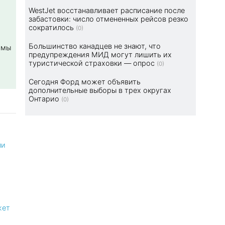
WestJet восстанавливает расписание после
забастовки: число отмененных рейсов резко
сократилось
(0)
Большинство канадцев не знают, что
ммы
предупреждения МИД могут лишить их
туристической страховки — опрос
(0)
Сегодня Форд может объявить
дополнительные выборы в трех округах
Онтарио
(0)
ли
жет