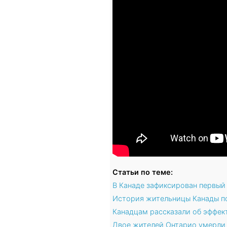
Статьи по теме:
В Канаде зафиксирован первый 
История жительницы Канады пок
Канадцам рассказали об эффек
Двое жителей Онтарио умерли 