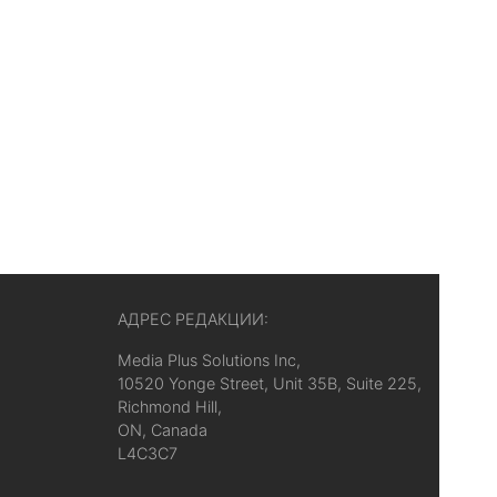
АДРЕС РЕДАКЦИИ:
Media Plus Solutions Inc,
10520 Yonge Street, Unit 35B, Suite 225,
Richmond Hill,
ON, Canada
L4C3C7