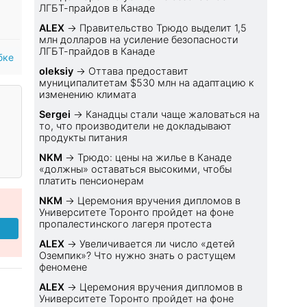
ЛГБТ-прайдов в Канаде
ALEX
→
Правительство Трюдо выделит 1,5
млн долларов на усиление безопасности
ЛГБТ-прайдов в Канаде
бке
oleksiy
→
Оттава предоставит
муниципалитетам $530 млн на адаптацию к
изменению климата
Sеrgei
→
Канадцы стали чаще жаловаться на
то, что производители не докладывают
продукты питания
NKM
→
Трюдо: цены на жилье в Канаде
«должны» оставаться высокими, чтобы
платить пенсионерам
NKM
→
Церемония вручения дипломов в
Университете Торонто пройдет на фоне
пропалестинского лагеря протеста
ALEX
→
Увеличивается ли число «детей
Оземпик»? Что нужно знать о растущем
феномене
ALEX
→
Церемония вручения дипломов в
Университете Торонто пройдет на фоне