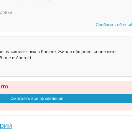
оровье
Сообщить об оши
для русскоязычных в Канаде. Живое общение, серьёзные
hone и Android.
нто
Смотреть все объявления
арий