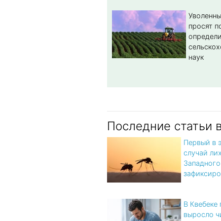
Уволенны
просят п
определи
сельскох
наук
Последние статьи 
Первый в 
случай ли
Западного
зафиксиро
В Квебеке
выросло ч