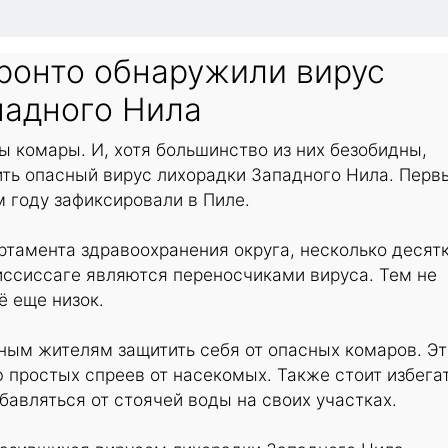
ронто обнаружили вирус
падного Нила
ы комары. И, хотя большинство из них безобидны,
ить опасный вирус лихорадки Западного Нила. Перв
м году зафиксировали в Пиле.
тамента здравоохранения округа, несколько десят
иссиссаге являются переносчиками вируса. Тем не
ё еще низок.
ным жителям защитить себя от опасных комаров. Эт
простых спреев от насекомых. Также стоит избега
бавляться от стоячей воды на своих участках.