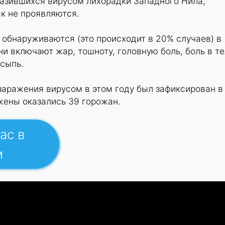
разившихся вирусом лихорадки Западного Нила,
к не проявляются.
обнаруживаются (это происходит в 20% случаев) в
ни включают жар, тошноту, головную боль, боль в те
сыпь.
заражения вирусом в этом году был зафиксирован в
ажены оказались 39 горожан.
ас в
м