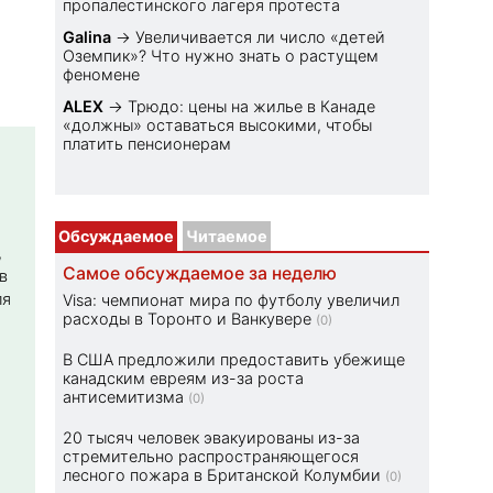
пропалестинского лагеря протеста
Galina
→
Увеличивается ли число «детей
Оземпик»? Что нужно знать о растущем
феномене
ALEX
→
Трюдо: цены на жилье в Канаде
«должны» оставаться высокими, чтобы
платить пенсионерам
Обсуждаемое
Читаемое
,
Самое обсуждаемое за неделю
в
ля
Visa: чемпионат мира по футболу увеличил
расходы в Торонто и Ванкувере
(0)
В США предложили предоставить убежище
канадским евреям из-за роста
антисемитизма
(0)
20 тысяч человек эвакуированы из-за
стремительно распространяющегося
лесного пожара в Британской Колумбии
(0)