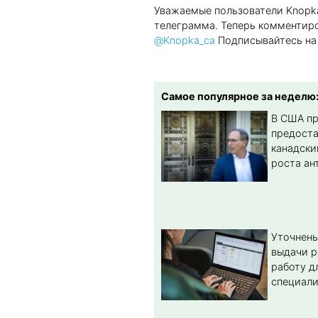
Уважаемые пользователи Knopka
телеграмма. Теперь комментиро
@Knopka_ca
Подписывайтесь на 
Самое популярное за неделю
В США п
предост
канадски
роста ан
Уточнены
выдачи р
работу д
специал