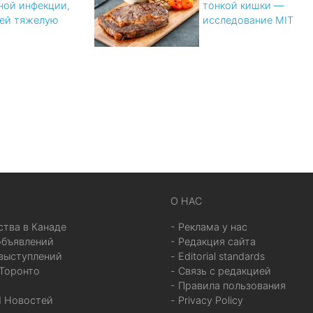
ной инфекции,
тонкой кишки —
ей тяжелую
исследование MIT
x
О НАС
ства в Канаде
- Реклама у нас
объявлений
- Редакция сайта
выступлений
- Editorial standards
 Торонто
- Связь с редакцией
- Правила пользования
ed Новостей
- Privacy Policy