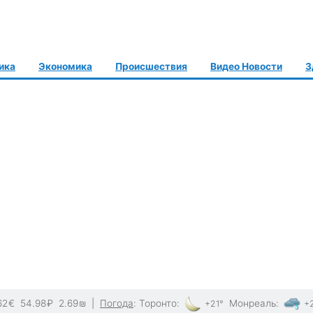
ика
Экономика
Происшествия
Видео Новости
З
62
€
54.98
₽
2.69
₪
|
Погода
:
Торонто
:
Монреаль
:
+21°
+