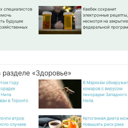
х специалистов
Квебек сохранит
омочь
электронные рецепты,
ть будущее
несмотря на закрытие
озяйственных
федеральной програ
в разделе «Здоровье»
этом году
В Маркхэм обнаружи
хорадки
комаров с вирусом
 Нила
лихорадки Западного
ван в Торонто
Нила
 почти втрое
Кетогенная диета мо
исло случаев
повышать риск рака