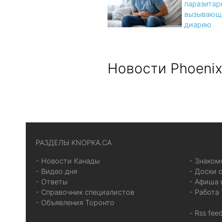
паразитар
вызывающ
диарею
Новости Phoeni
РАЗДЕЛЫ KNOPKA.CA
- Новости Канады
- Знаком
- Видео дня
- Доски 
- Ответы
- Афиша 
- Справочник специалистов
- Работа
- Объявления Торонто
- Rss fe