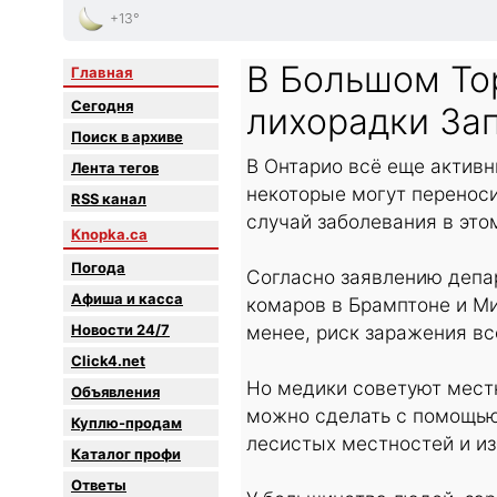
+13°
В Большом То
Главная
Сегодня
лихорадки За
Поиск в архиве
В Онтарио всё еще активн
Лента тегов
некоторые могут перенос
RSS канал
случай заболевания в это
Knopka.ca
Погода
Согласно заявлению депар
Афиша и касса
комаров в Брамптоне и М
Новости 24/7
менее, риск заражения вс
Click4.net
Но медики советуют мест
Объявления
можно сделать с помощью 
Куплю-продам
лесистых местностей и из
Каталог профи
Oтветы