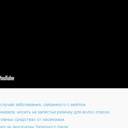
случай заболевания, связанного с вейпом
азала: носить на запястье резинку для волос опасно
тивных средствах от насекомых
из-за лихорадки Западного Нила