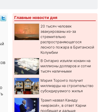
Главные новости дня
20 тысяч человек
эвакуированы из-за
стремительно
распространяющегося
ый
лесного пожара в Британской
Колумбии
В Онтарио изъяли кокаин на
ков
миллионы долларов и сотни
тысяч наличными
Мэрия Торонто получит
миллиарды на строительство
о
субсидируемого жилья
ть
Трамп назвал Канаду
«мерзкой», в ответ Карни
пообещал и дальше