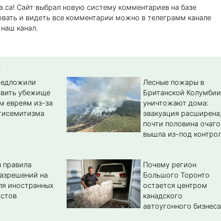
.ca! Сайт выбрал новую систему комментариев на базе
вать и видеть все комментарии можно в телеграмм канале
наш канал.
:
редложили
Лесные пожары в
авить убежище
Британской Колумбии
м евреям из-за
уничтожают дома:
тисемитизма
эвакуация расширена
почти половина очаго
вышла из-под контро
 правила
Почему регион
азрешений на
Большого Торонто
ля иностранных
остается центром
истов
канадского
автоугонного бизнеса