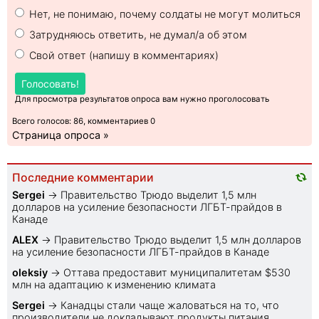
Нет, не понимаю, почему солдаты не могут молиться
Затрудняюсь ответить, не думал/а об этом
Свой ответ (напишу в комментариях)
Голосовать!
Для просмотра результатов опроса вам нужно проголосовать
Всего голосов: 86, комментариев 0
Страница опроса »
Последние комментарии
Sеrgei
→
Правительство Трюдо выделит 1,5 млн
долларов на усиление безопасности ЛГБТ-прайдов в
Канаде
ALEX
→
Правительство Трюдо выделит 1,5 млн долларов
на усиление безопасности ЛГБТ-прайдов в Канаде
oleksiy
→
Оттава предоставит муниципалитетам $530
млн на адаптацию к изменению климата
Sеrgei
→
Канадцы стали чаще жаловаться на то, что
производители не докладывают продукты питания