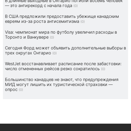
В длинные выходные в Онтарио погибли восемь человек
— это антирекорд с начала года
(0)
В США предложили предоставить убежище канадским
евреям из-за роста антисемитизма
(0)
Visa: чемпионат мира по футболу увеличил расходы в
Торонто и Ванкувере
(0)
Сегодня Форд может объявить дополнительные выборы в
трех округах Онтарио
(0)
WestJet восстанавливает расписание после забастовки:
число отмененных рейсов резко сократилось
(0)
Большинство канадцев не знают, что предупреждения
МИД могут лишить их туристической страховки —
опрос
(0)