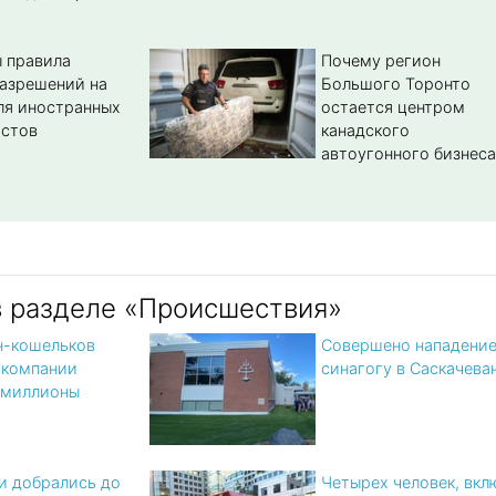
 правила
Почему регион
азрешений на
Большого Торонто
ля иностранных
остается центром
истов
канадского
автоугонного бизнеса
в разделе «Происшествия»
н-кошельков
Совершено нападение
 компании
синагогу в Саскачева
 миллионы
 добрались до
Четырех человек, вкл