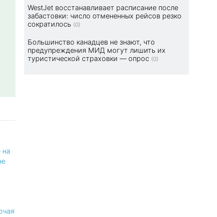
WestJet восстанавливает расписание после
забастовки: число отмененных рейсов резко
сократилось
(0)
Большинство канадцев не знают, что
предупреждения МИД могут лишить их
туристической страховки — опрос
(0)
 на
не
ючая