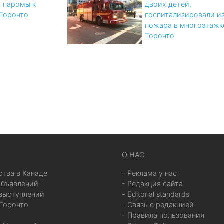
а паромы к
двоих детей,
Торонто
госпитализировали из
пожара в многоэтажк
Торонто
x
О НАС
ства в Канаде
- Реклама у нас
объявлений
- Редакция сайта
выступлений
- Editorial standards
 Торонто
- Связь с редакцией
- Правила пользования