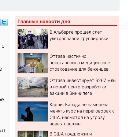
Главные новости дня
В Альберте прошел слет
ультраправой группировки
го
Оттава частично
восстановила медицинское
е
страхование для беженцев
Оттава инвестирует $267 млн
в новый центр разработки
вакцин в Виннипеге
ое
Карни: Канада не намерена
менять курс на переговорах с
США, несмотря на угрозу
новых пошлин
ал
В США предложили