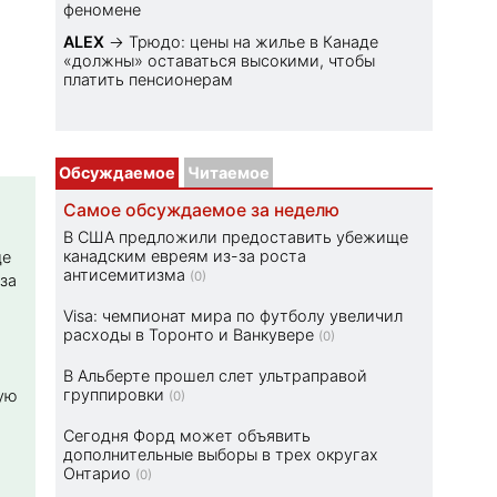
феномене
ALEX
→
Трюдо: цены на жилье в Канаде
«должны» оставаться высокими, чтобы
платить пенсионерам
Обсуждаемое
Читаемое
Самое обсуждаемое за неделю
В США предложили предоставить убежище
канадским евреям из-за роста
ще
антисемитизма
(0)
за
Visa: чемпионат мира по футболу увеличил
расходы в Торонто и Ванкувере
(0)
В Альберте прошел слет ультраправой
группировки
ую
(0)
Сегодня Форд может объявить
дополнительные выборы в трех округах
Онтарио
(0)