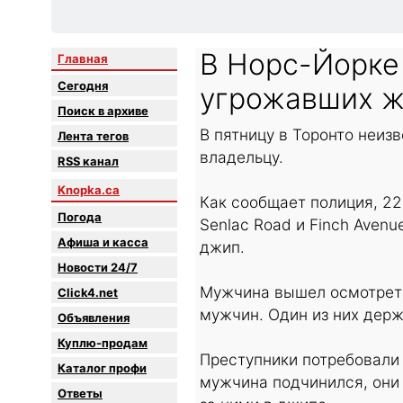
В Норс-Йорке
Главная
Сегодня
угрожавших ж
Поиск в архиве
В пятницу в Торонто неиз
Лента тегов
владельцу.
RSS канал
Knopka.ca
Как сообщает полиция, 22
Погода
Senlac Road и Finch Avenu
Афиша и касса
джип.
Новости 24/7
Мужчина вышел осмотреть
Click4.net
мужчин. Один из них держ
Объявления
Куплю-продам
Преступники потребовали 
Каталог профи
мужчина подчинился, они 
Oтветы