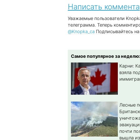
Написать коммент
Уважаемые пользователи Knopka
телеграмма. Теперь комментиро
@Knopka_ca
Подписывайтесь на 
Самое популярное за неделю
Карни: К
взяла по
иммигра
Лесные 
Британс
уничтож
эвакуаци
почти по
вышла из