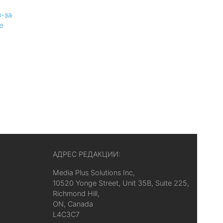
-за
е
АДРЕС РЕДАКЦИИ:
Media Plus Solutions Inc,
10520 Yonge Street, Unit 35B, Suite 225,
Richmond Hill,
ON, Canada
L4C3C7