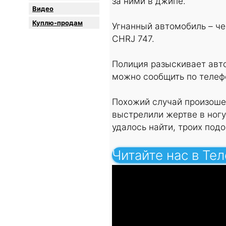
за ними в джипе.
Видео
Куплю-продам
Угнанный автомобиль – ч
CHRJ 747.
Полиция разыскивает авт
можно сообщить по телеф
Похожий случай произоше
выстрелили жертве в ногу 
удалось найти, троих под
Читайте нас в Те