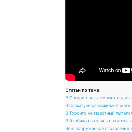
Статьи по теме:
В Онтарио разыскивают водите
В Саскатуне разыскивают мать
В Торонто неизвестный пыталс
В Этобико пытались похитить 
Вон: вооружённое ограбление