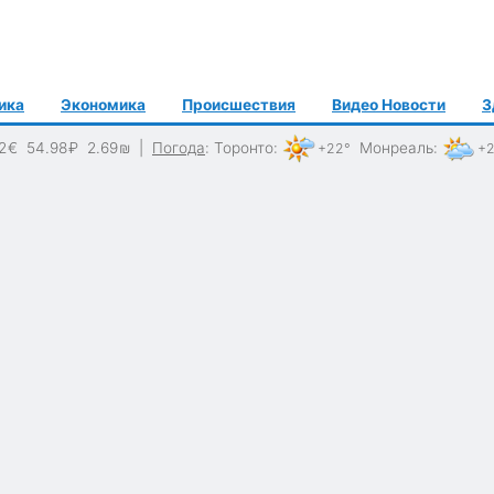
ика
Экономика
Происшествия
Видео Новости
З
2
€
54.98
₽
2.69
₪
|
Погода
:
Торонто
:
Монреаль
:
+22°
+2