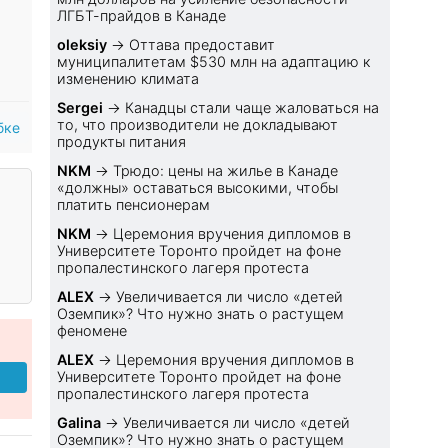
ЛГБТ-прайдов в Канаде
oleksiy
→
Оттава предоставит
муниципалитетам $530 млн на адаптацию к
изменению климата
Sеrgei
→
Канадцы стали чаще жаловаться на
то, что производители не докладывают
бке
продукты питания
NKM
→
Трюдо: цены на жилье в Канаде
«должны» оставаться высокими, чтобы
платить пенсионерам
NKM
→
Церемония вручения дипломов в
Университете Торонто пройдет на фоне
пропалестинского лагеря протеста
ALEX
→
Увеличивается ли число «детей
Оземпик»? Что нужно знать о растущем
феномене
ALEX
→
Церемония вручения дипломов в
Университете Торонто пройдет на фоне
пропалестинского лагеря протеста
Galina
→
Увеличивается ли число «детей
Оземпик»? Что нужно знать о растущем