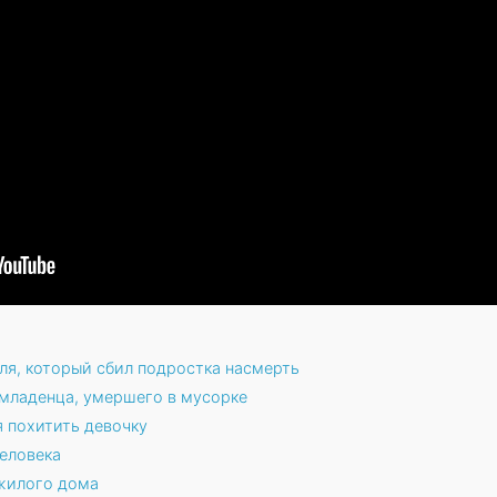
ля, который сбил подростка насмерть
 младенца, умершего в мусорке
я похитить девочку
человека
 жилого дома