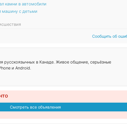
ал камни в автомобили
л машину с детьми
роисшествия
Сообщить об оши
для русскоязычных в Канаде. Живое общение, серьёзные
hone и Android.
нто
Смотреть все объявления