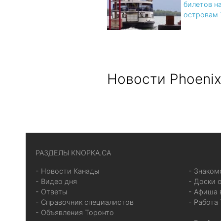
билетов н
островам 
Новости Phoeni
РАЗДЕЛЫ KNOPKA.CA
- Новости Канады
- Знаком
- Видео дня
- Доски 
- Ответы
- Афиша 
- Справочник специалистов
- Работа
- Объявления Торонто