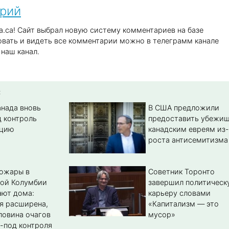
арий
.ca! Сайт выбрал новую систему комментариев на базе
вать и видеть все комментарии можно в телеграмм канале
наш канал.
:
анада вновь
В США предложили
д контроль
предоставить убежи
цию
канадским евреям из-
роста антисемитизма
пожары в
Советник Торонто
кой Колумбии
завершил политическ
ают дома:
карьеру словами
я расширена,
«Капитализм — это
ловина очагов
мусор»
-под контроля