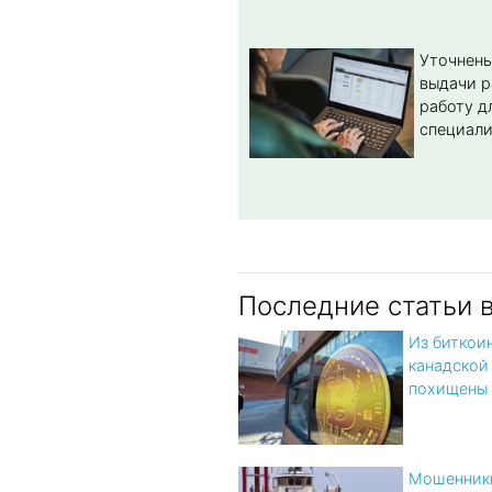
Уточнены
выдачи р
работу д
специал
Последние статьи 
Из биткои
канадской
похищены
Мошенники