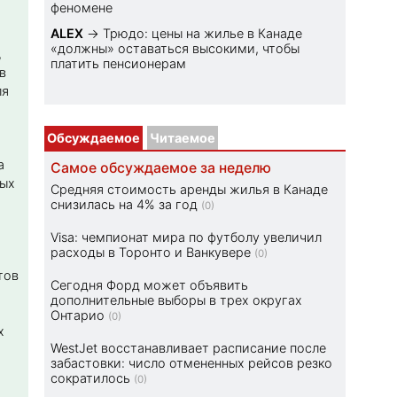
феномене
ALEX
→
Трюдо: цены на жилье в Канаде
«должны» оставаться высокими, чтобы
,
платить пенсионерам
в
ля
Обсуждаемое
Читаемое
а
Самое обсуждаемое за неделю
ных
Средняя стоимость аренды жилья в Канаде
снизилась на 4% за год
(0)
Visa: чемпионат мира по футболу увеличил
расходы в Торонто и Ванкувере
(0)
тов
Сегодня Форд может объявить
дополнительные выборы в трех округах
Онтарио
(0)
х
WestJet восстанавливает расписание после
забастовки: число отмененных рейсов резко
сократилось
(0)