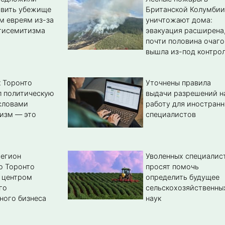
авить убежище
Британской Колумбии
м евреям из-за
уничтожают дома:
тисемитизма
эвакуация расширена
почти половина очаго
вышла из-под контро
 Торонто
Уточнены правила
л политическую
выдачи разрешений н
словами
работу для иностран
изм — это
специалистов
регион
Уволенных специалис
о Торонто
просят помочь
 центром
определить будущее
го
сельскохозяйственны
ного бизнеса
наук