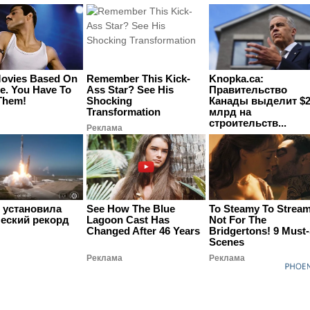
Movies Based On
Remember This Kick-
Knopka.ca:
fe. You Have To
Ass Star? See His
Правительство
Them!
Shocking
Канады выделит $2
Transformation
млрд на
строительств...
Реклама
 установила
See How The Blue
To Steamy To Strea
еский рекорд
Lagoon Cast Has
Not For The
Changed After 46 Years
Bridgertons! 9 Must
Scenes
Реклама
Реклама