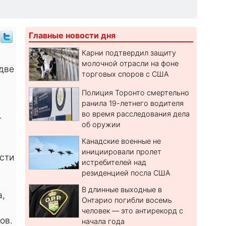
Главные новости дня
Карни подтвердил защиту
молочной отрасли на фоне
 две
торговых споров с США
Полиция Торонто смертельно
ранила 19-летнего водителя
во время расследования дела
г
об оружии
Канадские военные не
инициировали пролет
сти
истребителей над
резиденцией посла США
В длинные выходные в
а,
Онтарио погибли восемь
человек — это антирекорд с
ов.
начала года