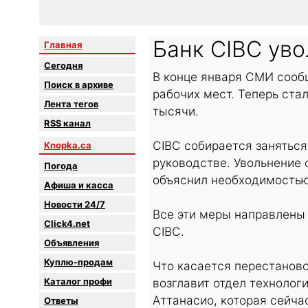
Банк CIBC уво
Главная
Сегодня
В конце января СМИ сообщ
Поиск в архиве
рабочих мест. Теперь стал
Лента тегов
тысячи.
RSS канал
CIBC собирается заняться
Knopka.ca
руководстве. Увольнение 
Погода
объяснил необходимостью 
Афиша и касса
Новости 24/7
Все эти меры направлены
Click4.net
CIBC.
Объявления
Куплю-продам
Что касается перестаново
Каталог профи
возглавит отдел технолог
Аттанасио, которая сейча
Oтветы