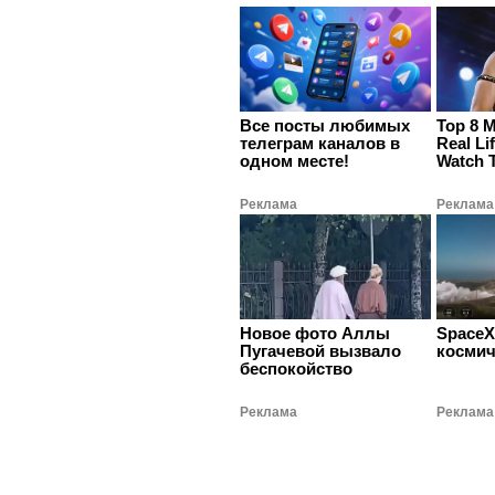
Все посты любимых
Top 8 
телеграм каналов в
Real Li
одном месте!
Watch 
Реклама
Реклама
Новое фото Аллы
SpaceX
Пугачевой вызвало
космич
беспокойство
Реклама
Реклама