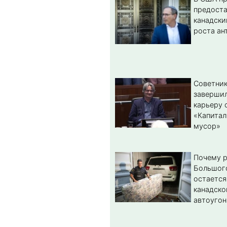
предост
канадски
роста ан
Советник
заверши
карьеру 
«Капитал
мусор»
Почему 
Большог
остается
канадско
автоугон