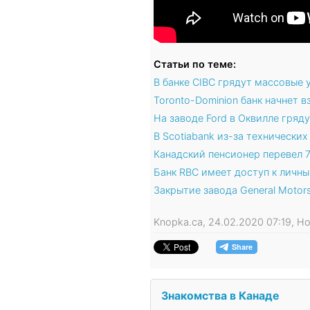
Статьи по теме:
В банке CIBC грядут массовые 
Toronto-Dominion банк начнет 
На заводе Ford в Оквилле гряд
В Scotiabank из-за технически
Канадский пенсионер перевел 
Банк RBC имеет доступ к личн
Закрытие завода General Moto
Knopka.ca, 24.02.2020 07:19, 
Знакомства в Канаде