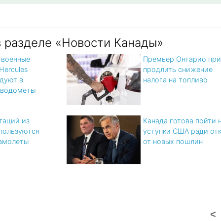
в разделе «Новости Канады»
 военные
Премьер Онтарио при
Hercules
продлить снижение
дуют в
налога на топливо
 водометы
таций из
Канада готова пойти 
пользуются
уступки США ради отк
амолеты
от новых пошлин
x
<