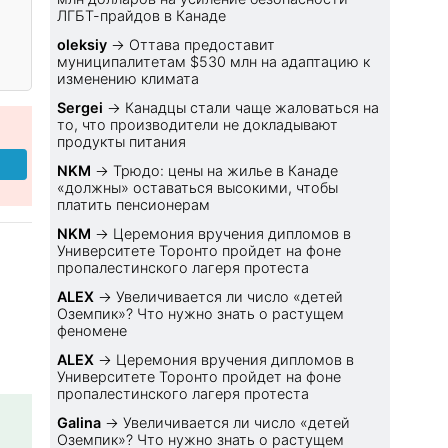
ЛГБТ-прайдов в Канаде
oleksiy
→
Оттава предоставит
муниципалитетам $530 млн на адаптацию к
изменению климата
Sеrgei
→
Канадцы стали чаще жаловаться на
то, что производители не докладывают
продукты питания
NKM
→
Трюдо: цены на жилье в Канаде
«должны» оставаться высокими, чтобы
платить пенсионерам
NKM
→
Церемония вручения дипломов в
Университете Торонто пройдет на фоне
пропалестинского лагеря протеста
ALEX
→
Увеличивается ли число «детей
Оземпик»? Что нужно знать о растущем
феномене
ALEX
→
Церемония вручения дипломов в
Университете Торонто пройдет на фоне
пропалестинского лагеря протеста
Galina
→
Увеличивается ли число «детей
Оземпик»? Что нужно знать о растущем