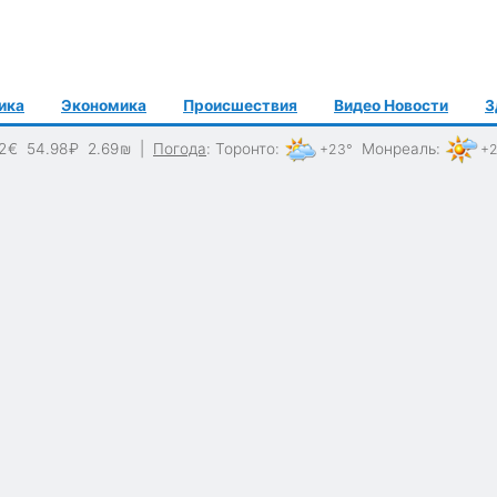
ика
Экономика
Происшествия
Видео Новости
З
2
€
54.98
₽
2.69
₪
|
Погода
:
Торонто
:
Монреаль
:
+23°
+2