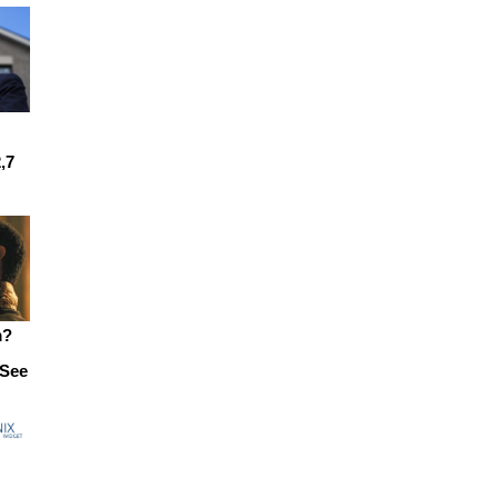
,7
m?
-See