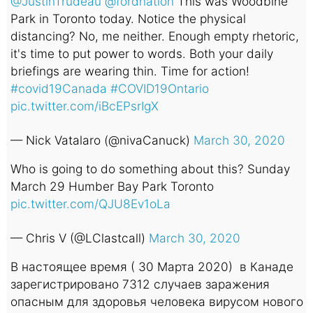
@JustinTrudeau
@fordnation
This was Woodbine
Park in Toronto today. Notice the physical
distancing? No, me neither. Enough empty rhetoric,
it's time to put power to words. Both your daily
briefings are wearing thin. Time for action!
#covid19Canada
#COVID19Ontario
pic.twitter.com/iBcEPsrIgX
— Nick Vatalaro (@nivaCanuck)
March 30, 2020
Who is going to do something about this? Sunday
March 29 Humber Bay Park Toronto
pic.twitter.com/QJU8Ev1oLa
— Chris V (@LClastcall)
March 30, 2020
В настоящее время ( 30 Марта 2020) в Канаде
зарегистрировано 7312 случаев заражения
опасным для здоровья человека вирусом нового