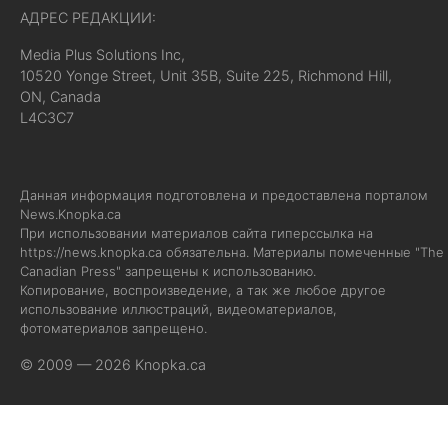
АДРЕС РЕДАКЦИИ:
Media Plus Solutions Inc,
10520 Yonge Street, Unit 35B, Suite 225, Richmond Hill,
ON, Canada
L4C3C7
Данная информация подготовлена и предоставлена порталом
News.Knopka.ca
При использовании материалов сайта гиперссылка на
https://news.knopka.ca
обязательна. Материалы помеченные "The
Canadian Press" запрещены к использованию.
Копирование, воспроизведение, а так же любое другое
использование иллюстраций, видеоматериалов,
фотоматериалов запрещено.
© 2009 — 2026 Knopka.ca