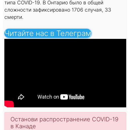
типа COVID-19. В Онтарио было в общей
сложности зафиксировано 1706 случая, 33
смерти.
Читайте нас в Телеграм
Останoви распространение COVID-19
в Канаде