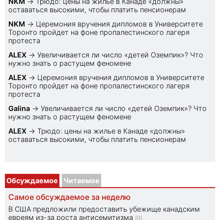
NKM
→
Трюдо: цены на жилье в Канаде «должны»
оставаться высокими, чтобы платить пенсионерам
NKM
→
Церемония вручения дипломов в Университете
Торонто пройдет на фоне пропалестинского лагеря
протеста
ALEX
→
Увеличивается ли число «детей Оземпик»? Что
нужно знать о растущем феномене
ALEX
→
Церемония вручения дипломов в Университете
Торонто пройдет на фоне пропалестинского лагеря
протеста
Galina
→
Увеличивается ли число «детей Оземпик»? Что
нужно знать о растущем феномене
ALEX
→
Трюдо: цены на жилье в Канаде «должны»
оставаться высокими, чтобы платить пенсионерам
Обсуждаемое
Читаемое
Самое обсуждаемое за неделю
В США предложили предоставить убежище канадским
евреям из-за роста антисемитизма
(0)