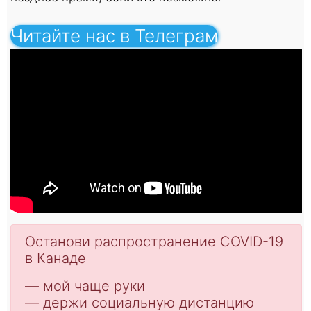
Читайте нас в Телеграм
Останoви распространение COVID-19
в Канаде
— мой чаще руки
— держи социальную дистанцию