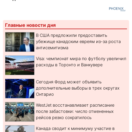
Главные новости дня
В США предложили предоставить
убежище канадским евреям из-за роста
антисемитизма
Visa: чемпионат мира по футболу увеличил
расходы в Торонто и Ванкувере
Сегодня Форд может объявить
дополнительные выборы в трех округах
Онтарио
WestJet восстанавливает расписание
после забастовки: число отмененных
рейсов резко сократилось
Канада сводит к минимуму участие в