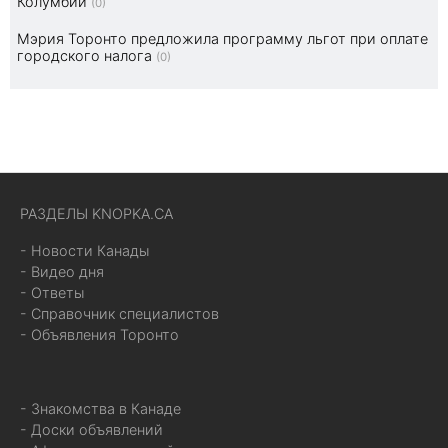
Колумбии
(0)
Мэрия Торонто предложила программу льгот при оплате
городского налога
(0)
РАЗДЕЛЫ KNOPKA.CA
- Новости Канады
- Видео дня
- Ответы
- Справочник специалистов
- Объявления Торонто
- Знакомства в Канаде
- Доски объявлений