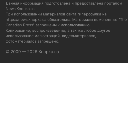
Данная информация подготовлена и предоставлена порталом
News.Knopka.ca
При использовании материалов сайта гиперссылка на
https://news.knopka.ca
обязательна. Материалы помеченные "The
Canadian Press" запрещены к использованию.
Копирование, воспроизведение, а так же любое другое
использование иллюстраций, видеоматериалов,
фотоматериалов запрещено.
© 2009 — 2026 Knopka.ca