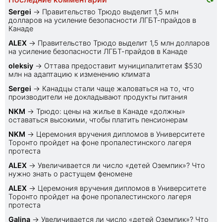
Sеrgei
→
Правительство Трюдо выделит 1,5 млн
долларов на усиление безопасности ЛГБТ-прайдов в
Канаде
ALEX
→
Правительство Трюдо выделит 1,5 млн долларов
на усиление безопасности ЛГБТ-прайдов в Канаде
oleksiy
→
Оттава предоставит муниципалитетам $530
млн на адаптацию к изменению климата
Sеrgei
→
Канадцы стали чаще жаловаться на то, что
производители не докладывают продукты питания
NKM
→
Трюдо: цены на жилье в Канаде «должны»
оставаться высокими, чтобы платить пенсионерам
NKM
→
Церемония вручения дипломов в Университете
Торонто пройдет на фоне пропалестинского лагеря
протеста
ALEX
→
Увеличивается ли число «детей Оземпик»? Что
нужно знать о растущем феномене
ALEX
→
Церемония вручения дипломов в Университете
Торонто пройдет на фоне пропалестинского лагеря
протеста
Galina
→
Увеличивается ли число «детей Оземпик»? Что