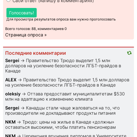
Свой ответ (напишу в комментариях)
Голосовать!
Для просмотра результатов опроса вам нужно проголосовать
Всего голосов: 88, комментариев 0
Страница опроса »
Последние комментарии
Sеrgei
→
Правительство Трюдо выделит 1,5 млн
долларов на усиление безопасности ЛГБТ-прайдов в
Канаде
ALEX
→
Правительство Трюдо выделит 1,5 млн долларов
на усиление безопасности ЛГБТ-прайдов в Канаде
oleksiy
→
Оттава предоставит муниципалитетам $530
млн на адаптацию к изменению климата
Sеrgei
→
Канадцы стали чаще жаловаться на то, что
производители не докладывают продукты питания
NKM
→
Трюдо: цены на жилье в Канаде «должны»
оставаться высокими, чтобы платить пенсионерам
NKM
→
Церемония вручения дипломов в Университете