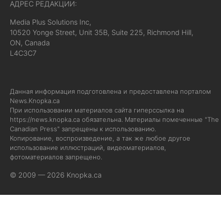
АДРЕС РЕДАКЦИИ:
Media Plus Solutions Inc,
10520 Yonge Street, Unit 35B, Suite 225, Richmond Hill,
ON, Canada
L4C3C7
Данная информация подготовлена и предоставлена порталом
News.Knopka.ca
При использовании материалов сайта гиперссылка на
https://news.knopka.ca
обязательна. Материалы помеченные "The
Canadian Press" запрещены к использованию.
Копирование, воспроизведение, а так же любое другое
использование иллюстраций, видеоматериалов,
фотоматериалов запрещено.
© 2009 — 2026 Knopka.ca