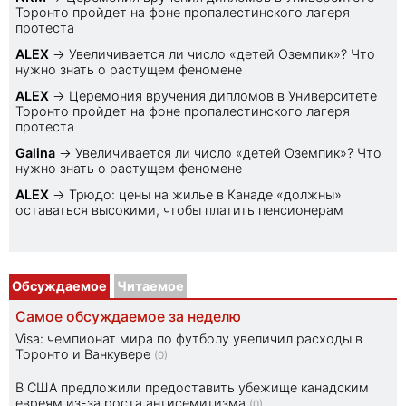
Торонто пройдет на фоне пропалестинского лагеря
протеста
ALEX
→
Увеличивается ли число «детей Оземпик»? Что
нужно знать о растущем феномене
ALEX
→
Церемония вручения дипломов в Университете
Торонто пройдет на фоне пропалестинского лагеря
протеста
Galina
→
Увеличивается ли число «детей Оземпик»? Что
нужно знать о растущем феномене
ALEX
→
Трюдо: цены на жилье в Канаде «должны»
оставаться высокими, чтобы платить пенсионерам
Обсуждаемое
Читаемое
Самое обсуждаемое за неделю
Visa: чемпионат мира по футболу увеличил расходы в
Торонто и Ванкувере
(0)
В США предложили предоставить убежище канадским
евреям из-за роста антисемитизма
(0)