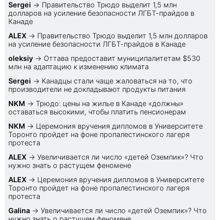
Sеrgei
→
Правительство Трюдо выделит 1,5 млн
долларов на усиление безопасности ЛГБТ-прайдов в
Канаде
ALEX
→
Правительство Трюдо выделит 1,5 млн долларов
на усиление безопасности ЛГБТ-прайдов в Канаде
oleksiy
→
Оттава предоставит муниципалитетам $530
млн на адаптацию к изменению климата
Sеrgei
→
Канадцы стали чаще жаловаться на то, что
производители не докладывают продукты питания
NKM
→
Трюдо: цены на жилье в Канаде «должны»
оставаться высокими, чтобы платить пенсионерам
NKM
→
Церемония вручения дипломов в Университете
Торонто пройдет на фоне пропалестинского лагеря
протеста
ALEX
→
Увеличивается ли число «детей Оземпик»? Что
нужно знать о растущем феномене
ALEX
→
Церемония вручения дипломов в Университете
Торонто пройдет на фоне пропалестинского лагеря
протеста
Galina
→
Увеличивается ли число «детей Оземпик»? Что
нужно знать о растущем феномене