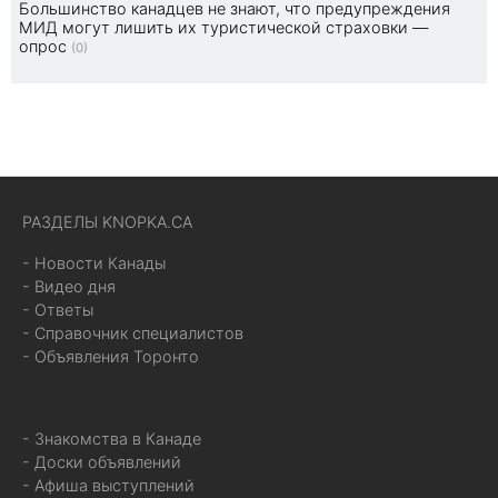
Большинство канадцев не знают, что предупреждения
МИД могут лишить их туристической страховки —
опрос
(0)
РАЗДЕЛЫ KNOPKA.CA
- Новости Канады
- Видео дня
- Ответы
- Справочник специалистов
- Объявления Торонто
- Знакомства в Канаде
- Доски объявлений
- Афиша выступлений