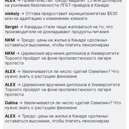
ALEX
→
Правительство Трюдо выделит 1,5 млн долларов
на усиление безопасности ЛГБТ-прайдов в Канаде
oleksiy
→
Оттава предоставит муниципалитетам $530
млн на адаптацию к изменению климата
Sеrgei
→
Канадцы стали чаще жаловаться на то, что
производители не докладывают продукты питания
NKM
→
Трюдо: цены на жилье в Канаде «должны»
оставаться высокими, чтобы платить пенсионерам
NKM
→
Церемония вручения дипломов в Университете
Торонто пройдет на фоне пропалестинского лагеря
протеста
ALEX
→
Увеличивается ли число «детей Оземпик»? Что
нужно знать о растущем феномене
ALEX
→
Церемония вручения дипломов в Университете
Торонто пройдет на фоне пропалестинского лагеря
протеста
Galina
→
Увеличивается ли число «детей Оземпик»? Что
нужно знать о растущем феномене
ALEX
→
Трюдо: цены на жилье в Канаде «должны»
оставаться высокими, чтобы платить пенсионерам