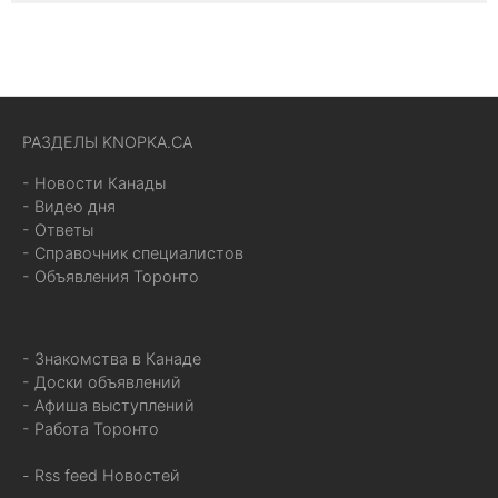
РАЗДЕЛЫ KNOPKA.CA
- Новости Канады
- Видео дня
- Ответы
- Справочник специалистов
- Объявления Торонто
- Знакомства в Канаде
- Доски объявлений
- Афиша выступлений
- Работа Торонто
- Rss feed Новостей