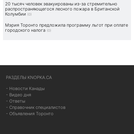
20 тысяч человек эвакуированы из-за стремительно
распространяющегося лесного пожара в Британской
Колумбии
(0)
Мэрия Торонто предложила программу льгот при оплате
городского налога
(0)
РАЗДЕЛЫ KNOPKA.CA
- Новости Канады
- Видео дня
- Ответы
- Справочник специалистов
- Объявления Торонто