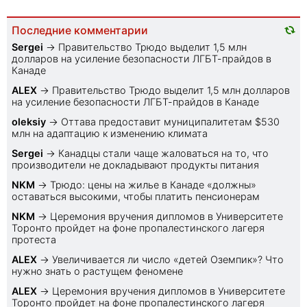
Последние комментарии
Sеrgei
→
Правительство Трюдо выделит 1,5 млн
долларов на усиление безопасности ЛГБТ-прайдов в
Канаде
ALEX
→
Правительство Трюдо выделит 1,5 млн долларов
на усиление безопасности ЛГБТ-прайдов в Канаде
oleksiy
→
Оттава предоставит муниципалитетам $530
млн на адаптацию к изменению климата
Sеrgei
→
Канадцы стали чаще жаловаться на то, что
производители не докладывают продукты питания
NKM
→
Трюдо: цены на жилье в Канаде «должны»
оставаться высокими, чтобы платить пенсионерам
NKM
→
Церемония вручения дипломов в Университете
Торонто пройдет на фоне пропалестинского лагеря
протеста
ALEX
→
Увеличивается ли число «детей Оземпик»? Что
нужно знать о растущем феномене
ALEX
→
Церемония вручения дипломов в Университете
Торонто пройдет на фоне пропалестинского лагеря