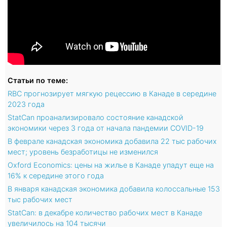
Статьи по теме:
RBC прогнозирует мягкую рецессию в Канаде в середине
2023 года
StatCan проанализировало состояние канадской
экономики через 3 года от начала пандемии COVID-19
В феврале канадская экономика добавила 22 тыс рабочих
мест; уровень безработицы не изменился
Oxford Economics: цены на жилье в Канаде упадут еще на
16% к середине этого года
В января канадская экономика добавила колоссальные 153
тыс рабочих мест
StatCan: в декабре количество рабочих мест в Канаде
увеличилось на 104 тысячи