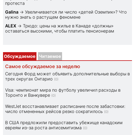
протеста
Galina
→
Увеличивается ли число «детей Оземпик»? Что
нужно знать о растущем феномене
ALEX
→
Трюдо: цены на жилье в Канаде «должны»
оставаться высокими, чтобы платить пенсионерам
Обсуждаемое
Читаемое
Самое обсуждаемое за неделю
Сегодня Форд может объявить дополнительные выборы в
трех округах Онтарио
(0)
Visa: чемпионат мира по футболу увеличил расходы в
Торонто и Ванкувере
(0)
WestJet восстанавливает расписание после забастовки:
число отмененных рейсов резко сократилось
(0)
В США предложили предоставить убежище канадским
евреям из-за роста антисемитизма
(0)