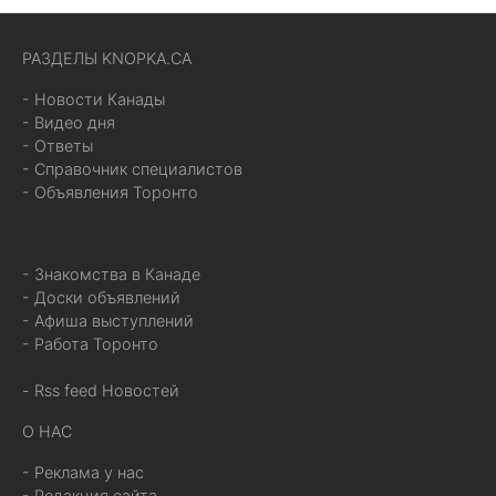
РАЗДЕЛЫ KNOPKA.CA
- Новости Канады
- Видео дня
- Ответы
- Справочник специалистов
- Объявления Торонто
- Знакомства в Канаде
- Доски объявлений
- Афиша выступлений
- Работа Торонто
- Rss feed Новостей
О НАС
- Реклама у нас
- Редакция сайта