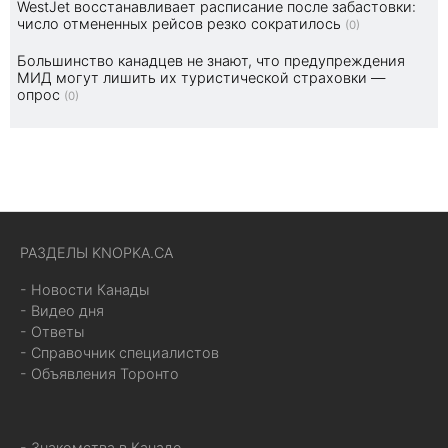
WestJet восстанавливает расписание после забастовки:
число отмененных рейсов резко сократилось
(0)
Большинство канадцев не знают, что предупреждения
МИД могут лишить их туристической страховки —
опрос
(0)
РАЗДЕЛЫ KNOPKA.CA
- Новости Канады
- Видео дня
- Ответы
- Справочник специалистов
- Объявления Торонто
- Знакомства в Канаде