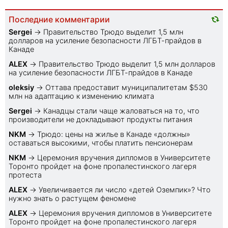
Последние комментарии
Sеrgei
→
Правительство Трюдо выделит 1,5 млн
долларов на усиление безопасности ЛГБТ-прайдов в
Канаде
ALEX
→
Правительство Трюдо выделит 1,5 млн долларов
на усиление безопасности ЛГБТ-прайдов в Канаде
oleksiy
→
Оттава предоставит муниципалитетам $530
млн на адаптацию к изменению климата
Sеrgei
→
Канадцы стали чаще жаловаться на то, что
производители не докладывают продукты питания
NKM
→
Трюдо: цены на жилье в Канаде «должны»
оставаться высокими, чтобы платить пенсионерам
NKM
→
Церемония вручения дипломов в Университете
Торонто пройдет на фоне пропалестинского лагеря
протеста
ALEX
→
Увеличивается ли число «детей Оземпик»? Что
нужно знать о растущем феномене
ALEX
→
Церемония вручения дипломов в Университете
Торонто пройдет на фоне пропалестинского лагеря