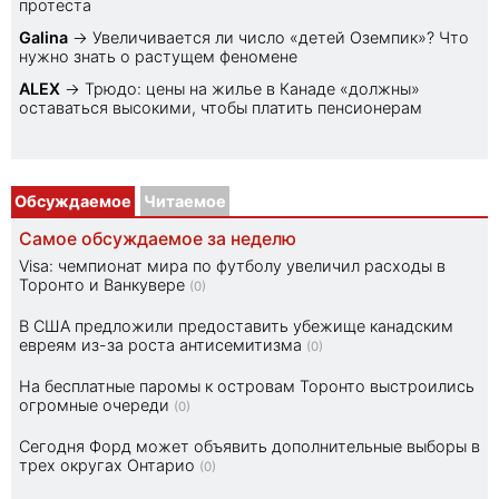
протеста
Galina
→
Увеличивается ли число «детей Оземпик»? Что
нужно знать о растущем феномене
ALEX
→
Трюдо: цены на жилье в Канаде «должны»
оставаться высокими, чтобы платить пенсионерам
Обсуждаемое
Читаемое
Самое обсуждаемое за неделю
Visa: чемпионат мира по футболу увеличил расходы в
Торонто и Ванкувере
(0)
В США предложили предоставить убежище канадским
евреям из-за роста антисемитизма
(0)
На бесплатные паромы к островам Торонто выстроились
огромные очереди
(0)
Сегодня Форд может объявить дополнительные выборы в
трех округах Онтарио
(0)