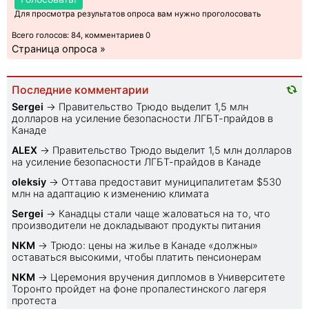
Для просмотра результатов опроса вам нужно проголосовать
Всего голосов: 84, комментариев 0
Страница опроса »
Последние комментарии
Sеrgei
→
Правительство Трюдо выделит 1,5 млн
долларов на усиление безопасности ЛГБТ-прайдов в
Канаде
ALEX
→
Правительство Трюдо выделит 1,5 млн долларов
на усиление безопасности ЛГБТ-прайдов в Канаде
oleksiy
→
Оттава предоставит муниципалитетам $530
млн на адаптацию к изменению климата
Sеrgei
→
Канадцы стали чаще жаловаться на то, что
производители не докладывают продукты питания
NKM
→
Трюдо: цены на жилье в Канаде «должны»
оставаться высокими, чтобы платить пенсионерам
NKM
→
Церемония вручения дипломов в Университете
Торонто пройдет на фоне пропалестинского лагеря
протеста