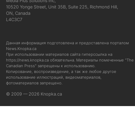
Media Plus Solutions Inc,
10520 Yonge Street, Unit 35B, Suite 225, Richmond Hill,
ON, Canada
L4C3C7
Данная информация подготовлена и предоставлена порталом
News.Knopka.ca
При использовании материалов сайта гиперссылка на
https://news.knopka.ca
обязательна. Материалы помеченные "The
Canadian Press" запрещены к использованию.
Копирование, воспроизведение, а так же любое другое
использование иллюстраций, видеоматериалов,
фотоматериалов запрещено.
© 2009 — 2026 Knopka.ca