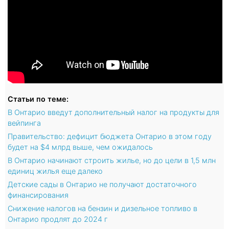
Статьи по теме:
В Онтарио введут дополнительный налог на продукты для
вейпинга
Правительство: дефицит бюджета Онтарио в этом году
будет на $4 млрд выше, чем ожидалось
В Онтарио начинают строить жилье, но до цели в 1,5 млн
единиц жилья еще далеко
Детские сады в Онтарио не получают достаточного
финансирования
Снижение налогов на бензин и дизельное топливо в
Онтарио продлят до 2024 г