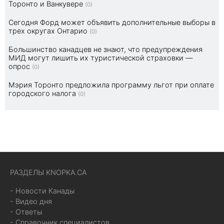
Торонто и Ванкувере
(0)
Сегодня Форд может объявить дополнительные выборы в
трех округах Онтарио
(0)
Большинство канадцев не знают, что предупреждения
МИД могут лишить их туристической страховки —
опрос
(0)
Мэрия Торонто предложила программу льгот при оплате
городского налога
(0)
РАЗДЕЛЫ KNOPKA.CA
- Новости Канады
- Видео дня
- Ответы
- Справочник специалистов