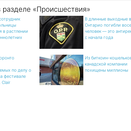
в разделе «Происшествия»
сотрудник
В длинные выходные 
ольницы
Онтарио погибли вос
я в растлении
человек — это антире
ннолетних
с начала года
оронто
Из биткоин-кошелько
а
канадской компании
емых по делу о
похищены миллионы
на фестивале
 Clair
x