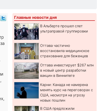
Главные новости дня
В Альберте прошел слет
ультраправой группировки
тр
-за
Оттава частично
восстановила медицинское
страхование для беженцев
г
Оттава инвестирует $267 млн
в новый центр разработки
ии
вакцин в Виннипеге
,
Карни: Канада не намерена
менять курс на переговорах с
США, несмотря на угрозу
х,
новых пошлин
В США предложили