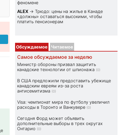
феномене
ALEX
→
Трюдо: цены на жилье в Канаде
«должны» оставаться высокими, чтобы
платить пенсионерам
Обсуждаемое
Читаемое
Самое обсуждаемое за неделю
Министр обороны призвал защитить
канадские технологии от шпионажа
(0)
В США предложили предоставить убежище
канадским евреям из-за роста
антисемитизма
(0)
Visa: чемпионат мира по футболу увеличил
расходы в Торонто и Ванкувере
(0)
Сегодня Форд может объявить
дополнительные выборы в трех округах
Онтарио
(0)
ще