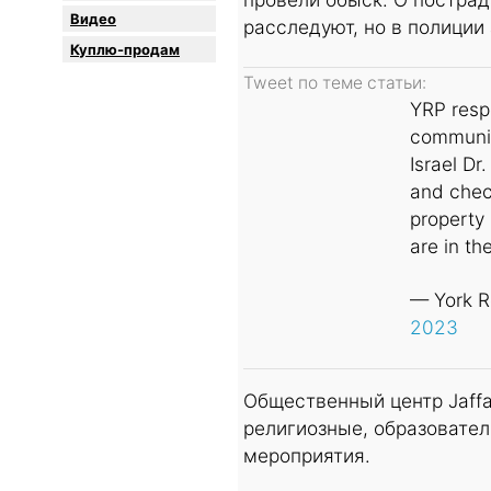
Видео
расследуют, но в полиции
Куплю-продам
YRP respo
communit
Israel Dr
and chec
property 
are in th
— York R
2023
Общественный центр Jaffa
религиозные, образовател
мероприятия.