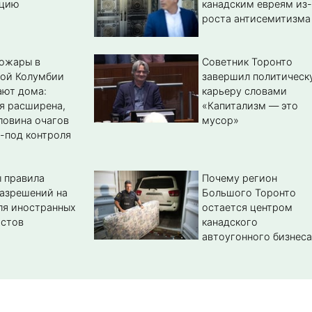
цию
канадским евреям из-
роста антисемитизма
пожары в
Советник Торонто
кой Колумбии
завершил политическ
ают дома:
карьеру словами
я расширена,
«Капитализм — это
ловина очагов
мусор»
-под контроля
 правила
Почему регион
азрешений на
Большого Торонто
ля иностранных
остается центром
истов
канадского
автоугонного бизнеса