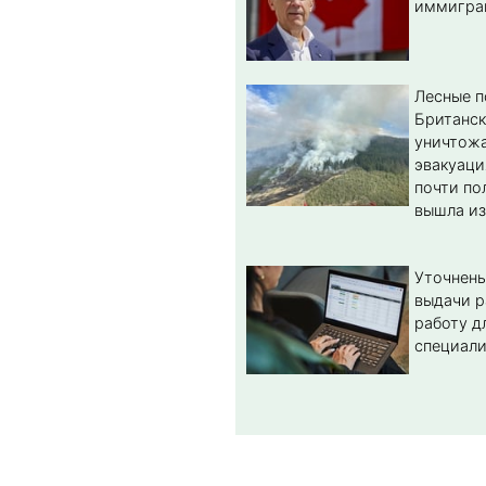
иммигра
Лесные 
Британс
уничтож
эвакуаци
почти по
вышла из
Уточнены
выдачи р
работу д
специал