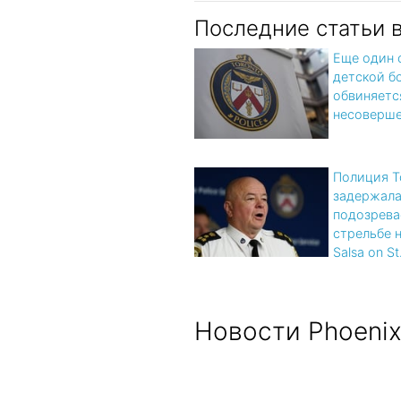
Последние статьи 
Еще один 
детской б
обвиняетс
несоверше
Полиция Т
задержал
подозрева
стрельбе 
Salsa on St.
Новости Phoeni