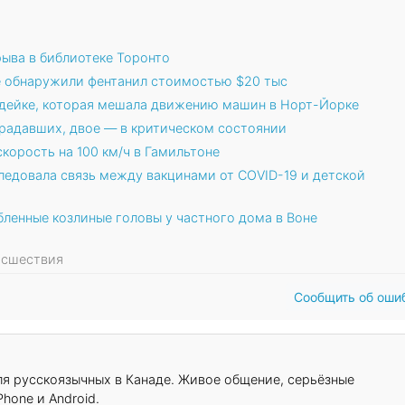
рыва в библиотеке Торонто
е обнаружили фентанил стоимостью $20 тыс
ндейке, которая мешала движению машин в Норт-Йорке
традавших, двое — в критическом состоянии
корость на 100 км/ч в Гамильтоне
ледовала связь между вакцинами от COVID-19 и детской
ленные козлиные головы у частного дома в Воне
оисшествия
Сообщить об оши
для русскоязычных в Канаде. Живое общение, серьёзные
hone и Android.