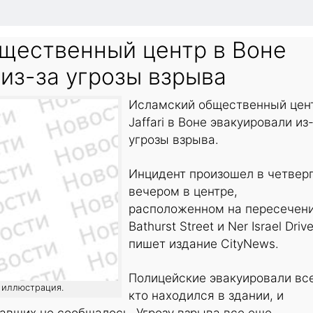
щественный центр в Воне
из-за угрозы взрыва
Исламский общественный цен
Jaffari в Воне эвакуировали из
угрозы взрыва.
Инцидент произошел в четвер
вечером в центре,
расположенном на пересечен
Bathurst Street и Ner Israel Drive
пишет издание CityNews.
Полицейские эвакуировали все
: иллюстрация.
кто находился в здании, и
авших не сообщалось. Угрозу взрыва все еще