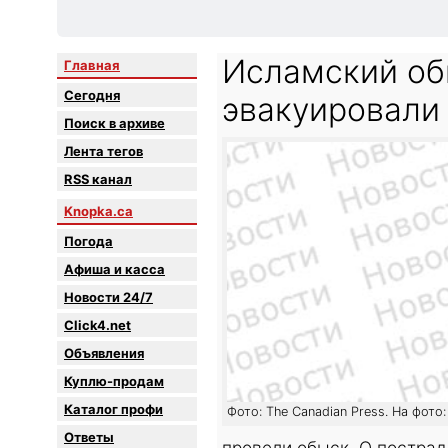
Исламский об
Главная
Сегодня
эвакуировали 
Поиск в архиве
Лента тегов
RSS канал
Knopka.ca
Погода
Афиша и касса
Новости 24/7
Click4.net
Объявления
Куплю-продам
Каталог профи
Фото: The Canadian Press. На фото
Oтветы
провели обыск. О пострад