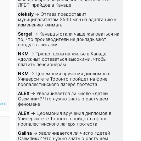
ЛГБТ-прайдов в Канаде
oleksiy
→
Оттава предоставит
муниципалитетам $530 млн на адаптацию к
изменению климата
Sеrgei
→
Канадцы стали чаще жаловаться на
то, что производители не докладывают
продукты питания
NKM
→
Трюдо: цены на жилье в Канаде
«должны» оставаться высокими, чтобы
платить пенсионерам
NKM
→
Церемония вручения дипломов в
Университете Торонто пройдет на фоне
пропалестинского лагеря протеста
ALEX
→
Увеличивается ли число «детей
Оземпик»? Что нужно знать о растущем
бке
феномене
ALEX
→
Церемония вручения дипломов в
Университете Торонто пройдет на фоне
пропалестинского лагеря протеста
Galina
→
Увеличивается ли число «детей
Оземпик»? Что нужно знать о растущем