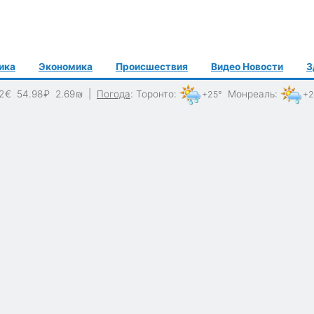
ика
Экономика
Происшествия
Видео Новости
З
2
€
54.98
₽
2.69
₪
|
Погода
:
Торонто
:
Монреаль
:
+25°
+2