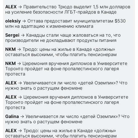
ALEX
→
Правительство Трюдо выделит 1,5 млн долларов
на усиление безопасности ЛГБТ-прайдов в Канаде
oleksiy
→
Оттава предоставит муниципалитетам $530
млн на адаптацию к изменению климата
Sеrgei
→
Канадцы стали чаще жаловаться на то, что
производители не докладывают продукты питания
NKM
→
Трюдо: цены на жилье в Канаде «должны»
оставаться высокими, чтобы платить пенсионерам
NKM
→
Церемония вручения дипломов в Университете
Торонто пройдет на фоне пропалестинского лагеря
протеста
ALEX
→
Увеличивается ли число «детей Оземпик»? Что
нужно знать о растущем феномене
ALEX
→
Церемония вручения дипломов в Университете
Торонто пройдет на фоне пропалестинского лагеря
протеста
Galina
→
Увеличивается ли число «детей Оземпик»? Что
нужно знать о растущем феномене
ALEX
→
Трюдо: цены на жилье в Канаде «должны»
оставаться высокими, чтобы платить пенсионерам