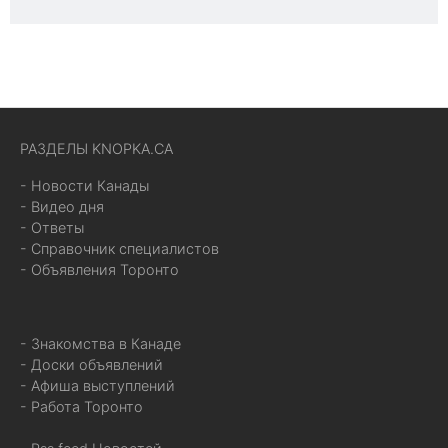
РАЗДЕЛЫ KNOPKA.CA
- Новости Канады
- Видео дня
- Ответы
- Справочник специалистов
- Объявления Торонто
- Знакомства в Канаде
- Доски объявлений
- Афиша выступлений
- Работа Торонто