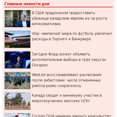
Главные новости дня
В США предложили предоставить
убежище канадским евреям из-за роста
антисемитизма
Visa: чемпионат мира по футболу увеличил
расходы в Торонто и Ванкувере
Сегодня Форд может объявить
дополнительные выборы в трех округах
Онтарио
WestJet восстанавливает расписание
после забастовки: число отмененных
рейсов резко сократилось
Канада сводит к минимуму участие в
миротворческих миссиях ООН
Госдеп США намерен закрыть консульство