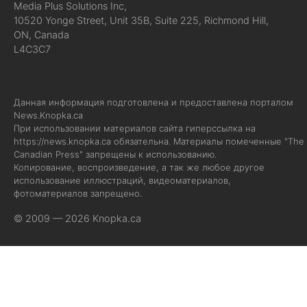
Media Plus Solutions Inc,
10520 Yonge Street, Unit 35B, Suite 225, Richmond Hill,
ON, Canada
L4C3C7
Данная информация подготовлена и предоставлена порталом
News.Knopka.ca
При использовании материалов сайта гиперссылка на
https://news.knopka.ca
обязательна. Материалы помеченные "The
Canadian Press" запрещены к использованию.
Копирование, воспроизведение, а так же любое другое
использование иллюстраций, видеоматериалов,
фотоматериалов запрещено.
© 2009 — 2026 Knopka.ca