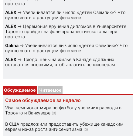
протеста
ALEX
→
Увеличивается ли число «детей Оземпик»? Что
нужно знать о растущем феномене
ALEX
→
Церемония вручения дипломов в Университете
Торонто пройдет на фоне пропалестинского лагеря
протеста
Galina
→
Увеличивается ли число «детей Оземпик»? Что
нужно знать о растущем феномене
ALEX
→
Трюдо: цены на жилье в Канаде «должны»
оставаться высокими, чтобы платить пенсионерам
Обсуждаемое
Читаемое
Самое обсуждаемое за неделю
Visa: чемпионат мира по футболу увеличил расходы в
Торонто и Ванкувере
(0)
В США предложили предоставить убежище канадским
евреям из-за роста антисемитизма
(0)