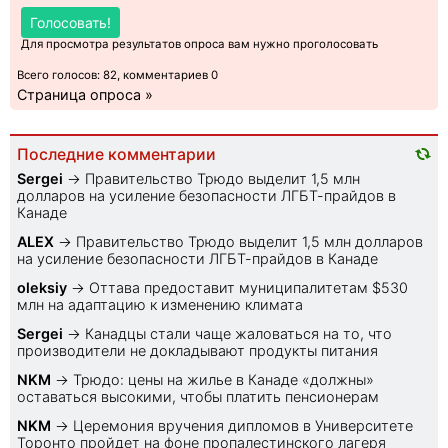
Голосовать!
Для просмотра результатов опроса вам нужно проголосовать
Всего голосов: 82, комментариев 0
Страница опроса »
Последние комментарии
Sеrgei
→
Правительство Трюдо выделит 1,5 млн
долларов на усиление безопасности ЛГБТ-прайдов в
Канаде
ALEX
→
Правительство Трюдо выделит 1,5 млн долларов
на усиление безопасности ЛГБТ-прайдов в Канаде
oleksiy
→
Оттава предоставит муниципалитетам $530
млн на адаптацию к изменению климата
Sеrgei
→
Канадцы стали чаще жаловаться на то, что
производители не докладывают продукты питания
NKM
→
Трюдо: цены на жилье в Канаде «должны»
оставаться высокими, чтобы платить пенсионерам
NKM
→
Церемония вручения дипломов в Университете
Торонто пройдет на фоне пропалестинского лагеря