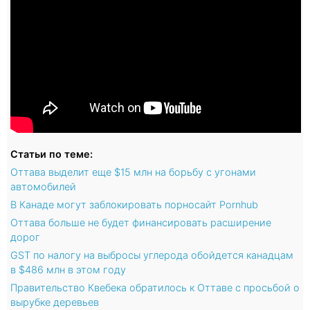
Статьи по теме:
Оттава выделит еще $15 млн на борьбу с угонами
автомобилей
В Канаде могут заблокировать порносайт Pornhub
Оттава больше не будет финансировать расширение
дорог
GST по налогу на выбросы углерода обойдется канадцам
в $486 млн в этом году
Правительство Квебека обратилось к Оттаве с просьбой о
вырубке деревьев